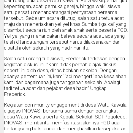
luar ruang aula desa Watu Kawula. Para wakil pemangku
kepentingan, adat, pemuka gereja, hingga wakil siswa
satu persatu menandatangani pernyataan bersama
tersebut. Sebelum acara ditutup, salah satu tetua adat
maju dan meneriakkan yel-yel khas Sumba tiga kali yang
disambut secara riuh oleh anak-anak serta peserta FGD.
Yel-yel yang menandakan bahwa secara adat, apa yang
telah ditandatangani tersebut harus dilaksanakan dan
dipatuhi oleh seluruh yang hadir hari itu.
Salah satu orang tua siswa, Frederick terkesan dengan
kegiatan diskusi ini. ”Kami tidak pernah diajak diskusi
seperti ini oleh desa, dinas bahkan sekolah. Dengan
adanya pertemuan ini, kami jadi mengerti apa kesalahan
kami dan bagaimana juga tanggapan sekolah. Apalagi
tadi tetua adat dan pejabat desa hadir.” Ungkap
Frederick.
Kegiatan community engagement di desa Watu Kawula,
digagas INOVASI bersama-sama dengan perangkat
desa Watu Kawula serta Kepala Sekolah SDI Pogolede.
INOVASI membantu memfasilitasi jalannya FGD agar
berlangsung baik, lancar dan menghasilkan kesepakatan