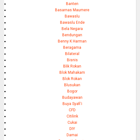
Banten
Basarnas Maumere
Bawaslu
Bawaslu Ende
Bela Negara
Bendungan
Benny K Harman
Beragama
Bilateral
Bisnis
Blik Rokan
Blok Mahakam
Blok Rokan
Blusukan
Bogor
Budayawan
Buya Syafi'i
CFD
Citilink
Cukai
DIY
Damai