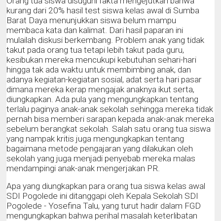
Orang tua siswa disuguhi fakta mengejutkan bahwa
kurang dari 20% hasil test siswa kelas awal di Sumba
Barat Daya menunjukkan siswa belum mampu
membaca kata dan kalimat. Dari hasil paparan ini
mulailah diskusi berkembang. Problem anak yang tidak
takut pada orang tua tetapi lebih takut pada guru,
kesibukan mereka mencukupi kebutuhan sehari-hari
hingga tak ada waktu untuk membimbing anak, dan
adanya kegiatan-kegiatan sosial, adat serta hari pasar
dimana mereka kerap mengajak anaknya ikut serta,
diungkapkan. Ada pula yang mengungkapkan tentang
terlalu paginya anak-anak sekolah sehingga mereka tidak
pernah bisa memberi sarapan kepada anak-anak mereka
sebelum berangkat sekolah. Salah satu orang tua siswa
yang nampak kritis juga mengungkapkan tentang
bagaimana metode pengajaran yang dilakukan oleh
sekolah yang juga menjadi penyebab mereka malas
mendampingi anak-anak mengerjakan PR.
Apa yang diungkapkan para orang tua siswa kelas awal
SDI Pogolede ini ditanggapi oleh Kepala Sekolah SDI
Pogolede - Yosefina Talu, yang turut hadir dalam FGD
mengungkapkan bahwa perihal masalah keterlibatan