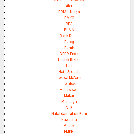
3 tahun Jokowi-JK
Alor
BBM 1 Harga
BMKG
BPS
BUMN
Bank Dunia
Bulog
Buruh
DPRD Ende
Habieb Rizieq
Haji
Hate Speech
Jokowi-Ma'aruf
Lombok
Mahasiswa
Makar
Mendagri
NTB
Natal dan Tahun Baru
Nawacita
PIlpres
PMKRI