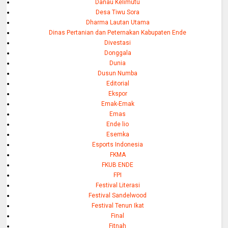
Danau Kelimutu
Desa Tiwu Sora
Dharma Lautan Utama
Dinas Pertanian dan Peternakan Kabupaten Ende
Divestasi
Donggala
Dunia
Dusun Numba
Editorial
Ekspor
Emak-Emak
Emas
Ende lio
Esemka
Esports Indonesia
FKMA
FKUB ENDE
FPI
Festival Literasi
Festival Sandelwood
Festival Tenun Ikat
Final
Fitnah