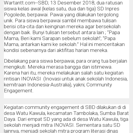
Wartantt.com--SBD; 13 Desember 2018, dua ratusan
siswa kelas awal (kelas satu, dua dan tiga) SD Inpres
Pogolede, berpawai. Pawai yang dilakukan tergolong
unik. Para siswa berpawai sambil membawa tulisan
berisi cita-cita dan keinginan mereka agar bersekolah
dengan baik. Bunyi tulisan tersebut antara lain ; “Papa
Mama, Beri kami Sarapan sebelum sekolah”; “Papa
Mama, antarkan kami ke sekolah.” Hal ini menceritakan
kondisi sebenarnya dari aktifitas harian mereka.
Dibelakang para siswa berpawai, para orang tua berjalan
mengikuti. Mereka merasa bangga dan istimewa.
Karena hari itu, mereka melakukan salah satu kegiatan
rintisan INOVASI
(Inovasi untuk anak sekolah Indonesia,
kemitraan Indonesia-Australia), yakni; Community
Engagement.
Kegiatan community engagement di SBD dilakukan di di
desa Watu Kawula, kecamatan Tambolaka, Sumba Barat
Daya. Dari empat SD yang ada di desa Watu Kawula, tiga
sekolah menjadi mitra INOVASI. Sementara satu SD
lainnya, menjadi sekolah mitra program literasi dinas