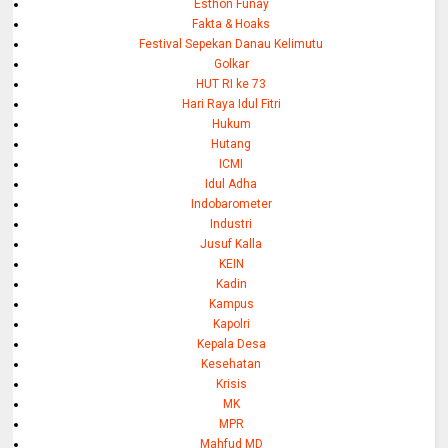
Esthon Funay
Fakta & Hoaks
Festival Sepekan Danau Kelimutu
Golkar
HUT RI ke 73
Hari Raya Idul Fitri
Hukum
Hutang
ICMI
Idul Adha
Indobarometer
Industri
Jusuf Kalla
KEIN
Kadin
Kampus
Kapolri
Kepala Desa
Kesehatan
Krisis
MK
MPR
Mahfud MD