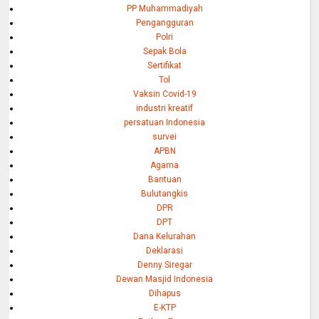
PP Muhammadiyah
Pengangguran
Polri
Sepak Bola
Sertifikat
Tol
Vaksin Covid-19
industri kreatif
persatuan Indonesia
survei
APBN
Agama
Bantuan
Bulutangkis
DPR
DPT
Dana Kelurahan
Deklarasi
Denny Siregar
Dewan Masjid Indonesia
Dihapus
E-KTP