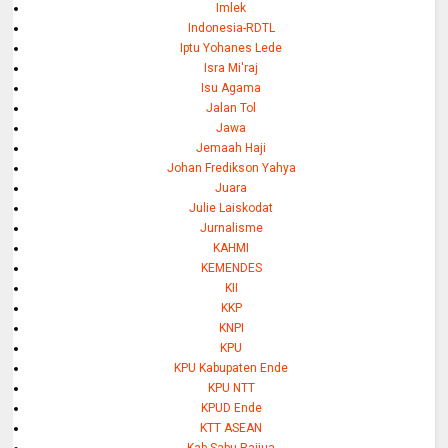
Imlek
Indonesia-RDTL
Iptu Yohanes Lede
Isra Mi'raj
Isu Agama
Jalan Tol
Jawa
Jemaah Haji
Johan Fredikson Yahya
Juara
Julie Laiskodat
Jurnalisme
KAHMI
KEMENDES
KII
KKP
KNPI
KPU
KPU Kabupaten Ende
KPU NTT
KPUD Ende
KTT ASEAN