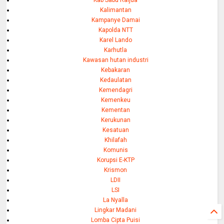
Kab Sabu Raijua
Kalimantan
Kampanye Damai
Kapolda NTT
Karel Lando
Karhutla
Kawasan hutan industri
Kebakaran
Kedaulatan
Kemendagri
Kemenkeu
Kementan
Kerukunan
Kesatuan
Khilafah
Komunis
Korupsi E-KTP
Krismon
LDII
LSI
La Nyalla
Lingkar Madani
Lomba Cipta Puisi