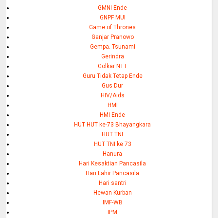
GMNI Ende
GNPF MUI
Game of Thrones
Ganjar Pranowo
Gempa. Tsunami
Gerindra
Golkar NTT
Guru Tidak Tetap Ende
Gus Dur
HIV/Aids
HMI
HMI Ende
HUT HUT ke-73 Bhayangkara
HUT TNI
HUT TNI ke 73
Hanura
Hari Kesaktian Pancasila
Hari Lahir Pancasila
Hari santri
Hewan Kurban
IMF-WB
IPM