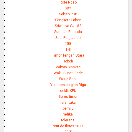
Rote Ndao
SBY
Sekjen PBB
Sengketa Lahan
Sriwijaya SJ-182
Sumpah Pemuda
Susi Pudjiastuti
TGB
TNI
Timor Tengah Utara
Tokoh
Vaksin Sinovac
Wakil Bupati Ende
World Bank
Yohanes borgias Riga
coklit KPU
flores timur
larantuka
pemilu
radikal
toleransi
tour de flores 2017