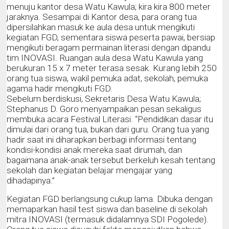
menuju kantor desa Watu Kawula; kira kira 800 meter
jaraknya. Sesampai di Kantor desa, para orang tua
dipersilahkan masuk ke aula desa untuk mengikuti
kegiatan FGD, sementara siswa peserta pawai, bersiap
mengikuti beragam permainan literasi dengan dipandu
tim INOVASI. Ruangan aula desa Watu Kawula yang
berukuran 15 x 7 meter terasa sesak. Kurang lebih 250
orang tua siswa, wakil pemuka adat, sekolah, pemuka
agama hadir mengikuti FGD.
Sebelum berdiskusi, Sekretaris Desa Watu Kawula;
Stephanus D. Goro menyampaikan pesan sekaligus
membuka acara Festival Literasi. “Pendidikan dasar itu
dimulai dari orang tua, bukan dari guru. Orang tua yang
hadir saat ini diharapkan berbagi informasi tentang
kondisi-kondisi anak mereka saat dirumah, dan
bagaimana anak-anak tersebut berkeluh kesah tentang
sekolah dan kegiatan belajar mengajar yang
dihadapinya.”
Kegiatan FGD berlangsung cukup lama. Dibuka dengan
memaparkan hasil test siswa dan baseline di sekolah
mitra INOVASI (termasuk didalamnya SDI Pogolede).