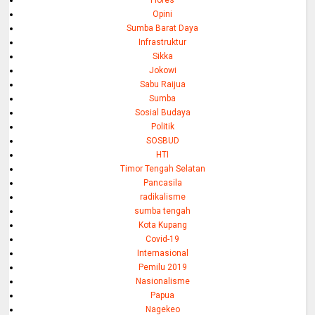
Flores
Opini
Sumba Barat Daya
Infrastruktur
Sikka
Jokowi
Sabu Raijua
Sumba
Sosial Budaya
Politik
SOSBUD
HTI
Timor Tengah Selatan
Pancasila
radikalisme
sumba tengah
Kota Kupang
Covid-19
Internasional
Pemilu 2019
Nasionalisme
Papua
Nagekeo