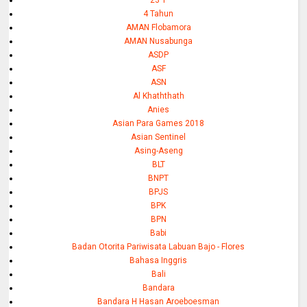
23 T
4 Tahun
AMAN Flobamora
AMAN Nusabunga
ASDP
ASF
ASN
Al Khaththath
Anies
Asian Para Games 2018
Asian Sentinel
Asing-Aseng
BLT
BNPT
BPJS
BPK
BPN
Babi
Badan Otorita Pariwisata Labuan Bajo - Flores
Bahasa Inggris
Bali
Bandara
Bandara H Hasan Aroeboesman