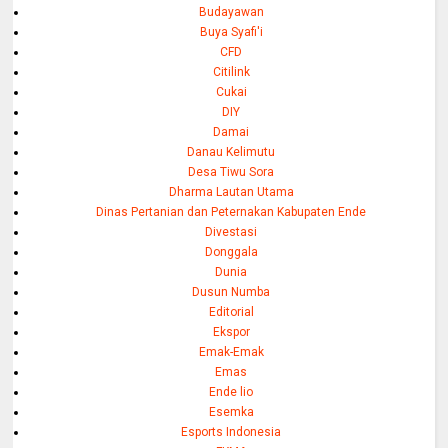
Budayawan
Buya Syafi'i
CFD
Citilink
Cukai
DIY
Damai
Danau Kelimutu
Desa Tiwu Sora
Dharma Lautan Utama
Dinas Pertanian dan Peternakan Kabupaten Ende
Divestasi
Donggala
Dunia
Dusun Numba
Editorial
Ekspor
Emak-Emak
Emas
Ende lio
Esemka
Esports Indonesia