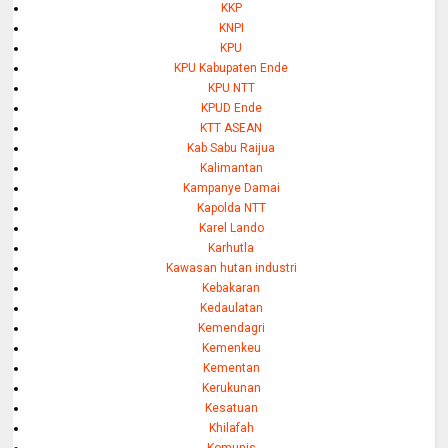
KKP
KNPI
KPU
KPU Kabupaten Ende
KPU NTT
KPUD Ende
KTT ASEAN
Kab Sabu Raijua
Kalimantan
Kampanye Damai
Kapolda NTT
Karel Lando
Karhutla
Kawasan hutan industri
Kebakaran
Kedaulatan
Kemendagri
Kemenkeu
Kementan
Kerukunan
Kesatuan
Khilafah
Komunis