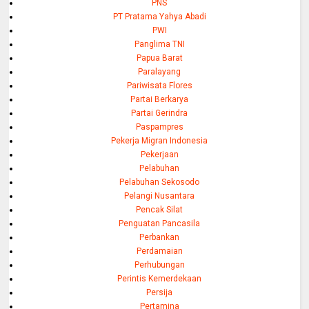
PNS
PT Pratama Yahya Abadi
PWI
Panglima TNI
Papua Barat
Paralayang
Pariwisata Flores
Partai Berkarya
Partai Gerindra
Paspampres
Pekerja Migran Indonesia
Pekerjaan
Pelabuhan
Pelabuhan Sekosodo
Pelangi Nusantara
Pencak Silat
Penguatan Pancasila
Perbankan
Perdamaian
Perhubungan
Perintis Kemerdekaan
Persija
Pertamina