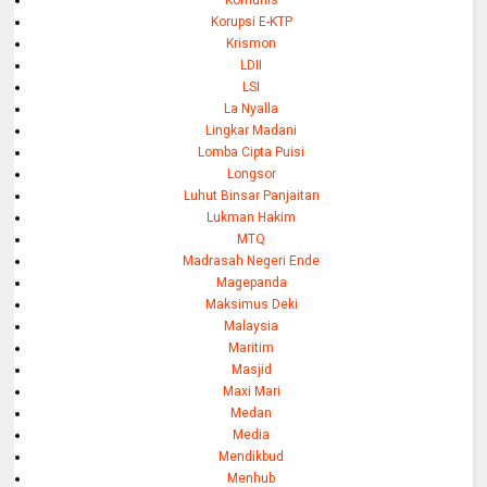
Korupsi E-KTP
Krismon
LDII
LSI
La Nyalla
Lingkar Madani
Lomba Cipta Puisi
Longsor
Luhut Binsar Panjaitan
Lukman Hakim
MTQ
Madrasah Negeri Ende
Magepanda
Maksimus Deki
Malaysia
Maritim
Masjid
Maxi Mari
Medan
Media
Mendikbud
Menhub