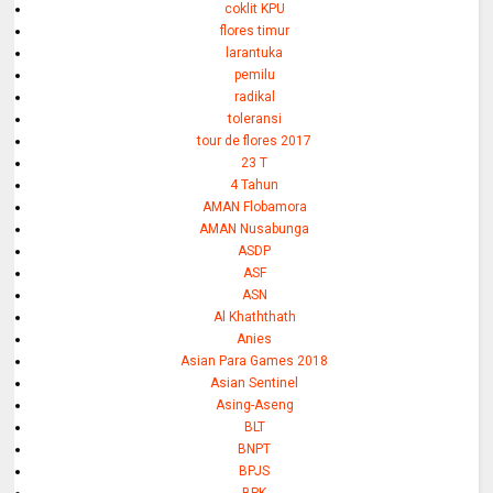
coklit KPU
flores timur
larantuka
pemilu
radikal
toleransi
tour de flores 2017
23 T
4 Tahun
AMAN Flobamora
AMAN Nusabunga
ASDP
ASF
ASN
Al Khaththath
Anies
Asian Para Games 2018
Asian Sentinel
Asing-Aseng
BLT
BNPT
BPJS
BPK