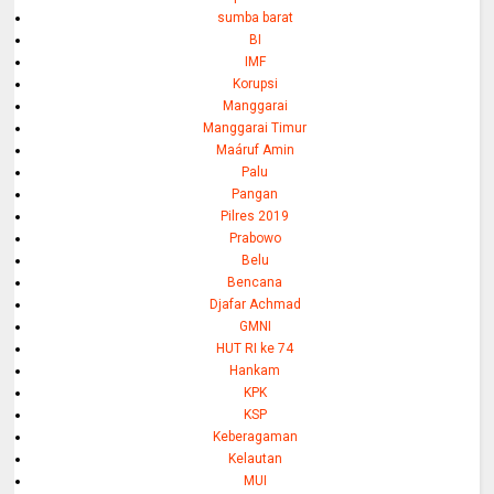
sumba barat
BI
IMF
Korupsi
Manggarai
Manggarai Timur
Maáruf Amin
Palu
Pangan
Pilres 2019
Prabowo
Belu
Bencana
Djafar Achmad
GMNI
HUT RI ke 74
Hankam
KPK
KSP
Keberagaman
Kelautan
MUI