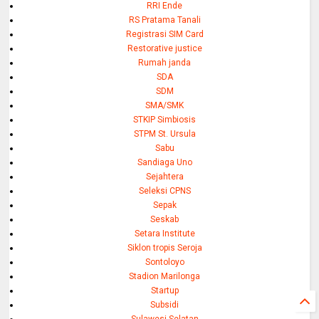
RRI Ende
RS Pratama Tanali
Registrasi SIM Card
Restorative justice
Rumah janda
SDA
SDM
SMA/SMK
STKIP Simbiosis
STPM St. Ursula
Sabu
Sandiaga Uno
Sejahtera
Seleksi CPNS
Sepak
Seskab
Setara Institute
Siklon tropis Seroja
Sontoloyo
Stadion Marilonga
Startup
Subsidi
Sulawesi Selatan