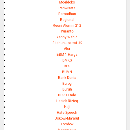
Moeldoko
Pariwisata
Ramadhan
Regional
Reuni Alumni 212
Wiranto
Yenny Wahid
3 tahun Jokowi-JK
Alor
BBM 1 Harga
BMKG
BPS
BUMN
Bank Dunia
Bulog
Buruh
DPRD Ende
Habieb Rizieq
Haji
Hate Speech
Jokowi-Ma'aruf
Lombok
Mahasiswa