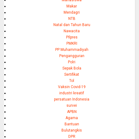
Makar
Mendagri
NTB
Natal dan Tahun Baru
Nawacita
PIlpres
PMKRI
PP Muhammadiyah
Pengangguran
Polri
Sepak Bola
Sertifikat
Tol
Vaksin Covid-19
industri kreatif
persatuan Indonesia
survei
APBN
Agama
Bantuan
Bulutangkis
DPR