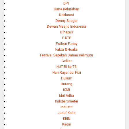
DPT
Dana Kelurahan
Deklarasi
Denny Siregar
Dewan Masjid Indonesia
Dihapus
E-KTP
Esthon Funay
Fakta & Hoaks
Festival Sepekan Danau Kelimutu
Golkar
HUT RI ke 73
Hari Raya Idul Fitri
Hukum
Hutang
ICMI
Idul Adha
Indobarometer
Industri
Jusuf Kalla
KEIN
Kadin