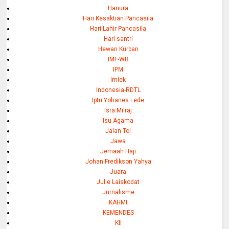
Hanura
Hari Kesaktian Pancasila
Hari Lahir Pancasila
Hari santri
Hewan Kurban
IMF-WB
IPM
Imlek
Indonesia-RDTL
Iptu Yohanes Lede
Isra Mi'raj
Isu Agama
Jalan Tol
Jawa
Jemaah Haji
Johan Fredikson Yahya
Juara
Julie Laiskodat
Jurnalisme
KAHMI
KEMENDES
KII