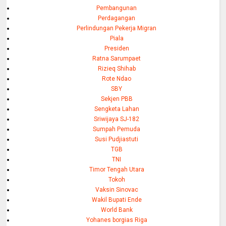
Pembangunan
Perdagangan
Perlindungan Pekerja Migran
Piala
Presiden
Ratna Sarumpaet
Rizieq Shihab
Rote Ndao
SBY
Sekjen PBB
Sengketa Lahan
Sriwijaya SJ-182
Sumpah Pemuda
Susi Pudjiastuti
TGB
TNI
Timor Tengah Utara
Tokoh
Vaksin Sinovac
Wakil Bupati Ende
World Bank
Yohanes borgias Riga