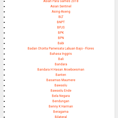
Asian Para Games 2018
Asian Sentinel
Asing-Aseng
BLT
BNPT
BPJS
BPK
BPN
Babi
Badan Otorita Pariwisata Labuan Bajo - Flores
Bahasa Inggris
Bali
Bandara
Bandara H Hasan Aroeboesman
Banten
Basarnas Maumere
Bawaslu
Bawaslu Ende
Bela Negara
Bendungan
Benny K Harman
Beragama
Bilateral