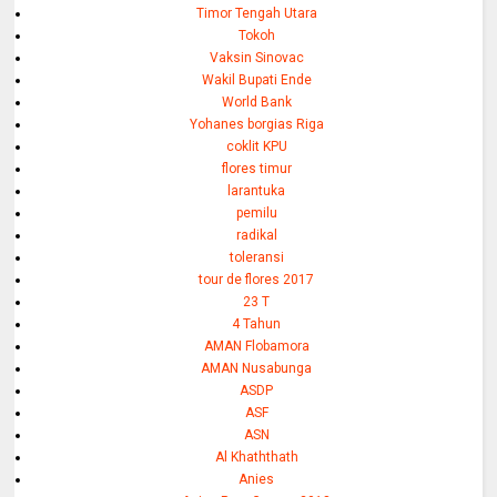
Timor Tengah Utara
Tokoh
Vaksin Sinovac
Wakil Bupati Ende
World Bank
Yohanes borgias Riga
coklit KPU
flores timur
larantuka
pemilu
radikal
toleransi
tour de flores 2017
23 T
4 Tahun
AMAN Flobamora
AMAN Nusabunga
ASDP
ASF
ASN
Al Khaththath
Anies