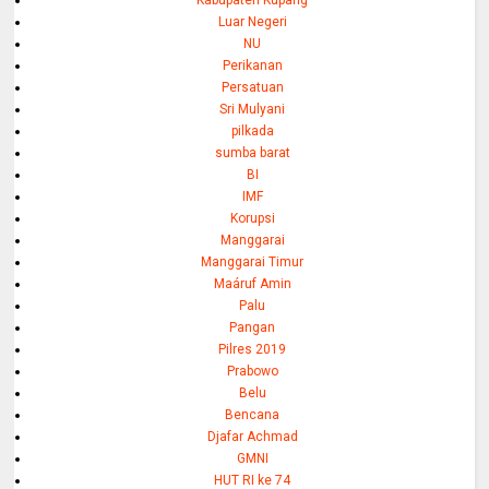
Luar Negeri
NU
Perikanan
Persatuan
Sri Mulyani
pilkada
sumba barat
BI
IMF
Korupsi
Manggarai
Manggarai Timur
Maáruf Amin
Palu
Pangan
Pilres 2019
Prabowo
Belu
Bencana
Djafar Achmad
GMNI
HUT RI ke 74