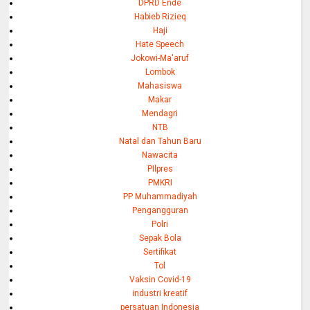
DPRD Ende
Habieb Rizieq
Haji
Hate Speech
Jokowi-Ma'aruf
Lombok
Mahasiswa
Makar
Mendagri
NTB
Natal dan Tahun Baru
Nawacita
PIlpres
PMKRI
PP Muhammadiyah
Pengangguran
Polri
Sepak Bola
Sertifikat
Tol
Vaksin Covid-19
industri kreatif
persatuan Indonesia