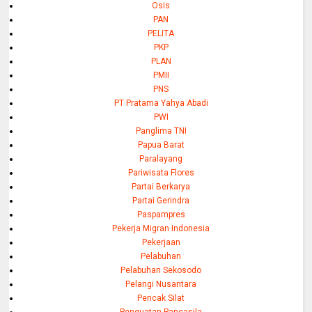
Osis
PAN
PELITA
PKP
PLAN
PMII
PNS
PT Pratama Yahya Abadi
PWI
Panglima TNI
Papua Barat
Paralayang
Pariwisata Flores
Partai Berkarya
Partai Gerindra
Paspampres
Pekerja Migran Indonesia
Pekerjaan
Pelabuhan
Pelabuhan Sekosodo
Pelangi Nusantara
Pencak Silat
Penguatan Pancasila