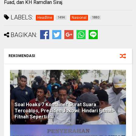
Fuad, dan KH Ramdlan Siraj.
LABELS:
Headline
Nasional
1494
1880
BAGIKAN:
REKOMENDASI
Soal Hoaks 7 Kontainer Surat Suara
Tercoblos, Presiden Jokowi: Hindari Fitnah-
Fitnah Seperti Itu