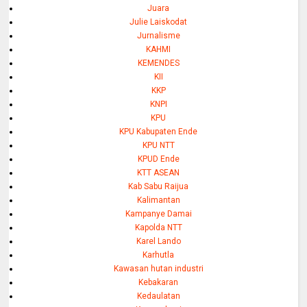
Juara
Julie Laiskodat
Jurnalisme
KAHMI
KEMENDES
KII
KKP
KNPI
KPU
KPU Kabupaten Ende
KPU NTT
KPUD Ende
KTT ASEAN
Kab Sabu Raijua
Kalimantan
Kampanye Damai
Kapolda NTT
Karel Lando
Karhutla
Kawasan hutan industri
Kebakaran
Kedaulatan