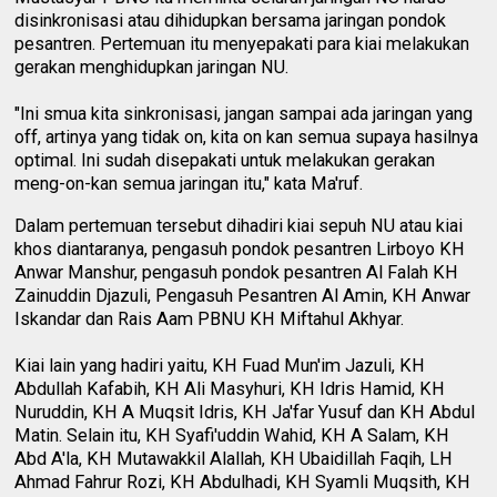
disinkronisasi atau dihidupkan bersama jaringan pondok
pesantren. Pertemuan itu menyepakati para kiai melakukan
gerakan menghidupkan jaringan NU.
"Ini smua kita sinkronisasi, jangan sampai ada jaringan yang
off, artinya yang tidak on, kita on kan semua supaya hasilnya
optimal. Ini sudah disepakati untuk melakukan gerakan
meng-on-kan semua jaringan itu," kata Ma'ruf.
Dalam pertemuan tersebut dihadiri kiai sepuh NU atau kiai
khos diantaranya, pengasuh pondok pesantren Lirboyo KH
Anwar Manshur, pengasuh pondok pesantren Al Falah KH
Zainuddin Djazuli, Pengasuh Pesantren Al Amin, KH Anwar
Iskandar dan Rais Aam PBNU KH Miftahul Akhyar.
Kiai lain yang hadiri yaitu, KH Fuad Mun'im Jazuli, KH
Abdullah Kafabih, KH Ali Masyhuri, KH Idris Hamid, KH
Nuruddin, KH A Muqsit Idris, KH Ja'far Yusuf dan KH Abdul
Matin. Selain itu, KH Syafi'uddin Wahid, KH A Salam, KH
Abd A'la, KH Mutawakkil Alallah, KH Ubaidillah Faqih, LH
Ahmad Fahrur Rozi, KH Abdulhadi, KH Syamli Muqsith, KH