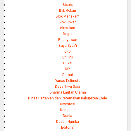
Bisnis
Blik Rokan
Blok Mahakam
Blok Rokan
Blusukan
Bogor
Budayawan
Buya Syafi'i
CFD
Citilink
Cukai
DIY
Damai
Danau Kelimutu
Desa Tiwu Sora
Dharma Lautan Utama
Dinas Pertanian dan Peternakan Kabupaten Ende
Divestasi
Donggala
Dunia
Dusun Numba
Editorial