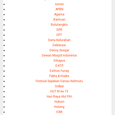
survei
APBN
Agama
Bantuan
Bulutangkis
DPR
DPT
Dana Kelurahan
Deklarasi
Denny Siregar
Dewan Masjid Indonesia
Dihapus
E-KTP
Esthon Funay
Fakta & Hoaks
Festival Sepekan Danau Kelimutu
Golkar
HUT RI ke 73
Hari Raya Idul Fitri
Hukum
Hutang
ICMI