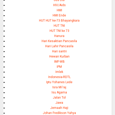
HIV/Aids
HMI
HMI Ende
HUT HUT ke-73 Bhayangkara
HUT TNI
HUT TNI ke 73
Hanura
Hari Kesaktian Pancasila
Hari Lahir Pancasila
Hari santri
Hewan Kurban
IMF-WB
IPM
Imlek
Indonesia-RDTL
Iptu Yohanes Lede
Isra Mi'raj
Isu Agama
Jalan Tol
Jawa
Jemaah Haji
Johan Fredikson Yahya