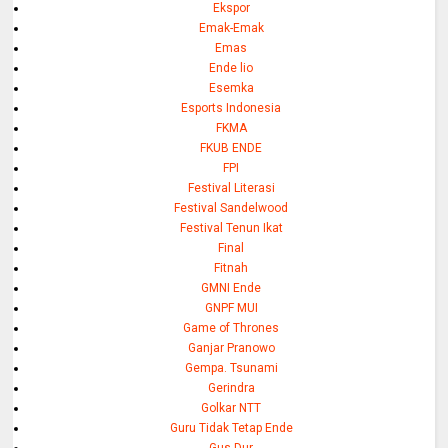
Ekspor
Emak-Emak
Emas
Ende lio
Esemka
Esports Indonesia
FKMA
FKUB ENDE
FPI
Festival Literasi
Festival Sandelwood
Festival Tenun Ikat
Final
Fitnah
GMNI Ende
GNPF MUI
Game of Thrones
Ganjar Pranowo
Gempa. Tsunami
Gerindra
Golkar NTT
Guru Tidak Tetap Ende
Gus Dur