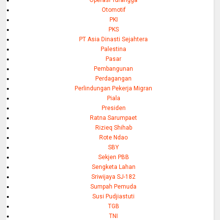
Otomotif
PKI
PKS
PT Asia Dinasti Sejahtera
Palestina
Pasar
Pembangunan
Perdagangan
Perlindungan Pekerja Migran
Piala
Presiden
Ratna Sarumpaet
Rizieq Shihab
Rote Ndao
SBY
Sekjen PBB
Sengketa Lahan
Sriwijaya SJ-182
Sumpah Pemuda
Susi Pudjiastuti
TGB
TNI