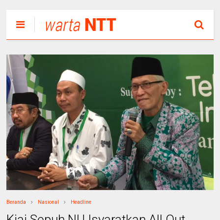
Beranda
Nasional
Headline
Kiai Sepuh NU Isyaratkan All Out