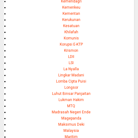
Kemendagri
Kemenkeu
Kementan
Kerukunan
Kesatuan
Khilafah
Komunis
Korupsi E-KTP
Krismon
LDII
LSI
La Nyalla
Lingkar Madani
Lomba Cipta Puisi
Longsor
Luhut Binsar Panjaitan
Lukman Hakim
MTQ
Madrasah Negeri Ende
Magepanda
Maksimus Deki
Malaysia
Maritim