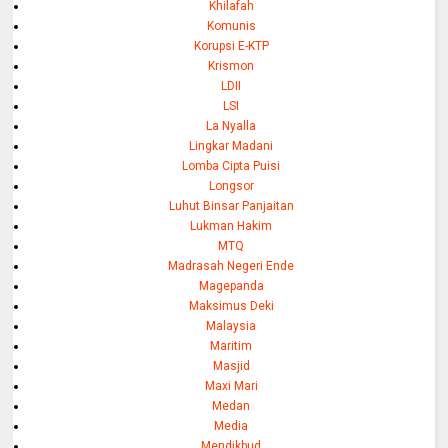
Khilafah
Komunis
Korupsi E-KTP
Krismon
LDII
LSI
La Nyalla
Lingkar Madani
Lomba Cipta Puisi
Longsor
Luhut Binsar Panjaitan
Lukman Hakim
MTQ
Madrasah Negeri Ende
Magepanda
Maksimus Deki
Malaysia
Maritim
Masjid
Maxi Mari
Medan
Media
Mendikbud