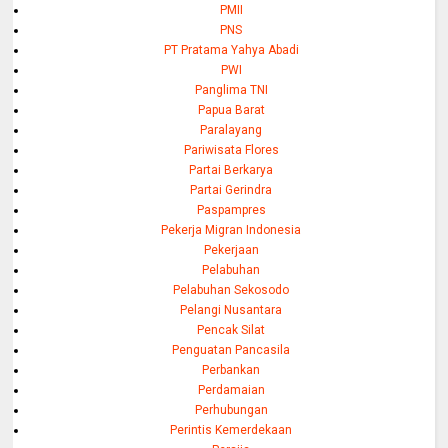
PMII
PNS
PT Pratama Yahya Abadi
PWI
Panglima TNI
Papua Barat
Paralayang
Pariwisata Flores
Partai Berkarya
Partai Gerindra
Paspampres
Pekerja Migran Indonesia
Pekerjaan
Pelabuhan
Pelabuhan Sekosodo
Pelangi Nusantara
Pencak Silat
Penguatan Pancasila
Perbankan
Perdamaian
Perhubungan
Perintis Kemerdekaan