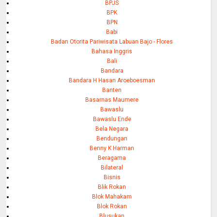
BPJS
BPK
BPN
Babi
Badan Otorita Pariwisata Labuan Bajo - Flores
Bahasa Inggris
Bali
Bandara
Bandara H Hasan Aroeboesman
Banten
Basarnas Maumere
Bawaslu
Bawaslu Ende
Bela Negara
Bendungan
Benny K Harman
Beragama
Bilateral
Bisnis
Blik Rokan
Blok Mahakam
Blok Rokan
Blusukan