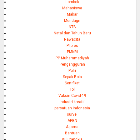
Lombok
Mahasiswa
Makar
Mendagri
NTB
Natal dan Tahun Baru
Nawacita
PIlpres
PMKRI
PP Muhammadiyah
Pengangguran
Polri
Sepak Bola
Sertifikat
Tol
Vaksin Covid-19
industri kreatif
persatuan Indonesia
survei
APBN
Agama
Bantuan
Bulutangkis