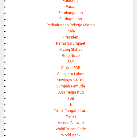
Palestina
Pasar
Pembangunan
Perdagangan
Perlindungan Pekerja Migran
Piala
Presiden
Ratna Sarumpaet
Rizieq Shihab
Rote Ndao
SBY
Sekjen PBB
Sengketa Lahan
Sriwijaya SJ-182
Sumpah Pemuda
Susi Pudjiastuti
TGB
TNI
Timor Tengah Utara
Tokoh
Vaksin Sinovac
Wakil Bupati Ende
World Bank