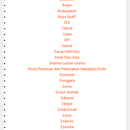
Bogor
Budayawan
Buya Syafi'i
CFD
Citilink
Cukai
DIY
Damai
Danau Kelimutu
Desa Tiwu Sora
Dharma Lautan Utama
Dinas Pertanian dan Peternakan Kabupaten Ende
Divestasi
Donggala
Dunia
Dusun Numba
Editorial
Ekspor
Emak-Emak
Emas
Ende lio
Esemka