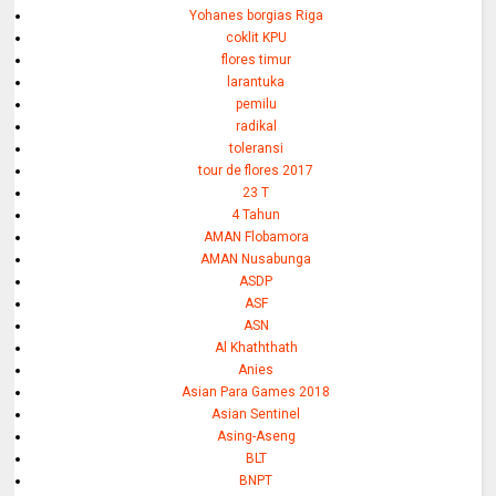
Yohanes borgias Riga
coklit KPU
flores timur
larantuka
pemilu
radikal
toleransi
tour de flores 2017
23 T
4 Tahun
AMAN Flobamora
AMAN Nusabunga
ASDP
ASF
ASN
Al Khaththath
Anies
Asian Para Games 2018
Asian Sentinel
Asing-Aseng
BLT
BNPT