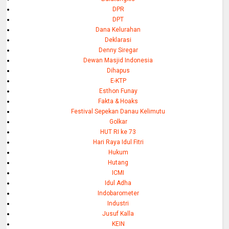
DPR
DPT
Dana Kelurahan
Deklarasi
Denny Siregar
Dewan Masjid Indonesia
Dihapus
E-KTP
Esthon Funay
Fakta & Hoaks
Festival Sepekan Danau Kelimutu
Golkar
HUT RI ke 73
Hari Raya Idul Fitri
Hukum
Hutang
ICMI
Idul Adha
Indobarometer
Industri
Jusuf Kalla
KEIN