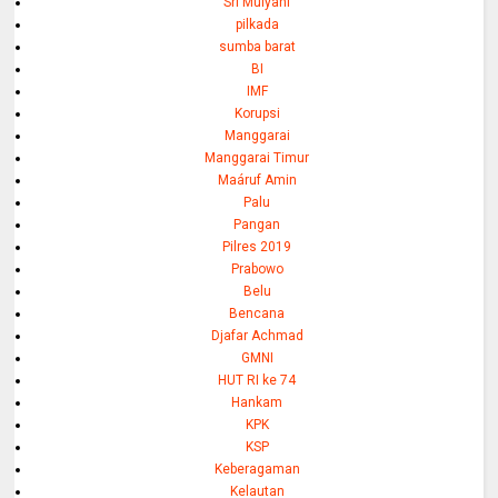
Sri Mulyani
pilkada
sumba barat
BI
IMF
Korupsi
Manggarai
Manggarai Timur
Maáruf Amin
Palu
Pangan
Pilres 2019
Prabowo
Belu
Bencana
Djafar Achmad
GMNI
HUT RI ke 74
Hankam
KPK
KSP
Keberagaman
Kelautan