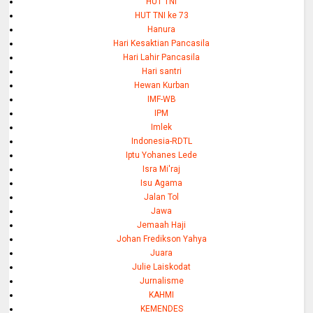
HUT TNI
HUT TNI ke 73
Hanura
Hari Kesaktian Pancasila
Hari Lahir Pancasila
Hari santri
Hewan Kurban
IMF-WB
IPM
Imlek
Indonesia-RDTL
Iptu Yohanes Lede
Isra Mi'raj
Isu Agama
Jalan Tol
Jawa
Jemaah Haji
Johan Fredikson Yahya
Juara
Julie Laiskodat
Jurnalisme
KAHMI
KEMENDES