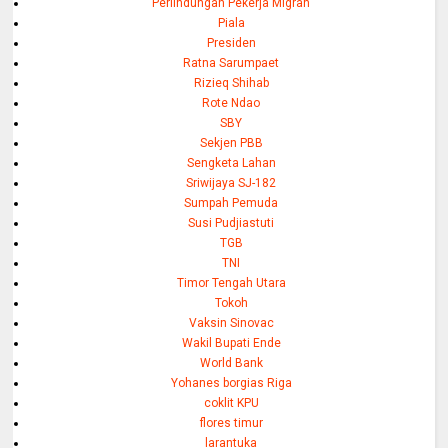
Perlindungan Pekerja Migran
Piala
Presiden
Ratna Sarumpaet
Rizieq Shihab
Rote Ndao
SBY
Sekjen PBB
Sengketa Lahan
Sriwijaya SJ-182
Sumpah Pemuda
Susi Pudjiastuti
TGB
TNI
Timor Tengah Utara
Tokoh
Vaksin Sinovac
Wakil Bupati Ende
World Bank
Yohanes borgias Riga
coklit KPU
flores timur
larantuka