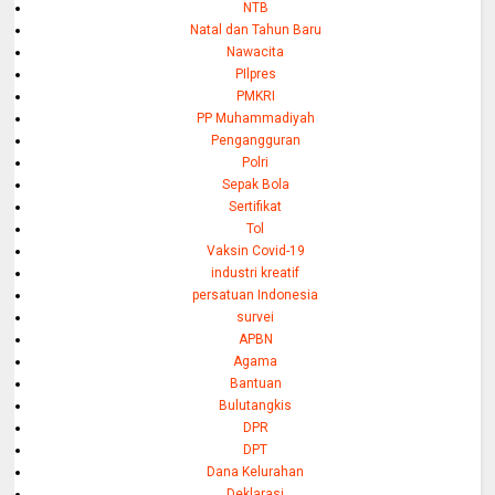
NTB
Natal dan Tahun Baru
Nawacita
PIlpres
PMKRI
PP Muhammadiyah
Pengangguran
Polri
Sepak Bola
Sertifikat
Tol
Vaksin Covid-19
industri kreatif
persatuan Indonesia
survei
APBN
Agama
Bantuan
Bulutangkis
DPR
DPT
Dana Kelurahan
Deklarasi