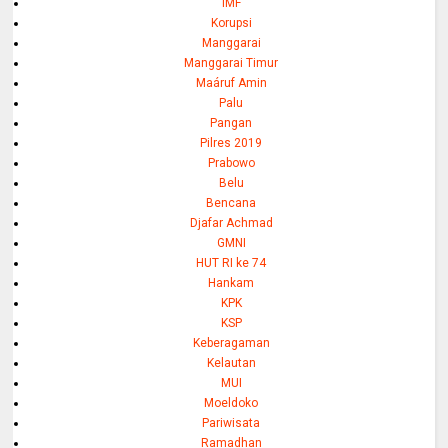
IMF
Korupsi
Manggarai
Manggarai Timur
Maáruf Amin
Palu
Pangan
Pilres 2019
Prabowo
Belu
Bencana
Djafar Achmad
GMNI
HUT RI ke 74
Hankam
KPK
KSP
Keberagaman
Kelautan
MUI
Moeldoko
Pariwisata
Ramadhan