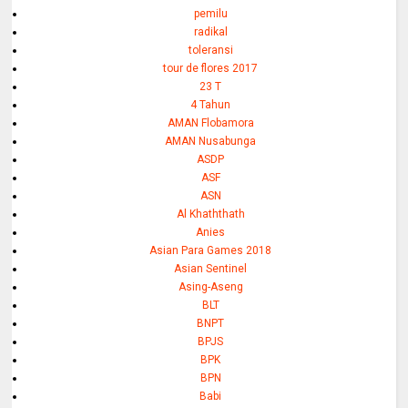
pemilu
radikal
toleransi
tour de flores 2017
23 T
4 Tahun
AMAN Flobamora
AMAN Nusabunga
ASDP
ASF
ASN
Al Khaththath
Anies
Asian Para Games 2018
Asian Sentinel
Asing-Aseng
BLT
BNPT
BPJS
BPK
BPN
Babi