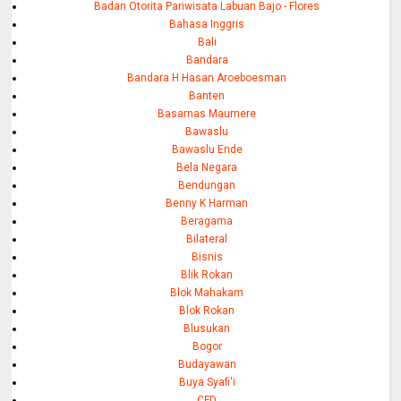
Badan Otorita Pariwisata Labuan Bajo - Flores
Bahasa Inggris
Bali
Bandara
Bandara H Hasan Aroeboesman
Banten
Basarnas Maumere
Bawaslu
Bawaslu Ende
Bela Negara
Bendungan
Benny K Harman
Beragama
Bilateral
Bisnis
Blik Rokan
Blok Mahakam
Blok Rokan
Blusukan
Bogor
Budayawan
Buya Syafi'i
CFD