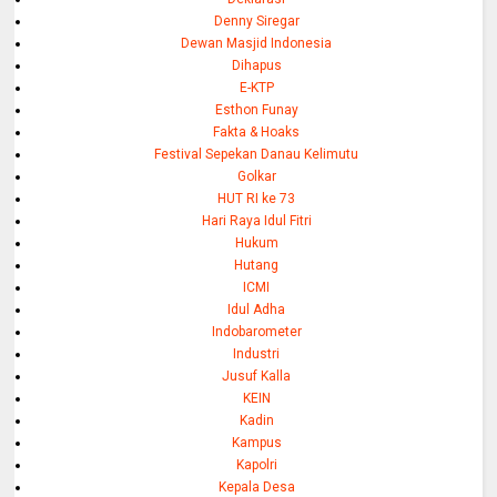
Denny Siregar
Dewan Masjid Indonesia
Dihapus
E-KTP
Esthon Funay
Fakta & Hoaks
Festival Sepekan Danau Kelimutu
Golkar
HUT RI ke 73
Hari Raya Idul Fitri
Hukum
Hutang
ICMI
Idul Adha
Indobarometer
Industri
Jusuf Kalla
KEIN
Kadin
Kampus
Kapolri
Kepala Desa