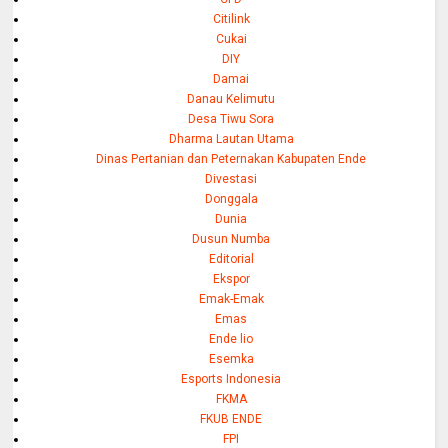
Citilink
Cukai
DIY
Damai
Danau Kelimutu
Desa Tiwu Sora
Dharma Lautan Utama
Dinas Pertanian dan Peternakan Kabupaten Ende
Divestasi
Donggala
Dunia
Dusun Numba
Editorial
Ekspor
Emak-Emak
Emas
Ende lio
Esemka
Esports Indonesia
FKMA
FKUB ENDE
FPI