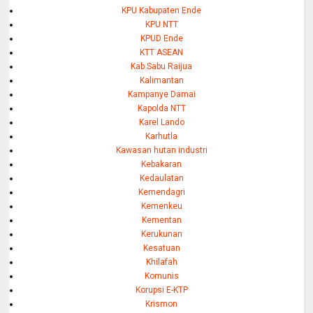
KPU Kabupaten Ende
KPU NTT
KPUD Ende
KTT ASEAN
Kab Sabu Raijua
Kalimantan
Kampanye Damai
Kapolda NTT
Karel Lando
Karhutla
Kawasan hutan industri
Kebakaran
Kedaulatan
Kemendagri
Kemenkeu
Kementan
Kerukunan
Kesatuan
Khilafah
Komunis
Korupsi E-KTP
Krismon