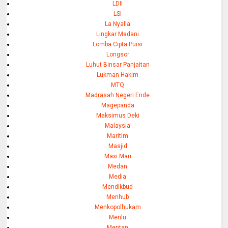
LDII
LSI
La Nyalla
Lingkar Madani
Lomba Cipta Puisi
Longsor
Luhut Binsar Panjaitan
Lukman Hakim
MTQ
Madrasah Negeri Ende
Magepanda
Maksimus Deki
Malaysia
Maritim
Masjid
Maxi Mari
Medan
Media
Mendikbud
Menhub
Menkopolhukam
Menlu
Mentan