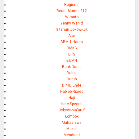
Regional
Reuni Alumni 212
Wiranto
Yenny Wahid
3 tahun Jokowi-JK
Alor
BBM 1 Harga
BMKG
BPS
BUMN
Bank Dunia
Bulog
Buruh
DPRD Ende
Habieb Rizieq
Haji
Hate Speech
Jokowi-Ma'aruf
Lombok
Mahasiswa
Makar
Mendagri