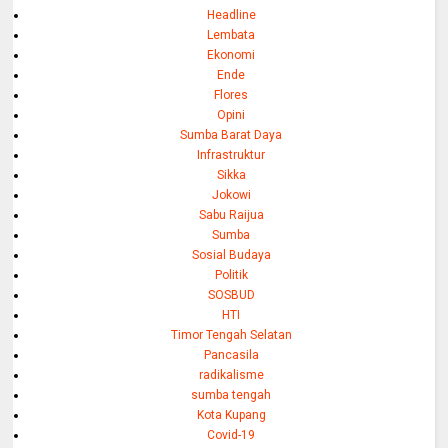
Headline
Lembata
Ekonomi
Ende
Flores
Opini
Sumba Barat Daya
Infrastruktur
Sikka
Jokowi
Sabu Raijua
Sumba
Sosial Budaya
Politik
SOSBUD
HTI
Timor Tengah Selatan
Pancasila
radikalisme
sumba tengah
Kota Kupang
Covid-19