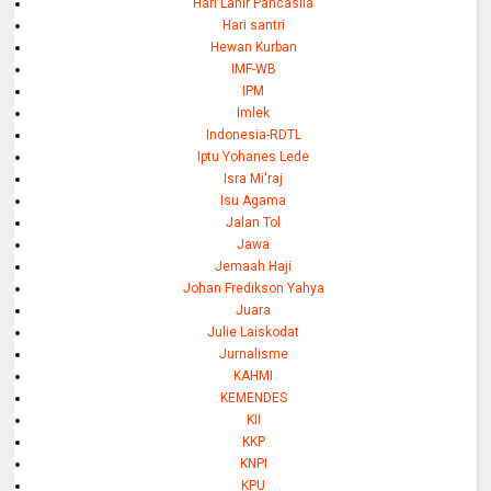
Hari Lahir Pancasila
Hari santri
Hewan Kurban
IMF-WB
IPM
Imlek
Indonesia-RDTL
Iptu Yohanes Lede
Isra Mi'raj
Isu Agama
Jalan Tol
Jawa
Jemaah Haji
Johan Fredikson Yahya
Juara
Julie Laiskodat
Jurnalisme
KAHMI
KEMENDES
KII
KKP
KNPI
KPU