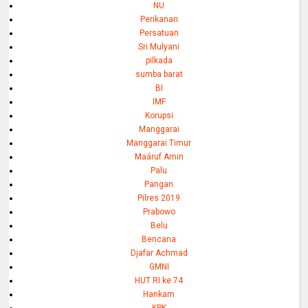
NU
Perikanan
Persatuan
Sri Mulyani
pilkada
sumba barat
BI
IMF
Korupsi
Manggarai
Manggarai Timur
Maáruf Amin
Palu
Pangan
Pilres 2019
Prabowo
Belu
Bencana
Djafar Achmad
GMNI
HUT RI ke 74
Hankam
KPK