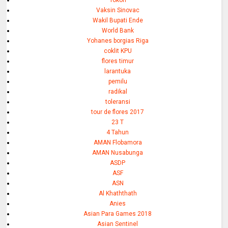
Vaksin Sinovac
Wakil Bupati Ende
World Bank
Yohanes borgias Riga
coklit KPU
flores timur
larantuka
pemilu
radikal
toleransi
tour de flores 2017
23 T
4 Tahun
AMAN Flobamora
AMAN Nusabunga
ASDP
ASF
ASN
Al Khaththath
Anies
Asian Para Games 2018
Asian Sentinel