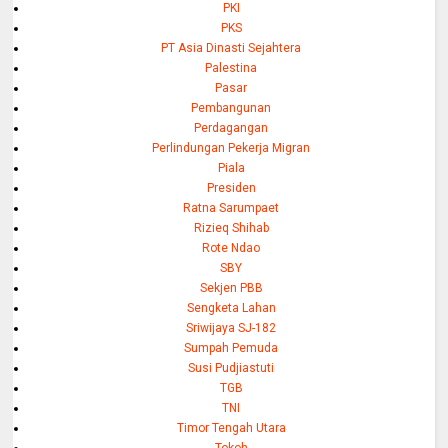
PKI
PKS
PT Asia Dinasti Sejahtera
Palestina
Pasar
Pembangunan
Perdagangan
Perlindungan Pekerja Migran
Piala
Presiden
Ratna Sarumpaet
Rizieq Shihab
Rote Ndao
SBY
Sekjen PBB
Sengketa Lahan
Sriwijaya SJ-182
Sumpah Pemuda
Susi Pudjiastuti
TGB
TNI
Timor Tengah Utara
Tokoh