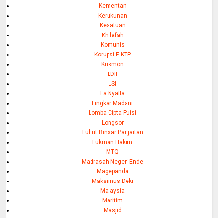
Kementan
Kerukunan
Kesatuan
Khilafah
Komunis
Korupsi E-KTP
Krismon
LDII
LSI
La Nyalla
Lingkar Madani
Lomba Cipta Puisi
Longsor
Luhut Binsar Panjaitan
Lukman Hakim
MTQ
Madrasah Negeri Ende
Magepanda
Maksimus Deki
Malaysia
Maritim
Masjid