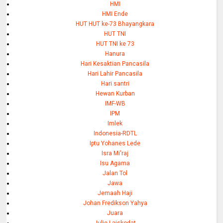
HMI
HMI Ende
HUT HUT ke-73 Bhayangkara
HUT TNI
HUT TNI ke 73
Hanura
Hari Kesaktian Pancasila
Hari Lahir Pancasila
Hari santri
Hewan Kurban
IMF-WB
IPM
Imlek
Indonesia-RDTL
Iptu Yohanes Lede
Isra Mi'raj
Isu Agama
Jalan Tol
Jawa
Jemaah Haji
Johan Fredikson Yahya
Juara
Julie Laiskodat