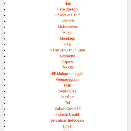
Haji
Hate Speech
Jokowi-Ma'aruf
Lombok
Mahasiswa
Makar
Mendagri
NTB
Natal dan Tahun Baru
Nawacita
PIlpres
PMKRI
PP Muhammadiyah
Pengangguran
Polri
Sepak Bola
Sertifikat
Tol
Vaksin Covid-19
industri kreatif
persatuan Indonesia
survei