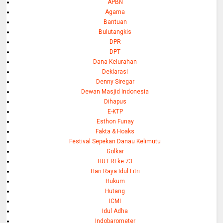
APBN
Agama
Bantuan
Bulutangkis
DPR
DPT
Dana Kelurahan
Deklarasi
Denny Siregar
Dewan Masjid Indonesia
Dihapus
E-KTP
Esthon Funay
Fakta & Hoaks
Festival Sepekan Danau Kelimutu
Golkar
HUT RI ke 73
Hari Raya Idul Fitri
Hukum
Hutang
ICMI
Idul Adha
Indobarometer