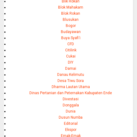
Blik Rokan
Blok Mahakam
Blok Rokan
Blusukan
Bogor
Budayawan
Buya Syafi'i
CFD
Citilink
Cukai
DIY
Damai
Danau Kelimutu
Desa Tiwu Sora
Dharma Lautan Utama
Dinas Pertanian dan Peternakan Kabupaten Ende
Divestasi
Donggala
Dunia
Dusun Numba
Editorial
Ekspor
Emak-Emak