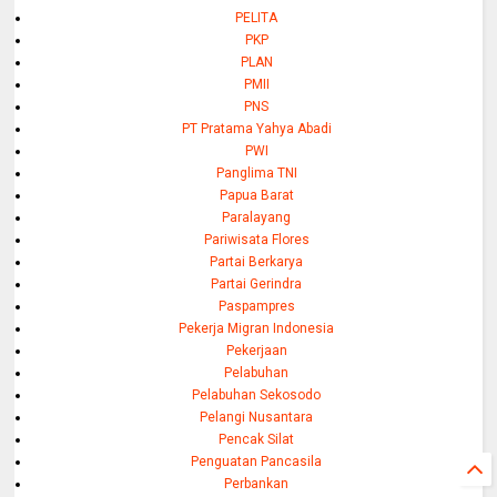
PELITA
PKP
PLAN
PMII
PNS
PT Pratama Yahya Abadi
PWI
Panglima TNI
Papua Barat
Paralayang
Pariwisata Flores
Partai Berkarya
Partai Gerindra
Paspampres
Pekerja Migran Indonesia
Pekerjaan
Pelabuhan
Pelabuhan Sekosodo
Pelangi Nusantara
Pencak Silat
Penguatan Pancasila
Perbankan