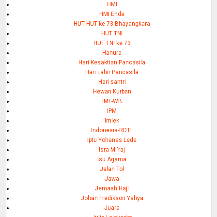
HMI
HMI Ende
HUT HUT ke-73 Bhayangkara
HUT TNI
HUT TNI ke 73
Hanura
Hari Kesaktian Pancasila
Hari Lahir Pancasila
Hari santri
Hewan Kurban
IMF-WB
IPM
Imlek
Indonesia-RDTL
Iptu Yohanes Lede
Isra Mi'raj
Isu Agama
Jalan Tol
Jawa
Jemaah Haji
Johan Fredikson Yahya
Juara