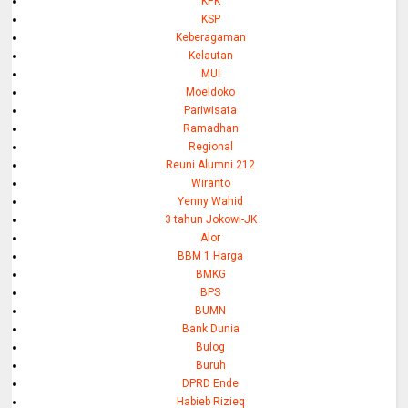
KPK
KSP
Keberagaman
Kelautan
MUI
Moeldoko
Pariwisata
Ramadhan
Regional
Reuni Alumni 212
Wiranto
Yenny Wahid
3 tahun Jokowi-JK
Alor
BBM 1 Harga
BMKG
BPS
BUMN
Bank Dunia
Bulog
Buruh
DPRD Ende
Habieb Rizieq