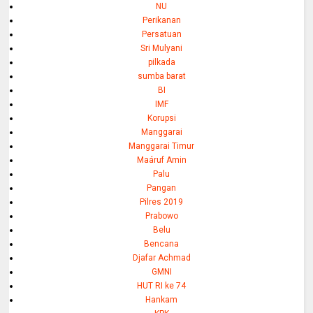
NU
Perikanan
Persatuan
Sri Mulyani
pilkada
sumba barat
BI
IMF
Korupsi
Manggarai
Manggarai Timur
Maáruf Amin
Palu
Pangan
Pilres 2019
Prabowo
Belu
Bencana
Djafar Achmad
GMNI
HUT RI ke 74
Hankam