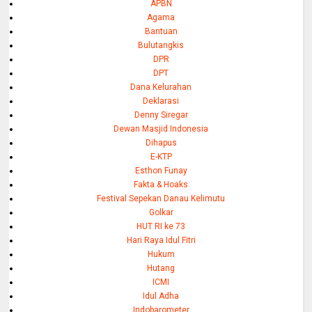
APBN
Agama
Bantuan
Bulutangkis
DPR
DPT
Dana Kelurahan
Deklarasi
Denny Siregar
Dewan Masjid Indonesia
Dihapus
E-KTP
Esthon Funay
Fakta & Hoaks
Festival Sepekan Danau Kelimutu
Golkar
HUT RI ke 73
Hari Raya Idul Fitri
Hukum
Hutang
ICMI
Idul Adha
Indobarometer