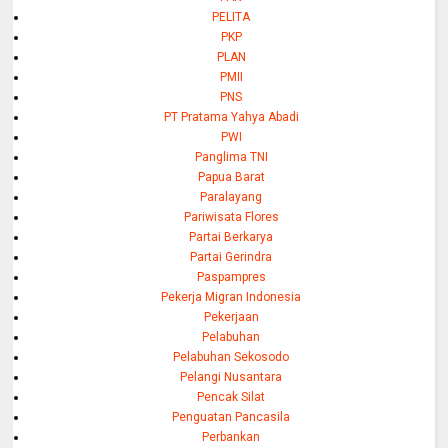
PELITA
PKP
PLAN
PMII
PNS
PT Pratama Yahya Abadi
PWI
Panglima TNI
Papua Barat
Paralayang
Pariwisata Flores
Partai Berkarya
Partai Gerindra
Paspampres
Pekerja Migran Indonesia
Pekerjaan
Pelabuhan
Pelabuhan Sekosodo
Pelangi Nusantara
Pencak Silat
Penguatan Pancasila
Perbankan