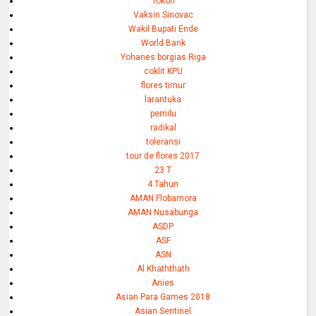
Tokoh
Vaksin Sinovac
Wakil Bupati Ende
World Bank
Yohanes borgias Riga
coklit KPU
flores timur
larantuka
pemilu
radikal
toleransi
tour de flores 2017
23 T
4 Tahun
AMAN Flobamora
AMAN Nusabunga
ASDP
ASF
ASN
Al Khaththath
Anies
Asian Para Games 2018
Asian Sentinel