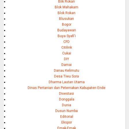
Blik Rokan
Blok Mahakam
Blok Rokan
Blusukan
Bogor
Budayawan
Buya Syafi'i
CFD
Citilink
Cukai
DIY
Damai
Danau Kelimutu
Desa Tiwu Sora
Dharma Lautan Utama
Dinas Pertanian dan Peternakan Kabupaten Ende
Divestasi
Donggala
Dunia
Dusun Numba
Editorial
Ekspor
Emak-Emak