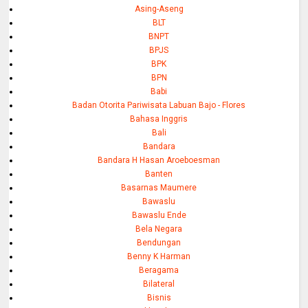
Asing-Aseng
BLT
BNPT
BPJS
BPK
BPN
Babi
Badan Otorita Pariwisata Labuan Bajo - Flores
Bahasa Inggris
Bali
Bandara
Bandara H Hasan Aroeboesman
Banten
Basarnas Maumere
Bawaslu
Bawaslu Ende
Bela Negara
Bendungan
Benny K Harman
Beragama
Bilateral
Bisnis