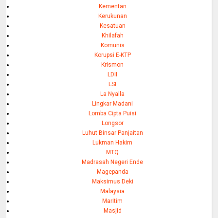
Kementan
Kerukunan
Kesatuan
Khilafah
Komunis
Korupsi E-KTP
Krismon
LDII
LSI
La Nyalla
Lingkar Madani
Lomba Cipta Puisi
Longsor
Luhut Binsar Panjaitan
Lukman Hakim
MTQ
Madrasah Negeri Ende
Magepanda
Maksimus Deki
Malaysia
Maritim
Masjid