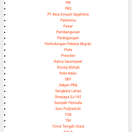
PKI
PKS
PT Asia Dinasti Sejahtera
Palestina
Pasar
Pembangunan
Perdagangan
Perlindungan Pekerja Migran
Piala
Presiden
Ratna Sarumpaet
Rizieq Shihab
Rote Ndao
SBY
Sekjen PBB
Sengketa Lahan
Sriwijaya SJ-182
Sumpah Pemuda
Susi Pudjiastuti
TGB
TNI
Timor Tengah Utara