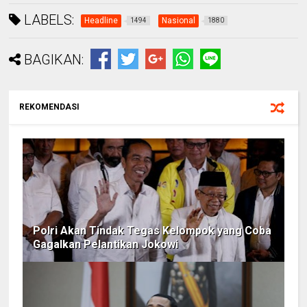
LABELS:
Headline
Nasional
1494
1880
BAGIKAN:
REKOMENDASI
Polri Akan Tindak Tegas Kelompok yang Coba
Gagalkan Pelantikan Jokowi