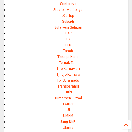
Sontoloyo
Stadion Marilonga
Startup
Subsidi
Sulawesi Selatan
TBC
TKI
TTU
Tanah
Tenaga Kerja
Ternak Tani
Tito Karnavian
Tjhajo Kumolo
Tol Suramadu
Transparansi
Turki
Turnamen Futsal
Twitter
UI
UMKM
Uang NKRI
Ulama