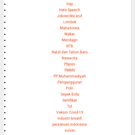
Haji
Hate Speech
Jokowi-Ma'aruf
Lombok
Mahasiswa
Makar
Mendagri
NTB
Natal dan Tahun Baru
Nawacita
PIlpres
PMKRI
PP Muhammadiyah
Pengangguran
Polri
Sepak Bola
Sertifikat
Tol
Vaksin Covid-19
industri kreatif
persatuan Indonesia
survei