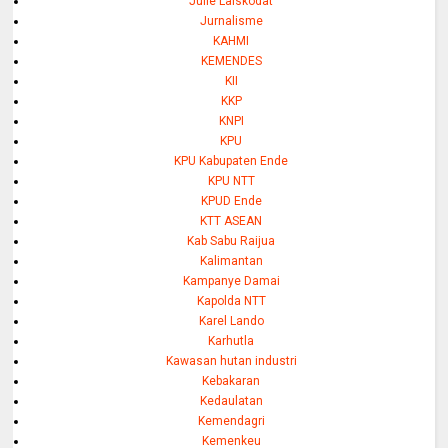
Julie Laiskodat
Jurnalisme
KAHMI
KEMENDES
KII
KKP
KNPI
KPU
KPU Kabupaten Ende
KPU NTT
KPUD Ende
KTT ASEAN
Kab Sabu Raijua
Kalimantan
Kampanye Damai
Kapolda NTT
Karel Lando
Karhutla
Kawasan hutan industri
Kebakaran
Kedaulatan
Kemendagri
Kemenkeu