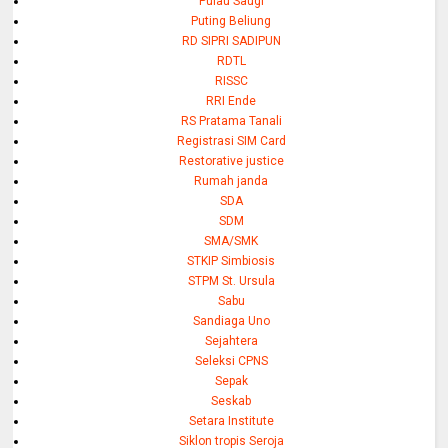
Pulau Saugi
Puting Beliung
RD SIPRI SADIPUN
RDTL
RISSC
RRI Ende
RS Pratama Tanali
Registrasi SIM Card
Restorative justice
Rumah janda
SDA
SDM
SMA/SMK
STKIP Simbiosis
STPM St. Ursula
Sabu
Sandiaga Uno
Sejahtera
Seleksi CPNS
Sepak
Seskab
Setara Institute
Siklon tropis Seroja