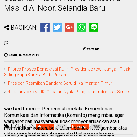
Masjid Al Noor, Selandia Baru
BAGIKAN:
warta ntt
Sabtu, 16 Maret 2019
Pilpres Proses Demokrasi Rutin, Presiden Jokowi: Jangan Tidak
Saling Sapa Karena Beda Pilihan
Presiden Resmikan Bandara Baru di Kalimantan Timur
4 Tahun Jokowi-JK: Capaian Nyata Penguatan Indonesia Sentris
wartantt.com
-- Pemerintah melalui Kementerian
Komunikasi dan Informatika (Kominfo) mengimbau agar
warganet dan masyarakat tidak menyebarluaskan atau
LABELS:
Headline
Nasional
1494
1880
memviralkan konten, baik dalam bentuk foto, gambar, atau
video yang berkaitan dengan aksi kekerasan berupa