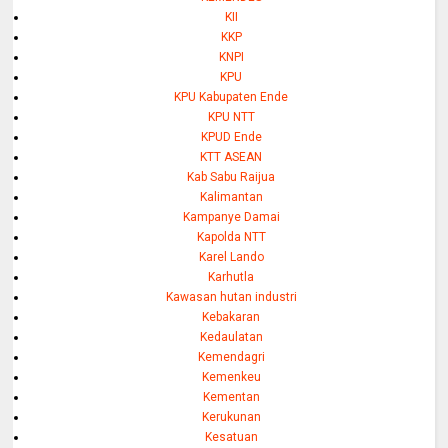
KII
KKP
KNPI
KPU
KPU Kabupaten Ende
KPU NTT
KPUD Ende
KTT ASEAN
Kab Sabu Raijua
Kalimantan
Kampanye Damai
Kapolda NTT
Karel Lando
Karhutla
Kawasan hutan industri
Kebakaran
Kedaulatan
Kemendagri
Kemenkeu
Kementan
Kerukunan
Kesatuan