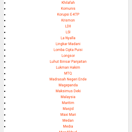
Khilafah
Komunis
Korupsi E-KTP
Krismon
LDII
LSI
La Nyalla
Lingkar Madani
Lomba Cipta Puisi
Longsor
Luhut Binsar Panjaitan
Lukman Hakim
MTQ
Madrasah Negeri Ende
Magepanda
Maksimus Deki
Malaysia
Maritim
Masjid
Maxi Mari
Medan
Media