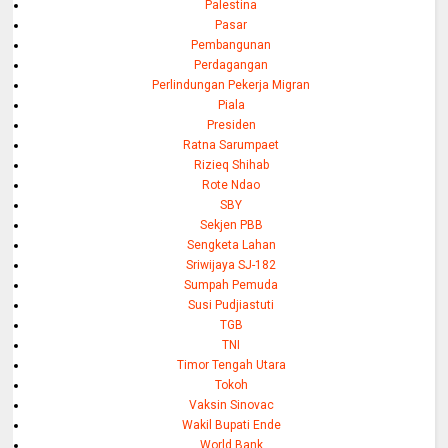
Palestina
Pasar
Pembangunan
Perdagangan
Perlindungan Pekerja Migran
Piala
Presiden
Ratna Sarumpaet
Rizieq Shihab
Rote Ndao
SBY
Sekjen PBB
Sengketa Lahan
Sriwijaya SJ-182
Sumpah Pemuda
Susi Pudjiastuti
TGB
TNI
Timor Tengah Utara
Tokoh
Vaksin Sinovac
Wakil Bupati Ende
World Bank