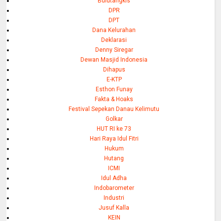
Bulutangkis
DPR
DPT
Dana Kelurahan
Deklarasi
Denny Siregar
Dewan Masjid Indonesia
Dihapus
E-KTP
Esthon Funay
Fakta & Hoaks
Festival Sepekan Danau Kelimutu
Golkar
HUT RI ke 73
Hari Raya Idul Fitri
Hukum
Hutang
ICMI
Idul Adha
Indobarometer
Industri
Jusuf Kalla
KEIN