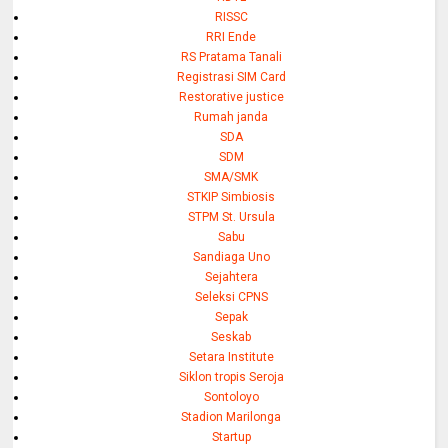
RISSC
RRI Ende
RS Pratama Tanali
Registrasi SIM Card
Restorative justice
Rumah janda
SDA
SDM
SMA/SMK
STKIP Simbiosis
STPM St. Ursula
Sabu
Sandiaga Uno
Sejahtera
Seleksi CPNS
Sepak
Seskab
Setara Institute
Siklon tropis Seroja
Sontoloyo
Stadion Marilonga
Startup