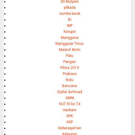
Sri Mulyani
pilkada
sumba barat
BI
IMF
Korupsi
Manggarai
Manggarai Timur
Maáruf Amin
Palu
Pangan
Pilres 2019
Prabowo
Belu
Bencana
Djafar Achmad
GMNI
HUT RI ke 74
Hankam
KPK
KSP
Keberagaman
Kelautan