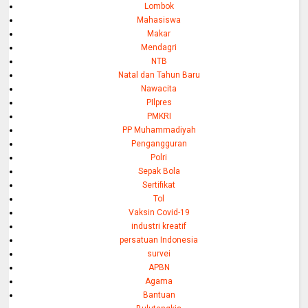
Lombok
Mahasiswa
Makar
Mendagri
NTB
Natal dan Tahun Baru
Nawacita
PIlpres
PMKRI
PP Muhammadiyah
Pengangguran
Polri
Sepak Bola
Sertifikat
Tol
Vaksin Covid-19
industri kreatif
persatuan Indonesia
survei
APBN
Agama
Bantuan