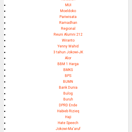
MUI
Moeldoko
Pariwisata
Ramadhan
Regional
Reuni Alumni 212
Wiranto
Yenny Wahid
3 tahun Jokowi-JK
Alor
BBM 1 Harga
BMKG
BPS
BUMN
Bank Dunia
Bulog
Buruh
DPRD Ende
Habieb Rizieq
Haji
Hate Speech
Jokowi-Ma'aruf