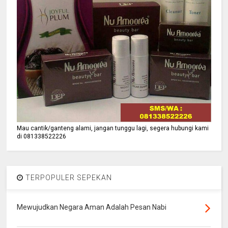
sudah bisa melakukan kontak. Kita sedang mencari 3 (tiga)
WNI lainnya,” kata Menlu di kantor Wakil Presiden, Jakarta,
Jumat (15/3) siang.
Bagi keluarga dan kerabat yang membutuhkan informasi
lebih lanjut dan bantuan konsuler mengenai insiden
penembakan di Masjid Al Noor, Cristchurch itu, menurut
Kemlu, dapat menghubungi hotline KBRI Wellington,
+64211950980 dan +64 22 3812 065. (ES)
Mau cantik/ganteng alami, jangan tunggu lagi, segera hubungi kami
di 081338522226
TERPOPULER SEPEKAN
Mewujudkan Negara Aman Adalah Pesan Nabi