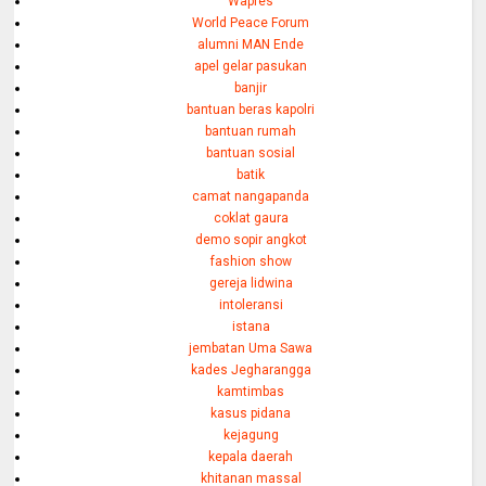
Wapres
World Peace Forum
alumni MAN Ende
apel gelar pasukan
banjir
bantuan beras kapolri
bantuan rumah
bantuan sosial
batik
camat nangapanda
coklat gaura
demo sopir angkot
fashion show
gereja lidwina
intoleransi
istana
jembatan Uma Sawa
kades Jegharangga
kamtimbas
kasus pidana
kejagung
kepala daerah
khitanan massal