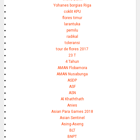
Yohanes borgias Riga
coklit KPU
flores timur
larantuka
pemilu
radikal
toleransi
tour de flores 2017
23 T
4 Tahun
AMAN Flobamora
AMAN Nusabunga
ASDP
ASF
ASN
Al Khaththath
Anies
Asian Para Games 2018
Asian Sentinel
Asing-Aseng
BLT
BNPT