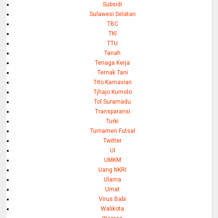
Subsidi
Sulawesi Selatan
TBC
TKI
TTU
Tanah
Tenaga Kerja
Ternak Tani
Tito Karnavian
Tjhajo Kumolo
Tol Suramadu
Transparansi
Turki
Turnamen Futsal
Twitter
UI
UMKM
Uang NKRI
Ulama
Umat
Virus Babi
Walikota