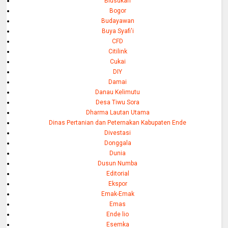
Blusukan
Bogor
Budayawan
Buya Syafi'i
CFD
Citilink
Cukai
DIY
Damai
Danau Kelimutu
Desa Tiwu Sora
Dharma Lautan Utama
Dinas Pertanian dan Peternakan Kabupaten Ende
Divestasi
Donggala
Dunia
Dusun Numba
Editorial
Ekspor
Emak-Emak
Emas
Ende lio
Esemka