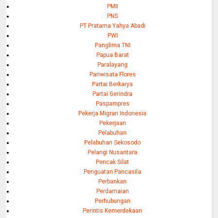
PMII
PNS
PT Pratama Yahya Abadi
PWI
Panglima TNI
Papua Barat
Paralayang
Pariwisata Flores
Partai Berkarya
Partai Gerindra
Paspampres
Pekerja Migran Indonesia
Pekerjaan
Pelabuhan
Pelabuhan Sekosodo
Pelangi Nusantara
Pencak Silat
Penguatan Pancasila
Perbankan
Perdamaian
Perhubungan
Perintis Kemerdekaan