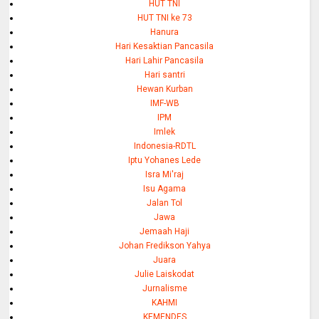
HUT TNI
HUT TNI ke 73
Hanura
Hari Kesaktian Pancasila
Hari Lahir Pancasila
Hari santri
Hewan Kurban
IMF-WB
IPM
Imlek
Indonesia-RDTL
Iptu Yohanes Lede
Isra Mi'raj
Isu Agama
Jalan Tol
Jawa
Jemaah Haji
Johan Fredikson Yahya
Juara
Julie Laiskodat
Jurnalisme
KAHMI
KEMENDES