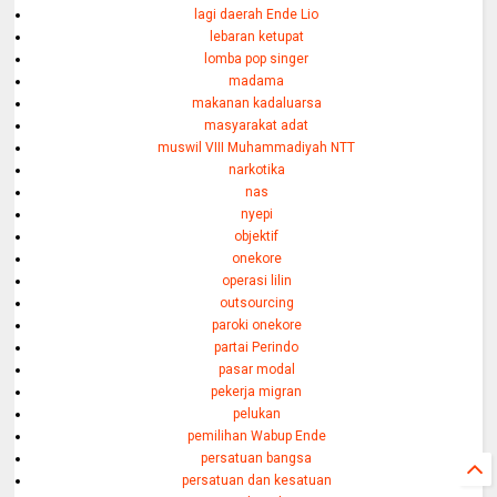
lagi daerah Ende Lio
lebaran ketupat
lomba pop singer
madama
makanan kadaluarsa
masyarakat adat
muswil VIII Muhammadiyah NTT
narkotika
nas
nyepi
objektif
onekore
operasi lilin
outsourcing
paroki onekore
partai Perindo
pasar modal
pekerja migran
pelukan
pemilihan Wabup Ende
persatuan bangsa
persatuan dan kesatuan