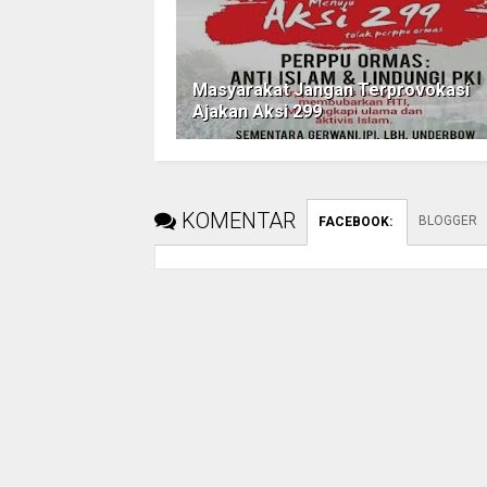
KH Abd Hadi Nur berharap, melawan isu ho
memberikan efek positif terhadap peroleha
"Jika dulu Pak Jokowi kalah di Madura, ins
Selain dengan istighasah, lanjutnya, Sama
Masyarakat Jangan Terprovokasi
memberikan pemahaman isu hoaks, black cam
Ajakan Aksi 299
"Door to door kami sampaikan visi dan misi 
pungkasnya.
KOMENTAR
BLOGGER
FACEBOOK
: