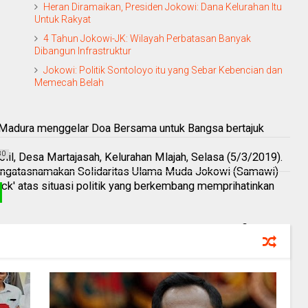
Heran Diramaikan, Presiden Jokowi: Dana Kelurahan Itu
Untuk Rakyat
4 Tahun Jokowi-JK: Wilayah Perbatasan Banyak
Dibangun Infrastruktur
Jokowi: Politik Sontoloyo itu yang Sebar Kebencian dan
Memecah Belah
Madura menggelar Doa Bersama untuk Bangsa bertajuk
80
olil, Desa Martajasah, Kelurahan Mlajah, Selasa (5/3/2019).
engatasnamakan Solidaritas Ulama Muda Jokowi (Samawi)
ack' atas situasi politik yang berkembang memprihatinkan
ighasah untuk melawan hoaks, black campaign, dan fitnah dari
sional Samawi KH Abdul Hadi Nur.
juga untuk mendoakan gelar Pemilu 2019 berjalan lancar dan
ng pada Plipres 2019," jelas Pengasuh Ponpes Nurul
tu.