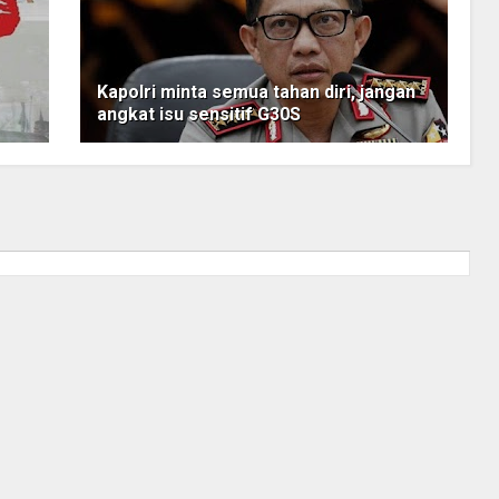
aks, black campaign, dan fitnah dengan cara santun mampu
n suara Jokowi di Pulau Madura.
yaallah sekarang menang," terangnya.
wi Madura juga datang ke rumah-rumah warga untuk
Kapolri minta semua tahan diri, jangan
paign, dan fitnah yang diletupkan pihak lawan.
angkat isu sensitif G30S
Pak Jokowi serta capaian kinerja beliau sejauh ini,"