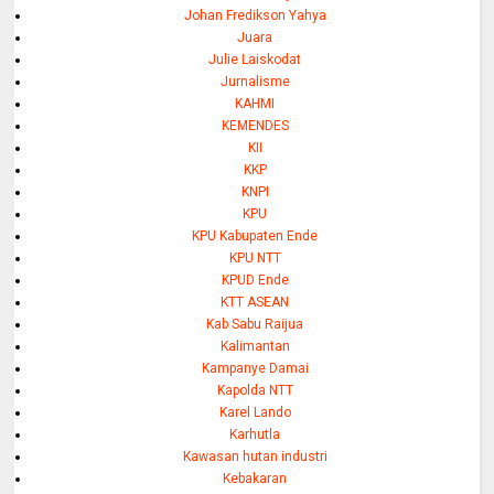
Johan Fredikson Yahya
Juara
Julie Laiskodat
Jurnalisme
KAHMI
KEMENDES
KII
KKP
KNPI
KPU
KPU Kabupaten Ende
KPU NTT
KPUD Ende
KTT ASEAN
Kab Sabu Raijua
Kalimantan
Kampanye Damai
Kapolda NTT
Karel Lando
Karhutla
Kawasan hutan industri
Kebakaran