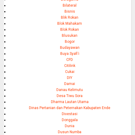
Bilateral
Bisnis
Blik Rokan
Blok Mahakam
Blok Rokan
Blusukan
Bogor
Budayawan
Buya Syafi'i
CFD
Citilink
Cukai
DIY
Damai
Danau Kelimutu
Desa Tiwu Sora
Dharma Lautan Utama
Dinas Pertanian dan Peternakan Kabupaten Ende
Divestasi
Donggala
Dunia
Dusun Numba