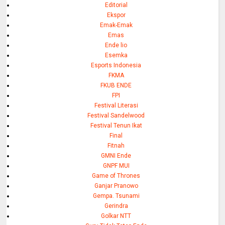
Editorial
Ekspor
Emak-Emak
Emas
Ende lio
Esemka
Esports Indonesia
FKMA
FKUB ENDE
FPI
Festival Literasi
Festival Sandelwood
Festival Tenun Ikat
Final
Fitnah
GMNI Ende
GNPF MUI
Game of Thrones
Ganjar Pranowo
Gempa. Tsunami
Gerindra
Golkar NTT