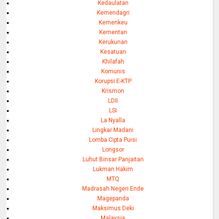
Kedaulatan
Kemendagri
Kemenkeu
Kementan
Kerukunan
Kesatuan
Khilafah
Komunis
Korupsi E-KTP
Krismon
LDII
LSI
La Nyalla
Lingkar Madani
Lomba Cipta Puisi
Longsor
Luhut Binsar Panjaitan
Lukman Hakim
MTQ
Madrasah Negeri Ende
Magepanda
Maksimus Deki
Malaysia