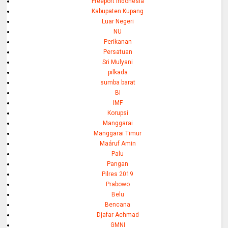
Freeport Indonesia
Kabupaten Kupang
Luar Negeri
NU
Perikanan
Persatuan
Sri Mulyani
pilkada
sumba barat
BI
IMF
Korupsi
Manggarai
Manggarai Timur
Maáruf Amin
Palu
Pangan
Pilres 2019
Prabowo
Belu
Bencana
Djafar Achmad
GMNI