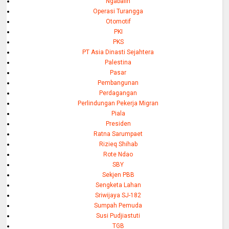
Ngabalin
Operasi Turangga
Otomotif
PKI
PKS
PT Asia Dinasti Sejahtera
Palestina
Pasar
Pembangunan
Perdagangan
Perlindungan Pekerja Migran
Piala
Presiden
Ratna Sarumpaet
Rizieq Shihab
Rote Ndao
SBY
Sekjen PBB
Sengketa Lahan
Sriwijaya SJ-182
Sumpah Pemuda
Susi Pudjiastuti
TGB