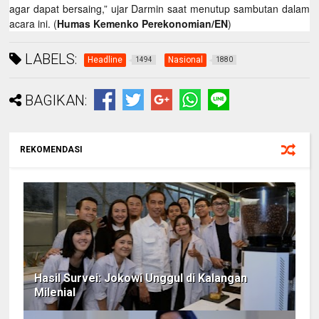
agar dapat bersaing,” ujar Darmin saat menutup sambutan dalam
acara ini. (
Humas Kemenko Perekonomian/EN
)
LABELS:
Headline
Nasional
1494
1880
BAGIKAN:
REKOMENDASI
Hasil Survei: Jokowi Unggul di Kalangan
Milenial