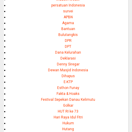
persatuan Indonesia
survei
APBN
Agama
Bantuan
Bulutangkis
DPR
DPT
Dana Kelurahan
Deklarasi
Denny Siregar
Dewan Masjid Indonesia
Dihapus
E-KTP
Esthon Funay
Fakta & Hoaks
Festival Sepekan Danau Kelimutu
Golkar
HUT RI ke 73
Hari Raya Idul Fitri
Hukum
Hutang