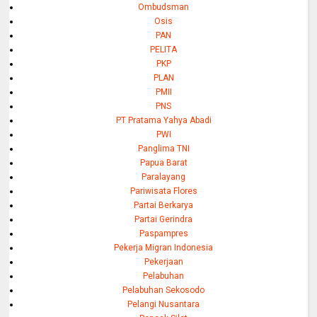
Ombudsman
Osis
PAN
PELITA
PKP
PLAN
PMII
PNS
PT Pratama Yahya Abadi
PWI
Panglima TNI
Papua Barat
Paralayang
Pariwisata Flores
Partai Berkarya
Partai Gerindra
Paspampres
Pekerja Migran Indonesia
Pekerjaan
Pelabuhan
Pelabuhan Sekosodo
Pelangi Nusantara