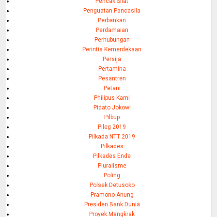
Pencak Silat
Penguatan Pancasila
Perbankan
Perdamaian
Perhubungan
Perintis Kemerdekaan
Persija
Pertamina
Pesantren
Petani
Philipus Kami
Pidato Jokowi
Pilbup
Pileg 2019
Pilkada NTT 2019
Pilkades
Pilkades Ende
Pluralisme
Poling
Polsek Detusoko
Pramono Anung
Presiden Bank Dunia
Proyek Mangkrak