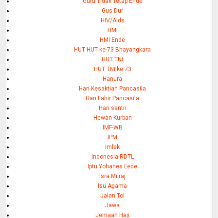
Guru Tidak Tetap Ende
Gus Dur
HIV/Aids
HMI
HMI Ende
HUT HUT ke-73 Bhayangkara
HUT TNI
HUT TNI ke 73
Hanura
Hari Kesaktian Pancasila
Hari Lahir Pancasila
Hari santri
Hewan Kurban
IMF-WB
IPM
Imlek
Indonesia-RDTL
Iptu Yohanes Lede
Isra Mi'raj
Isu Agama
Jalan Tol
Jawa
Jemaah Haji