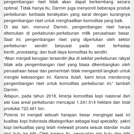
pengembangan riset tidak akan dapat berkembang secara
optimal. Tidak hanya itu, Darmin juga menyoroti beberapa produk
perkebunan berbasis kerakyatan yang sarat dengan kurangnya
pengembangan riset untuk menghasilkan komoditas yang baik.
Di sisi lain, menurut Darmin, pengembangan riset hanya
ditemukan di perkebunan-perkebunan milik perusahaan besar.
Saat ini, pengembangan riset yang diperlukan oleh sektor
perkebunan sendiri berpusat pada riset terhadap
benih,
processing
, dan budi daya komoditas itu sendiri.
“Akan menjadi kerugian tersendiri jika di sekitar perkebunan rakyat
tidak ada pengembangan riset yang biasa dikembangkan oleh
perusahaan besar dan pemerintah tidak mengambil langkah untuk
mengisi kekosongan ini. Karena itulah, kami terus mendorong
pengembangan riset untuk komoditas perkebunan ini,” tambah
Darmin.
Adapun, pada tahun 2018, kinerja komoditas kopi nasional dari
sisi luas areal perkebunan mencapai 1.241.514 hektare dan total
produksi 722.461 ton.
Potensi ini menjadi sebuah harapan besar mengingat saat ini
kualitas kopi Indonesia dikategorikan sebagai kopi
speciality
, yakni
kopi berkualitas yang telah melewati proses sesuai standar mulai
dari hulu ke hilir. Oleh karena itu, penguatan sisi hulu dan hilir