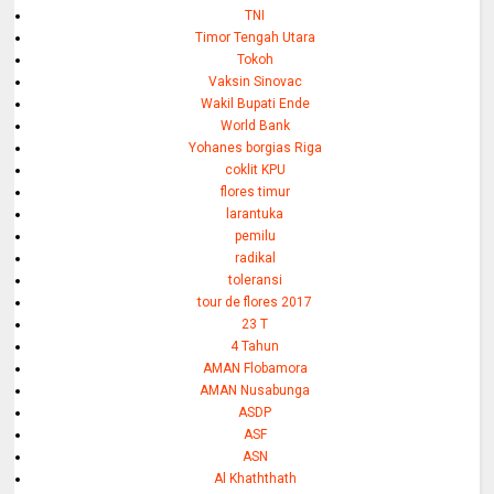
TNI
Timor Tengah Utara
Tokoh
Vaksin Sinovac
Wakil Bupati Ende
World Bank
Yohanes borgias Riga
coklit KPU
flores timur
larantuka
pemilu
radikal
toleransi
tour de flores 2017
23 T
4 Tahun
AMAN Flobamora
AMAN Nusabunga
ASDP
ASF
ASN
Al Khaththath