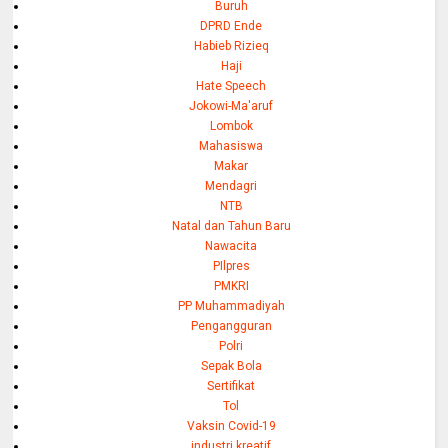
Buruh
DPRD Ende
Habieb Rizieq
Haji
Hate Speech
Jokowi-Ma'aruf
Lombok
Mahasiswa
Makar
Mendagri
NTB
Natal dan Tahun Baru
Nawacita
PIlpres
PMKRI
PP Muhammadiyah
Pengangguran
Polri
Sepak Bola
Sertifikat
Tol
Vaksin Covid-19
industri kreatif