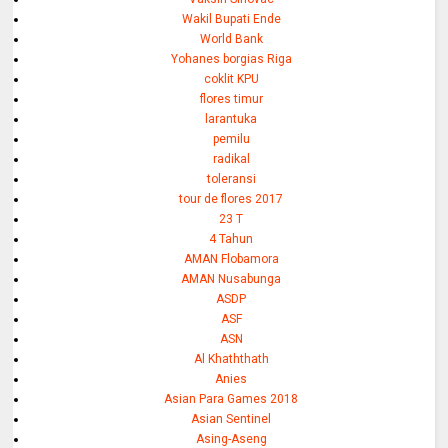
Wakil Bupati Ende
World Bank
Yohanes borgias Riga
coklit KPU
flores timur
larantuka
pemilu
radikal
toleransi
tour de flores 2017
23 T
4 Tahun
AMAN Flobamora
AMAN Nusabunga
ASDP
ASF
ASN
Al Khaththath
Anies
Asian Para Games 2018
Asian Sentinel
Asing-Aseng