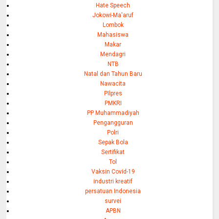
Hate Speech
Jokowi-Ma'aruf
Lombok
Mahasiswa
Makar
Mendagri
NTB
Natal dan Tahun Baru
Nawacita
PIlpres
PMKRI
PP Muhammadiyah
Pengangguran
Polri
Sepak Bola
Sertifikat
Tol
Vaksin Covid-19
industri kreatif
persatuan Indonesia
survei
APBN