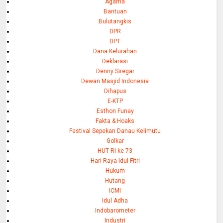
Agama
Bantuan
Bulutangkis
DPR
DPT
Dana Kelurahan
Deklarasi
Denny Siregar
Dewan Masjid Indonesia
Dihapus
E-KTP
Esthon Funay
Fakta & Hoaks
Festival Sepekan Danau Kelimutu
Golkar
HUT RI ke 73
Hari Raya Idul Fitri
Hukum
Hutang
ICMI
Idul Adha
Indobarometer
Industri