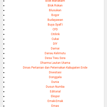
Blok Mahakam
Blok Rokan
Blusukan
Bogor
Budayawan
Buya Syafi'i
CFD
Citilink
Cukai
DIY
Damai
Danau Kelimutu
Desa Tiwu Sora
Dharma Lautan Utama
Dinas Pertanian dan Peternakan Kabupaten Ende
Divestasi
Donggala
Dunia
Dusun Numba
Editorial
Ekspor
Emak-Emak
Emas