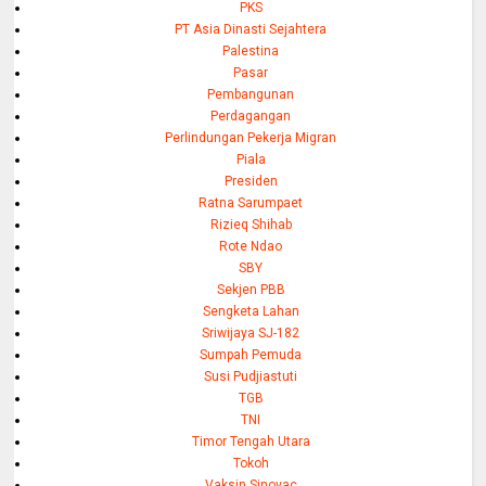
PKS
PT Asia Dinasti Sejahtera
Palestina
Pasar
Pembangunan
Perdagangan
Perlindungan Pekerja Migran
Piala
Presiden
Ratna Sarumpaet
Rizieq Shihab
Rote Ndao
SBY
Sekjen PBB
Sengketa Lahan
Sriwijaya SJ-182
Sumpah Pemuda
Susi Pudjiastuti
TGB
TNI
Timor Tengah Utara
Tokoh
Vaksin Sinovac