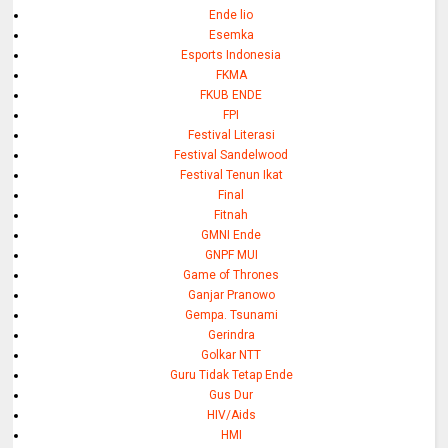
Ende lio
Esemka
Esports Indonesia
FKMA
FKUB ENDE
FPI
Festival Literasi
Festival Sandelwood
Festival Tenun Ikat
Final
Fitnah
GMNI Ende
GNPF MUI
Game of Thrones
Ganjar Pranowo
Gempa. Tsunami
Gerindra
Golkar NTT
Guru Tidak Tetap Ende
Gus Dur
HIV/Aids
HMI