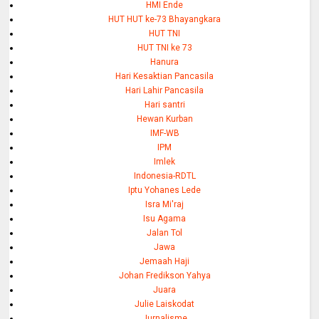
HMI Ende
HUT HUT ke-73 Bhayangkara
HUT TNI
HUT TNI ke 73
Hanura
Hari Kesaktian Pancasila
Hari Lahir Pancasila
Hari santri
Hewan Kurban
IMF-WB
IPM
Imlek
Indonesia-RDTL
Iptu Yohanes Lede
Isra Mi'raj
Isu Agama
Jalan Tol
Jawa
Jemaah Haji
Johan Fredikson Yahya
Juara
Julie Laiskodat
Jurnalisme