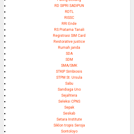
RD SIPRI SADIPUN
RDTL
RISSC
RRI Ende
RS Pratama Tanali
Registrasi SIM Card
Restorative justice
Rumah janda
SDA
SDM
SMA/SMK
STKIP Simbiosis
STPM St. Ursula
Sabu
Sandiaga Uno
Sejahtera
Seleksi CPNS
Sepak
Seskab
Setara Institute
Siklon tropis Seroja
Sontoloyo