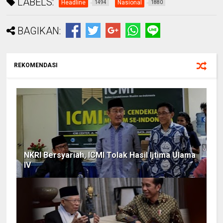
LABELS:
Headline
Nasional
1494
1880
BAGIKAN:
REKOMENDASI
NKRI Bersyariah, ICMI Tolak Hasil Ijtima Ulama
IV