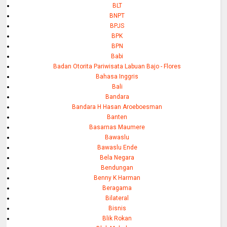
BLT
BNPT
BPJS
BPK
BPN
Babi
Badan Otorita Pariwisata Labuan Bajo - Flores
Bahasa Inggris
Bali
Bandara
Bandara H Hasan Aroeboesman
Banten
Basarnas Maumere
Bawaslu
Bawaslu Ende
Bela Negara
Bendungan
Benny K Harman
Beragama
Bilateral
Bisnis
Blik Rokan