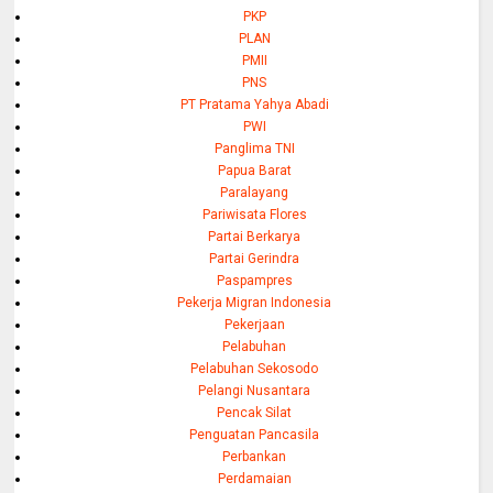
PKP
PLAN
PMII
PNS
PT Pratama Yahya Abadi
PWI
Panglima TNI
Papua Barat
Paralayang
Pariwisata Flores
Partai Berkarya
Partai Gerindra
Paspampres
Pekerja Migran Indonesia
Pekerjaan
Pelabuhan
Pelabuhan Sekosodo
Pelangi Nusantara
Pencak Silat
Penguatan Pancasila
Perbankan
Perdamaian