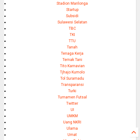
Stadion Marilonga
Startup
Subsidi
Sulawesi Selatan
TBC
TKI
TTU
Tanah
Tenaga Kerja
Ternak Tani
Tito Karnavian
Tjhajo Kumolo
Tol Suramadu
Transparansi
Turki
Turnamen Futsal
Twitter
UI
UMKM
Uang NKRI
Ulama
Umat