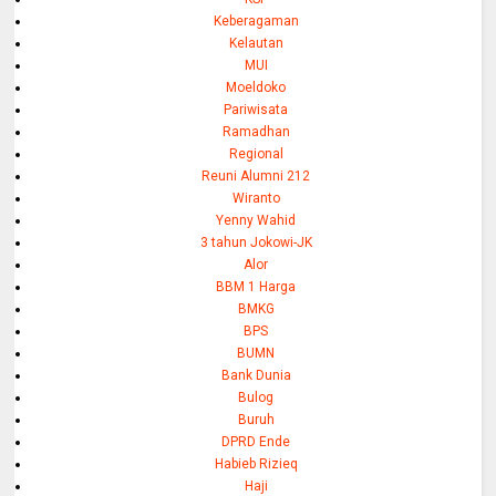
Keberagaman
Kelautan
MUI
Moeldoko
Pariwisata
Ramadhan
Regional
Reuni Alumni 212
Wiranto
Yenny Wahid
3 tahun Jokowi-JK
Alor
BBM 1 Harga
BMKG
BPS
BUMN
Bank Dunia
Bulog
Buruh
DPRD Ende
Habieb Rizieq
Haji