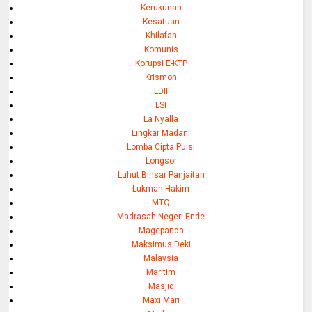
Kerukunan
Kesatuan
Khilafah
Komunis
Korupsi E-KTP
Krismon
LDII
LSI
La Nyalla
Lingkar Madani
Lomba Cipta Puisi
Longsor
Luhut Binsar Panjaitan
Lukman Hakim
MTQ
Madrasah Negeri Ende
Magepanda
Maksimus Deki
Malaysia
Maritim
Masjid
Maxi Mari