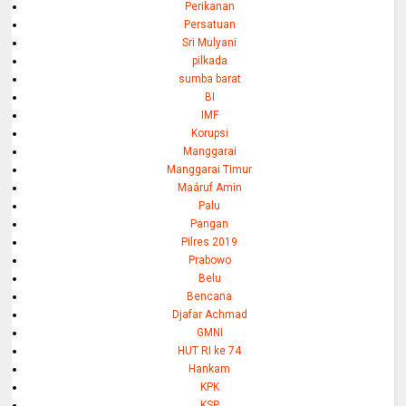
Perikanan
Persatuan
Sri Mulyani
pilkada
sumba barat
BI
IMF
Korupsi
Manggarai
Manggarai Timur
Maáruf Amin
Palu
Pangan
Pilres 2019
Prabowo
Belu
Bencana
Djafar Achmad
GMNI
HUT RI ke 74
Hankam
KPK
KSP