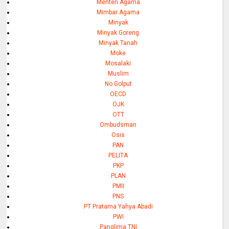
Menteri Agama
Mimbar Agama
Minyak
Minyak Goreng
Minyak Tanah
Moke
Mosalaki
Muslim
No Golput
OECD
OJK
OTT
Ombudsman
Osis
PAN
PELITA
PKP
PLAN
PMII
PNS
PT Pratama Yahya Abadi
PWI
Panglima TNI