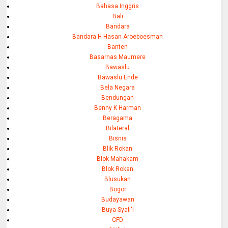
Bahasa Inggris
Bali
Bandara
Bandara H Hasan Aroeboesman
Banten
Basarnas Maumere
Bawaslu
Bawaslu Ende
Bela Negara
Bendungan
Benny K Harman
Beragama
Bilateral
Bisnis
Blik Rokan
Blok Mahakam
Blok Rokan
Blusukan
Bogor
Budayawan
Buya Syafi'i
CFD