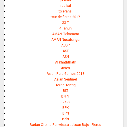
pemilu
radikal
toleransi
tour de flores 2017
23 T
4 Tahun
AMAN Flobamora
AMAN Nusabunga
ASDP
ASF
ASN
Al Khaththath
Anies
Asian Para Games 2018
Asian Sentinel
Asing-Aseng
BLT
BNPT
BPJS
BPK
BPN
Babi
Badan Otorita Pariwisata Labuan Bajo - Flores