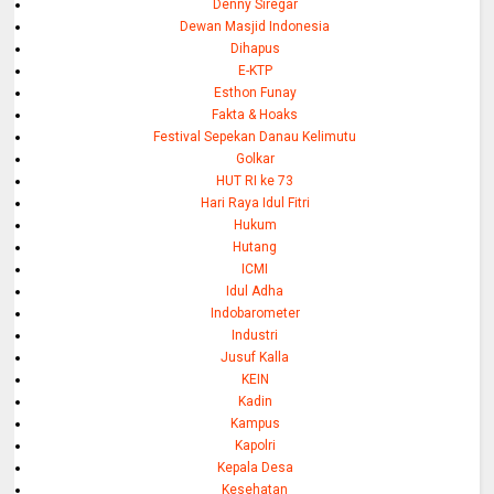
Denny Siregar
Dewan Masjid Indonesia
Dihapus
E-KTP
Esthon Funay
Fakta & Hoaks
Festival Sepekan Danau Kelimutu
Golkar
HUT RI ke 73
Hari Raya Idul Fitri
Hukum
Hutang
ICMI
Idul Adha
Indobarometer
Industri
Jusuf Kalla
KEIN
Kadin
Kampus
Kapolri
Kepala Desa
Kesehatan