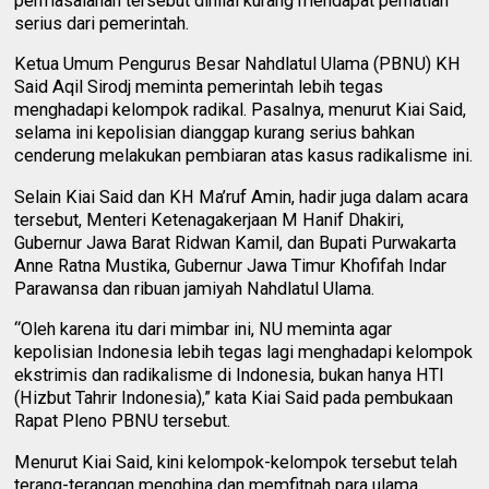
permasalahan tersebut dinilai kurang mendapat perhatian
serius dari pemerintah.
Ketua Umum Pengurus Besar Nahdlatul Ulama (PBNU) KH
Said Aqil Sirodj meminta pemerintah lebih tegas
menghadapi kelompok radikal. Pasalnya, menurut Kiai Said,
selama ini kepolisian dianggap kurang serius bahkan
cenderung melakukan pembiaran atas kasus radikalisme ini.
Selain Kiai Said dan KH Ma’ruf Amin, hadir juga dalam acara
tersebut, Menteri Ketenagakerjaan M Hanif Dhakiri,
Gubernur Jawa Barat Ridwan Kamil, dan Bupati Purwakarta
Anne Ratna Mustika, Gubernur Jawa Timur Khofifah Indar
Parawansa dan ribuan jamiyah Nahdlatul Ulama.
“Oleh karena itu dari mimbar ini, NU meminta agar
kepolisian Indonesia lebih tegas lagi menghadapi kelompok
ekstrimis dan radikalisme di Indonesia, bukan hanya HTI
(Hizbut Tahrir Indonesia),” kata Kiai Said pada pembukaan
Rapat Pleno PBNU tersebut.
Menurut Kiai Said, kini kelompok-kelompok tersebut telah
terang-terangan menghina dan memfitnah para ulama,