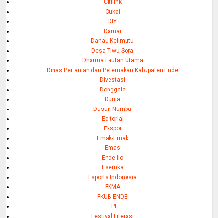
Citilink
Cukai
DIY
Damai
Danau Kelimutu
Desa Tiwu Sora
Dharma Lautan Utama
Dinas Pertanian dan Peternakan Kabupaten Ende
Divestasi
Donggala
Dunia
Dusun Numba
Editorial
Ekspor
Emak-Emak
Emas
Ende lio
Esemka
Esports Indonesia
FKMA
FKUB ENDE
FPI
Festival Literasi