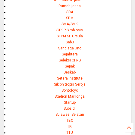
Restorative justice
Rumah janda
SDA
SDM
SMA/SMK
STKIP Simbiosis
STPM St. Ursula
Sabu
Sandiaga Uno
Sejahtera
Seleksi CPNS
Sepak
Seskab
Setara Institute
Siklon tropis Seroja
Sontoloyo
Stadion Marilonga
Startup
Subsidi
Sulawesi Selatan
TBC
TKI
TTU