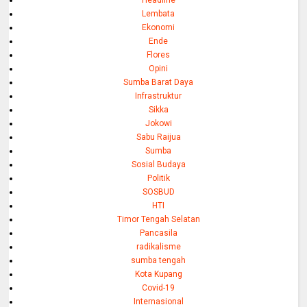
Headline
Lembata
Ekonomi
Ende
Flores
Opini
Sumba Barat Daya
Infrastruktur
Sikka
Jokowi
Sabu Raijua
Sumba
Sosial Budaya
Politik
SOSBUD
HTI
Timor Tengah Selatan
Pancasila
radikalisme
sumba tengah
Kota Kupang
Covid-19
Internasional