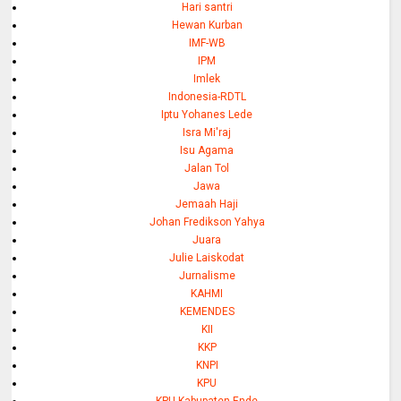
Hari santri
Hewan Kurban
IMF-WB
IPM
Imlek
Indonesia-RDTL
Iptu Yohanes Lede
Isra Mi'raj
Isu Agama
Jalan Tol
Jawa
Jemaah Haji
Johan Fredikson Yahya
Juara
Julie Laiskodat
Jurnalisme
KAHMI
KEMENDES
KII
KKP
KNPI
KPU