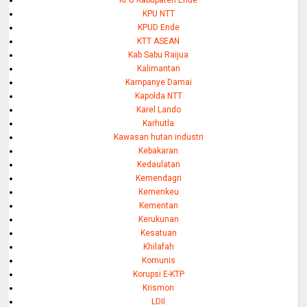
KPU Kabupaten Ende
KPU NTT
KPUD Ende
KTT ASEAN
Kab Sabu Raijua
Kalimantan
Kampanye Damai
Kapolda NTT
Karel Lando
Karhutla
Kawasan hutan industri
Kebakaran
Kedaulatan
Kemendagri
Kemenkeu
Kementan
Kerukunan
Kesatuan
Khilafah
Komunis
Korupsi E-KTP
Krismon
LDII