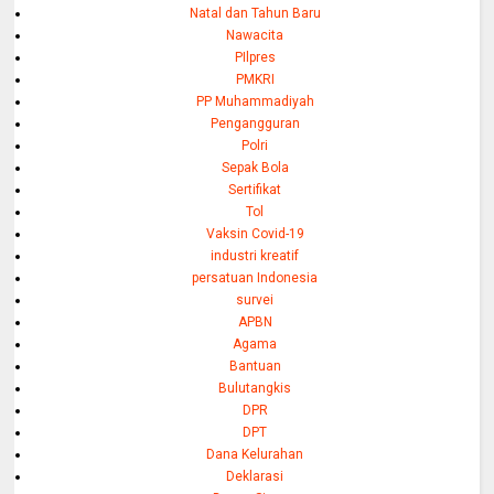
Natal dan Tahun Baru
Nawacita
PIlpres
PMKRI
PP Muhammadiyah
Pengangguran
Polri
Sepak Bola
Sertifikat
Tol
Vaksin Covid-19
industri kreatif
persatuan Indonesia
survei
APBN
Agama
Bantuan
Bulutangkis
DPR
DPT
Dana Kelurahan
Deklarasi