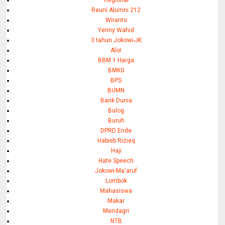
Regional
Reuni Alumni 212
Wiranto
Yenny Wahid
3 tahun Jokowi-JK
Alor
BBM 1 Harga
BMKG
BPS
BUMN
Bank Dunia
Bulog
Buruh
DPRD Ende
Habieb Rizieq
Haji
Hate Speech
Jokowi-Ma'aruf
Lombok
Mahasiswa
Makar
Mendagri
NTB