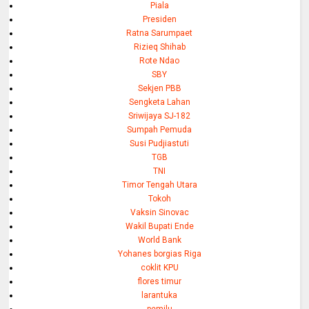
Piala
Presiden
Ratna Sarumpaet
Rizieq Shihab
Rote Ndao
SBY
Sekjen PBB
Sengketa Lahan
Sriwijaya SJ-182
Sumpah Pemuda
Susi Pudjiastuti
TGB
TNI
Timor Tengah Utara
Tokoh
Vaksin Sinovac
Wakil Bupati Ende
World Bank
Yohanes borgias Riga
coklit KPU
flores timur
larantuka