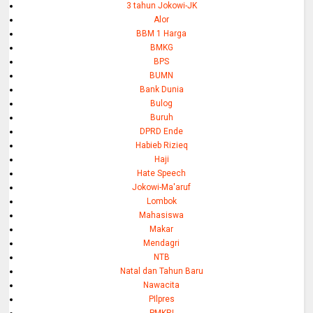
3 tahun Jokowi-JK
Alor
BBM 1 Harga
BMKG
BPS
BUMN
Bank Dunia
Bulog
Buruh
DPRD Ende
Habieb Rizieq
Haji
Hate Speech
Jokowi-Ma'aruf
Lombok
Mahasiswa
Makar
Mendagri
NTB
Natal dan Tahun Baru
Nawacita
PIlpres
PMKRI