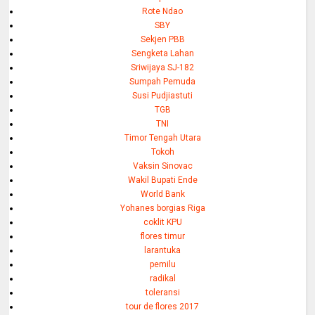
Rote Ndao
SBY
Sekjen PBB
Sengketa Lahan
Sriwijaya SJ-182
Sumpah Pemuda
Susi Pudjiastuti
TGB
TNI
Timor Tengah Utara
Tokoh
Vaksin Sinovac
Wakil Bupati Ende
World Bank
Yohanes borgias Riga
coklit KPU
flores timur
larantuka
pemilu
radikal
toleransi
tour de flores 2017