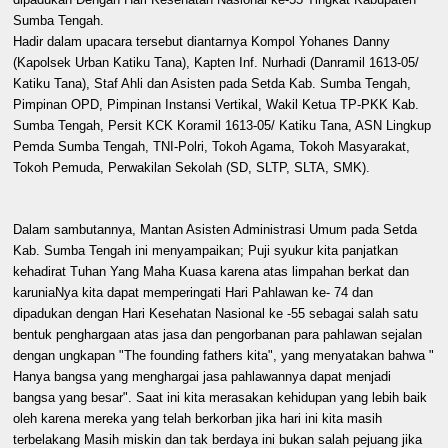
Sumba Tengah.
Hadir dalam upacara tersebut diantarnya Kompol Yohanes Danny
(Kapolsek Urban Katiku Tana), Kapten Inf. Nurhadi (Danramil 1613-05/
Katiku Tana), Staf Ahli dan Asisten pada Setda Kab. Sumba Tengah,
Pimpinan OPD, Pimpinan Instansi Vertikal, Wakil Ketua TP-PKK Kab.
Sumba Tengah, Persit KCK Koramil 1613-05/ Katiku Tana, ASN Lingkup
Pemda Sumba Tengah, TNI-Polri, Tokoh Agama, Tokoh Masyarakat,
Tokoh Pemuda, Perwakilan Sekolah (SD, SLTP, SLTA, SMK).
Dalam sambutannya, Mantan Asisten Administrasi Umum pada Setda
Kab. Sumba Tengah ini menyampaikan; Puji syukur kita panjatkan
kehadirat Tuhan Yang Maha Kuasa karena atas limpahan berkat dan
karuniaNya kita dapat memperingati Hari Pahlawan ke- 74 dan
dipadukan dengan Hari Kesehatan Nasional ke -55 sebagai salah satu
bentuk penghargaan atas jasa dan pengorbanan para pahlawan sejalan
dengan ungkapan "The founding fathers kita", yang menyatakan bahwa "
Hanya bangsa yang menghargai jasa pahlawannya dapat menjadi
bangsa yang besar". Saat ini kita merasakan kehidupan yang lebih baik
oleh karena mereka yang telah berkorban jika hari ini kita masih
terbelakang Masih miskin dan tak berdaya ini bukan salah pejuang jika