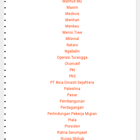
Mahfud MD
Maxim
Medsos
Menhan
Menkeu
Mensi Tiwe
Milenial
Nataru
Ngabalin
Operasi Turangga
Otomotif
PKI
PKS
PT Asia Dinasti Sejahtera
Palestina
Pasar
Pembangunan
Perdagangan
Perlindungan Pekerja Migran
Piala
Presiden
Ratna Sarumpaet
Rizieq Shihab