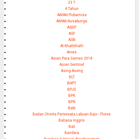
23 T
4 Tahun
AMAN Flobamora
AMAN Nusabunga
ASDP
ASF
ASN
Al Khaththath
Anies
Asian Para Games 2018
Asian Sentinel
Asing-Aseng
BLT
BNPT
BPJS
BPK
BPN
Babi
Badan Otorita Pariwisata Labuan Bajo - Flores
Bahasa Inggris
Bali
Bandara
Bandara H Hasan Aroeboesman