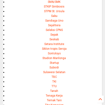
SMA/SMK
STKIP Simbiosis
STPM St. Ursula
Sabu
Sandiaga Uno
Sejahtera
Seleksi CPNS
Sepak
Seskab
Setara Institute
Siklon tropis Seroja
Sontoloyo
Stadion Marilonga
Startup
Subsidi
Sulawesi Selatan
TBC
TKI
TTU
Tanah
Tenaga Kerja
Ternak Tani
Tito Karnavian