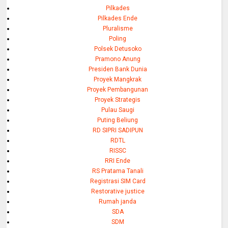
Pilkades
Pilkades Ende
Pluralisme
Poling
Polsek Detusoko
Pramono Anung
Presiden Bank Dunia
Proyek Mangkrak
Proyek Pembangunan
Proyek Strategis
Pulau Saugi
Puting Beliung
RD SIPRI SADIPUN
RDTL
RISSC
RRI Ende
RS Pratama Tanali
Registrasi SIM Card
Restorative justice
Rumah janda
SDA
SDM