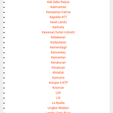
Kab Sabu Raijua
Kalimantan
Kampanye Damai
Kapolda NTT
Karel Lando
Karhutla
Kawasan hutan industri
Kebakaran
Kedaulatan
Kemendagri
Kemenkeu
Kementan
Kerukunan
Kesatuan
Khilafah
Komunis
Korupsi E-KTP
Krismon
LDII
LSI
La Nyalla
Lingkar Madani
Lomba Cipta Puisi