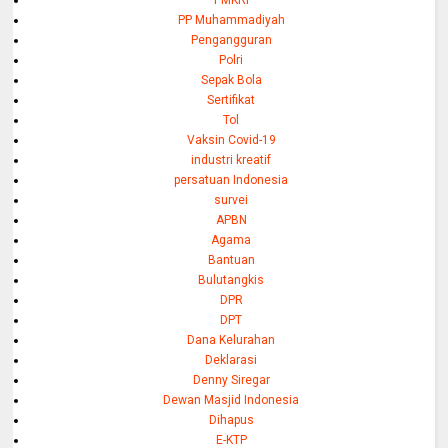
PP Muhammadiyah
Pengangguran
Polri
Sepak Bola
Sertifikat
Tol
Vaksin Covid-19
industri kreatif
persatuan Indonesia
survei
APBN
Agama
Bantuan
Bulutangkis
DPR
DPT
Dana Kelurahan
Deklarasi
Denny Siregar
Dewan Masjid Indonesia
Dihapus
E-KTP