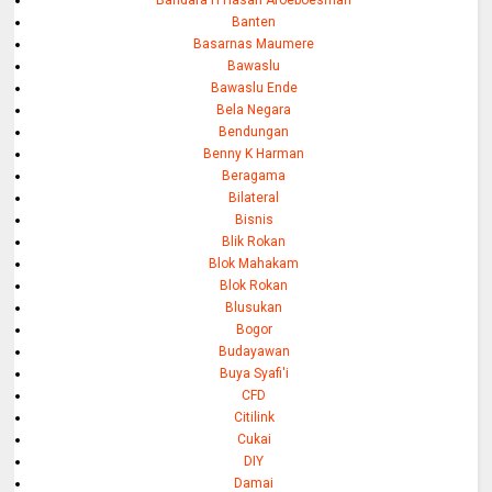
Banten
Basarnas Maumere
Bawaslu
Bawaslu Ende
Bela Negara
Bendungan
Benny K Harman
Beragama
Bilateral
Bisnis
Blik Rokan
Blok Mahakam
Blok Rokan
Blusukan
Bogor
Budayawan
Buya Syafi'i
CFD
Citilink
Cukai
DIY
Damai