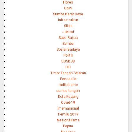
Flores
Opini
Sumba Barat Daya
Infrastruktur
Sikka
Jokowi
Sabu Raijua
Sumba
Sosial Budaya
Politik
SOSBUD
HTI
Timor Tengah Selatan
Pancasila
radikalisme
sumba tengah
Kota Kupang
Covid-19
Internasional
Pemilu 2019
Nasionalisme
Papua
Nagekeo