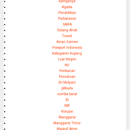
Kampanye
Ngada
Pendidikan
Perbatasan
SARA
Sidang Ahok
Travel
Asian Games
Freeport Indonesia
Kabupaten Kupang
Luar Negeri
NU
Perikanan
Persatuan
Sri Mulyani
pilkada
sumba barat
BI
IMF
Korupsi
Manggarai
Manggarai Timur
Maáruf Amin