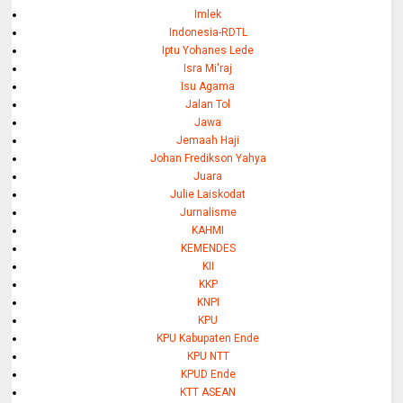
Imlek
Indonesia-RDTL
Iptu Yohanes Lede
Isra Mi'raj
Isu Agama
Jalan Tol
Jawa
Jemaah Haji
Johan Fredikson Yahya
Juara
Julie Laiskodat
Jurnalisme
KAHMI
KEMENDES
KII
KKP
KNPI
KPU
KPU Kabupaten Ende
KPU NTT
KPUD Ende
KTT ASEAN