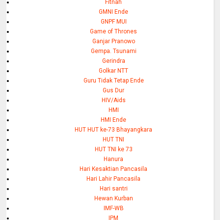
Fitnah
GMNI Ende
GNPF MUI
Game of Thrones
Ganjar Pranowo
Gempa. Tsunami
Gerindra
Golkar NTT
Guru Tidak Tetap Ende
Gus Dur
HIV/Aids
HMI
HMI Ende
HUT HUT ke-73 Bhayangkara
HUT TNI
HUT TNI ke 73
Hanura
Hari Kesaktian Pancasila
Hari Lahir Pancasila
Hari santri
Hewan Kurban
IMF-WB
IPM