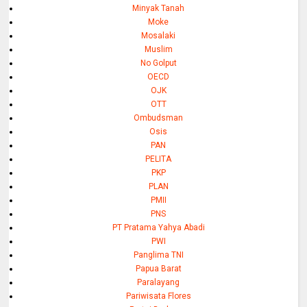
Minyak Tanah
Moke
Mosalaki
Muslim
No Golput
OECD
OJK
OTT
Ombudsman
Osis
PAN
PELITA
PKP
PLAN
PMII
PNS
PT Pratama Yahya Abadi
PWI
Panglima TNI
Papua Barat
Paralayang
Pariwisata Flores