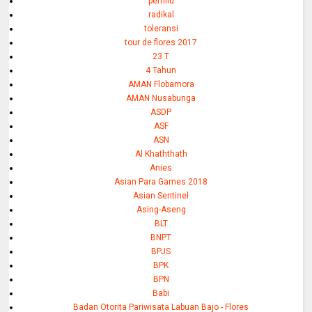
pemilu
radikal
toleransi
tour de flores 2017
23 T
4 Tahun
AMAN Flobamora
AMAN Nusabunga
ASDP
ASF
ASN
Al Khaththath
Anies
Asian Para Games 2018
Asian Sentinel
Asing-Aseng
BLT
BNPT
BPJS
BPK
BPN
Babi
Badan Otorita Pariwisata Labuan Bajo - Flores