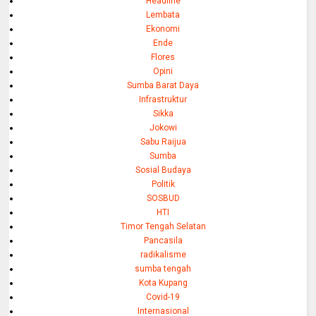
Headline
Lembata
Ekonomi
Ende
Flores
Opini
Sumba Barat Daya
Infrastruktur
Sikka
Jokowi
Sabu Raijua
Sumba
Sosial Budaya
Politik
SOSBUD
HTI
Timor Tengah Selatan
Pancasila
radikalisme
sumba tengah
Kota Kupang
Covid-19
Internasional