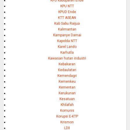
KPU Kabupaten Ende
KPU NTT
KPUD Ende
KTT ASEAN
Kab Sabu Raijua
Kalimantan
Kampanye Damai
Kapolda NTT
Karel Lando
Karhutla
Kawasan hutan industri
Kebakaran
Kedaulatan
Kemendagri
Kemenkeu
Kementan
Kerukunan
Kesatuan
Khilafah
Komunis
Korupsi E-KTP
Krismon
LDII