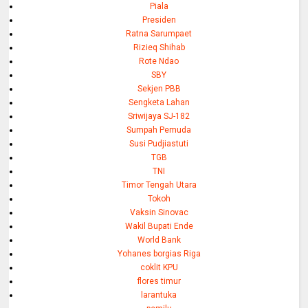
Piala
Presiden
Ratna Sarumpaet
Rizieq Shihab
Rote Ndao
SBY
Sekjen PBB
Sengketa Lahan
Sriwijaya SJ-182
Sumpah Pemuda
Susi Pudjiastuti
TGB
TNI
Timor Tengah Utara
Tokoh
Vaksin Sinovac
Wakil Bupati Ende
World Bank
Yohanes borgias Riga
coklit KPU
flores timur
larantuka