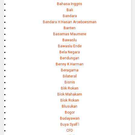
Bahasa Inggris
Bali
Bandara
Bandara H Hasan Aroeboesman
Banten
Basarnas Maumere
Bawaslu
Bawaslu Ende
Bela Negara
Bendungan
Benny K Harman
Beragama
Bilateral
Bisnis
Blik Rokan
Blok Mahakam
Blok Rokan
Blusukan
Bogor
Budayawan
Buya Syafi'i
CFD