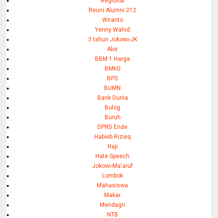
Regional
Reuni Alumni 212
Wiranto
Yenny Wahid
3 tahun Jokowi-JK
Alor
BBM 1 Harga
BMKG
BPS
BUMN
Bank Dunia
Bulog
Buruh
DPRD Ende
Habieb Rizieq
Haji
Hate Speech
Jokowi-Ma'aruf
Lombok
Mahasiswa
Makar
Mendagri
NTB