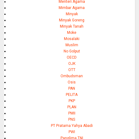
Menteri Agama
Mimbar Agama
Minyak
Minyak Goreng
Minyak Tanah
Moke
Mosalaki
Muslim
No Golput
OECD
OJK
OTT
Ombudsman
Osis
PAN
PELITA
PKP
PLAN
PMII
PNS
PT Pratama Yahya Abadi
PWI
Panglima TNI