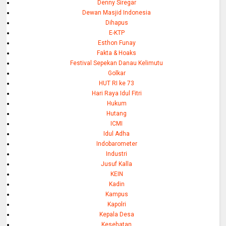
Denny Siregar
Dewan Masjid Indonesia
Dihapus
E-KTP
Esthon Funay
Fakta & Hoaks
Festival Sepekan Danau Kelimutu
Golkar
HUT RI ke 73
Hari Raya Idul Fitri
Hukum
Hutang
ICMI
Idul Adha
Indobarometer
Industri
Jusuf Kalla
KEIN
Kadin
Kampus
Kapolri
Kepala Desa
Kesehatan