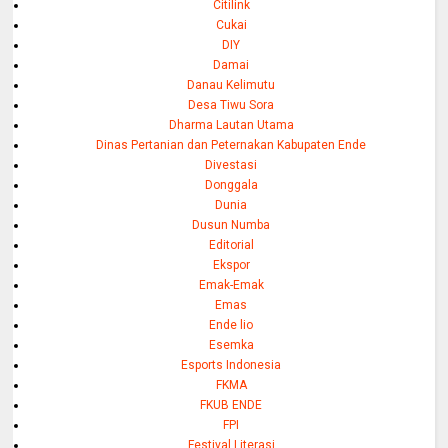
Citilink
Cukai
DIY
Damai
Danau Kelimutu
Desa Tiwu Sora
Dharma Lautan Utama
Dinas Pertanian dan Peternakan Kabupaten Ende
Divestasi
Donggala
Dunia
Dusun Numba
Editorial
Ekspor
Emak-Emak
Emas
Ende lio
Esemka
Esports Indonesia
FKMA
FKUB ENDE
FPI
Festival Literasi