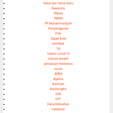
Natal dan Tahun Baru
Nawacita
PIlpres
PMKRI
PP Muhammadiyah
Pengangguran
Polri
Sepak Bola
Sertifikat
Tol
Vaksin Covid-19
industri kreatif
persatuan Indonesia
survei
APBN
Agama
Bantuan
Bulutangkis
DPR
DPT
Dana Kelurahan
Deklarasi