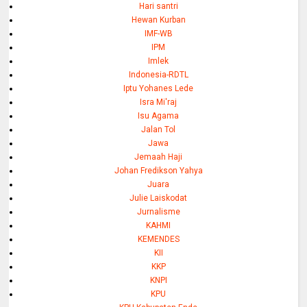
Hari santri
Hewan Kurban
IMF-WB
IPM
Imlek
Indonesia-RDTL
Iptu Yohanes Lede
Isra Mi'raj
Isu Agama
Jalan Tol
Jawa
Jemaah Haji
Johan Fredikson Yahya
Juara
Julie Laiskodat
Jurnalisme
KAHMI
KEMENDES
KII
KKP
KNPI
KPU