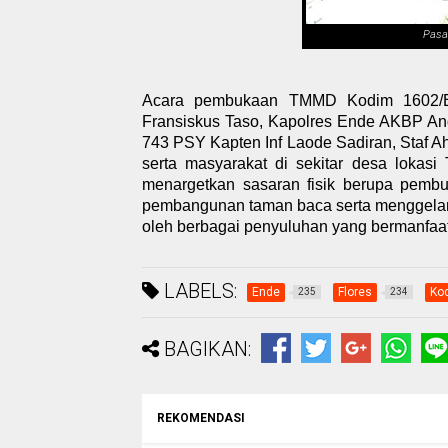
Pasa
Acara pembukaan TMMD Kodim 1602/En
Fransiskus Taso, Kapolres Ende AKBP A
743 PSY Kapten Inf Laode Sadiran, Staf Ah
serta masyarakat di sekitar desa lok
menargetkan sasaran fisik berupa pembu
pembangunan taman baca serta menggelar p
oleh berbagai penyuluhan yang bermanfaa
LABELS:
Ende
Flores
Ko
235
234
BAGIKAN:
REKOMENDASI