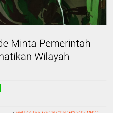
e Minta Pemerintah
hatikan Wilayah
EVALUASI TMMD KE 108 KODIM 1602/ENDE, MEDAN