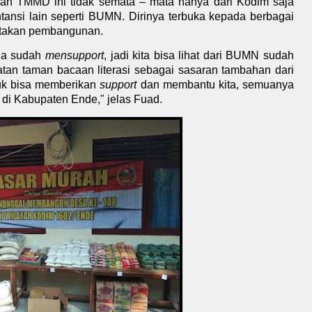
n TMMD ini tidak semata – mata hanya dari Kodim saja
tansi lain seperti BUMN. Dirinya terbuka kepada berbagai
ratakan pembangunan.
juga sudah
mensupport
, jadi kita bisa lihat dari BUMN sudah
atan taman bacaan literasi sebagai sasaran tambahan dari
tuk bisa memberikan
support
dan membantu kita, semuanya
i Kabupaten Ende," jelas Fuad.