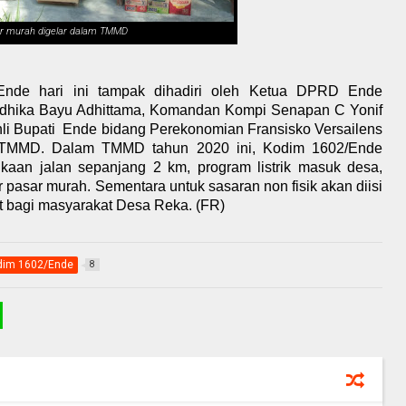
r murah digelar dalam TMMD
de hari ini tampak dihadiri oleh Ketua DPRD Ende
ndhika Bayu Adhittama, Komandan Kompi Senapan C Yonif
li Bupati
Ende bidang Perekonomian Fransisko Versailens
asi TMMD. Dalam TMMD tahun 2020 ini, Kodim 1602/Ende
kaan jalan sepanjang 2 km, program listrik masuk desa,
asar murah. Sementara untuk sasaran non fisik akan diisi
t bagi masyarakat Desa Reka. (FR)
dim 1602/Ende
8