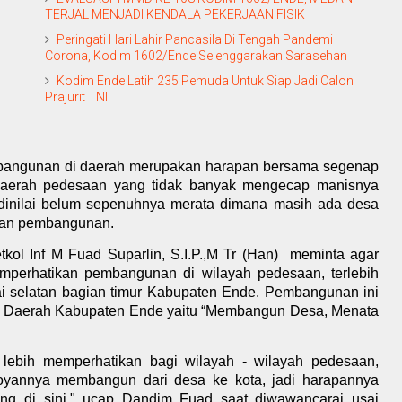
TERJAL MENJADI KENDALA PEKERJAAN FISIK
Peringati Hari Lahir Pancasila Di Tengah Pandemi
Corona, Kodim 1602/Ende Selenggarakan Sarasehan
Kodim Ende Latih 235 Pemuda Untuk Siap Jadi Calon
Prajurit TNI
angunan di daerah merupakan harapan bersama segenap
 daerah pedesaan yang tidak banyak mengecap manisnya
inilai belum sepenuhnya merata dimana masih ada desa
tuhan pembangunan.
kol Inf M Fuad Suparlin, S.I.P.,M Tr (Han)
meminta agar
emperhatikan pembangunan di wilayah pedesaan, terlebih
ntai selatan bagian timur Kabupaten Ende. Pembangunan ini
h Daerah Kabupaten Ende yaitu “Membangun Desa, Menata
lebih memperhatikan bagi wilayah - wilayah pedesaan,
oyannya membangun dari desa ke kota, jadi harapannya
yang di sini," ucap Dandim Fuad saat diwawancarai usai