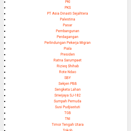
PKI
PKS
PT Asia Dinasti Sejahtera
Palestina
Pasar
Pembangunan
Perdagangan
Perlindungan Pekerja Migran
Piala
Presiden
Ratna Sarumpaet
Rizieq Shihab
Rote Ndao
SBY
Sekjen PBB
Sengketa Lahan
Sriwijaya SJ-182
Sumpah Pemuda
Susi Pudjiastuti
TGB
TNI
Timor Tengah Utara
Tokoh