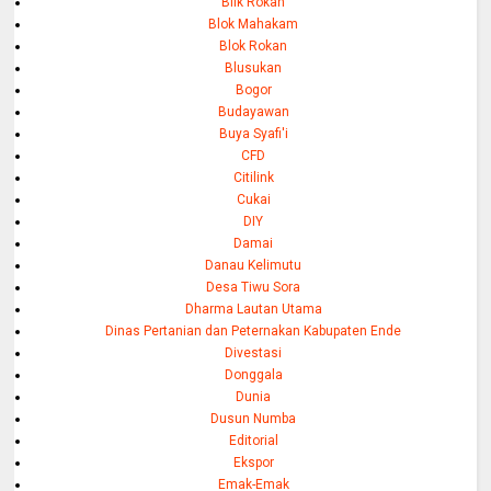
Blik Rokan
Blok Mahakam
Blok Rokan
Blusukan
Bogor
Budayawan
Buya Syafi'i
CFD
Citilink
Cukai
DIY
Damai
Danau Kelimutu
Desa Tiwu Sora
Dharma Lautan Utama
Dinas Pertanian dan Peternakan Kabupaten Ende
Divestasi
Donggala
Dunia
Dusun Numba
Editorial
Ekspor
Emak-Emak