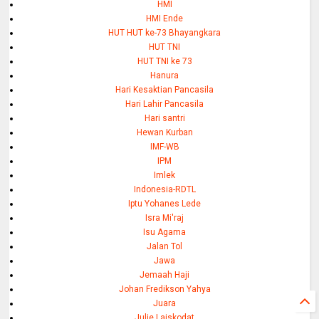
HMI
HMI Ende
HUT HUT ke-73 Bhayangkara
HUT TNI
HUT TNI ke 73
Hanura
Hari Kesaktian Pancasila
Hari Lahir Pancasila
Hari santri
Hewan Kurban
IMF-WB
IPM
Imlek
Indonesia-RDTL
Iptu Yohanes Lede
Isra Mi'raj
Isu Agama
Jalan Tol
Jawa
Jemaah Haji
Johan Fredikson Yahya
Juara
Julie Laiskodat