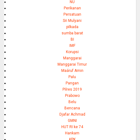
NU
Perikanan
Persatuan
Sri Mulyani
pilkada
sumba barat
BI
IMF
Korupsi
Manggarai
Manggarai Timur
Maáruf Amin
Palu
Pangan
Pilres 2019
Prabowo
Belu
Bencana
Djafar Achmad
GMNI
HUT RI ke 74
Hankam
KPK