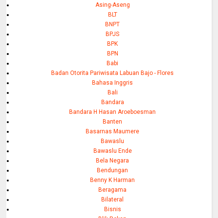
Asing-Aseng
BLT
BNPT
BPJS
BPK
BPN
Babi
Badan Otorita Pariwisata Labuan Bajo - Flores
Bahasa Inggris
Bali
Bandara
Bandara H Hasan Aroeboesman
Banten
Basarnas Maumere
Bawaslu
Bawaslu Ende
Bela Negara
Bendungan
Benny K Harman
Beragama
Bilateral
Bisnis