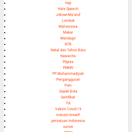
Haji
Hate Speech
Jokowi-Ma'aruf
Lombok
Mahasiswa
Makar
Mendagri
NTB
Natal dan Tahun Baru
Nawacita
PIlpres
PMKRI
PP Muhammadiyah
Pengangguran
Polri
Sepak Bola
Sertifikat
Tol
Vaksin Covid-19
industri kreatif
persatuan Indonesia
survei