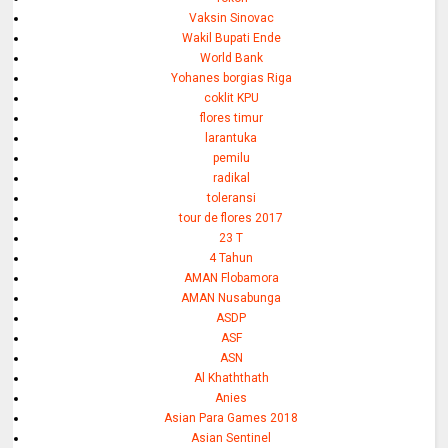
Vaksin Sinovac
Wakil Bupati Ende
World Bank
Yohanes borgias Riga
coklit KPU
flores timur
larantuka
pemilu
radikal
toleransi
tour de flores 2017
23 T
4 Tahun
AMAN Flobamora
AMAN Nusabunga
ASDP
ASF
ASN
Al Khaththath
Anies
Asian Para Games 2018
Asian Sentinel