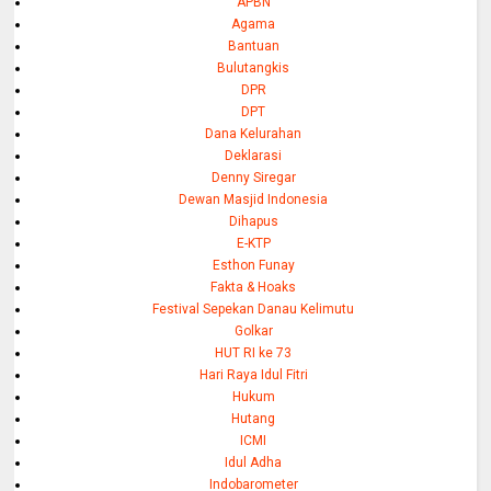
APBN
Agama
Bantuan
Bulutangkis
DPR
DPT
Dana Kelurahan
Deklarasi
Denny Siregar
Dewan Masjid Indonesia
Dihapus
E-KTP
Esthon Funay
Fakta & Hoaks
Festival Sepekan Danau Kelimutu
Golkar
HUT RI ke 73
Hari Raya Idul Fitri
Hukum
Hutang
ICMI
Idul Adha
Indobarometer