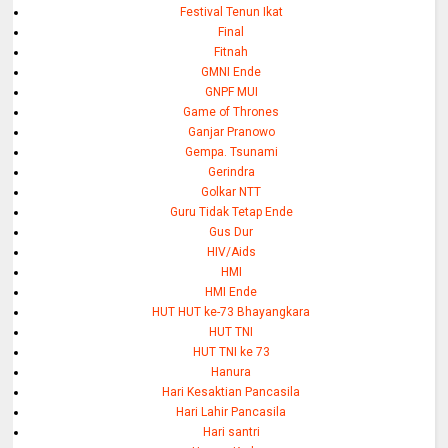
Festival Tenun Ikat
Final
Fitnah
GMNI Ende
GNPF MUI
Game of Thrones
Ganjar Pranowo
Gempa. Tsunami
Gerindra
Golkar NTT
Guru Tidak Tetap Ende
Gus Dur
HIV/Aids
HMI
HMI Ende
HUT HUT ke-73 Bhayangkara
HUT TNI
HUT TNI ke 73
Hanura
Hari Kesaktian Pancasila
Hari Lahir Pancasila
Hari santri