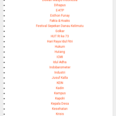
Dihapus
E-KTP
Esthon Funay
Fakta & Hoaks
Festival Sepekan Danau Kelimutu
Golkar
HUT RI ke 73
Hari Raya Idul Fitri
Hukum
Hutang
ICMI
Idul Adha
Indobarometer
Industri
Jusuf Kalla
KEIN
Kadin
Kampus
Kapolri
Kepala Desa
Kesehatan
Krisis