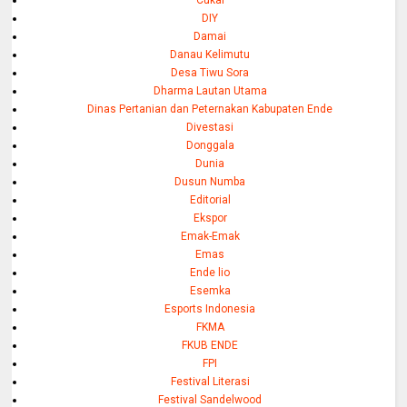
DIY
Damai
Danau Kelimutu
Desa Tiwu Sora
Dharma Lautan Utama
Dinas Pertanian dan Peternakan Kabupaten Ende
Divestasi
Donggala
Dunia
Dusun Numba
Editorial
Ekspor
Emak-Emak
Emas
Ende lio
Esemka
Esports Indonesia
FKMA
FKUB ENDE
FPI
Festival Literasi
Festival Sandelwood