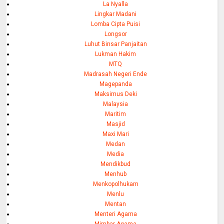
La Nyalla
Lingkar Madani
Lomba Cipta Puisi
Longsor
Luhut Binsar Panjaitan
Lukman Hakim
MTQ
Madrasah Negeri Ende
Magepanda
Maksimus Deki
Malaysia
Maritim
Masjid
Maxi Mari
Medan
Media
Mendikbud
Menhub
Menkopolhukam
Menlu
Mentan
Menteri Agama
Mimbar Agama