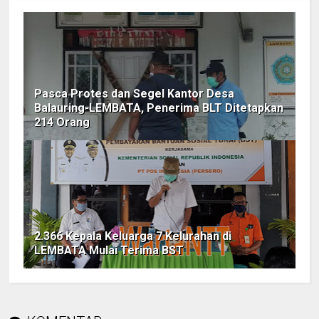
Pasca Protes dan Segel Kantor Desa
Balauring-LEMBATA, Penerima BLT Ditetapkan
214 Orang
2.366 Kepala Keluarga 7 Kelurahan di
LEMBATA Mulai Terima BST