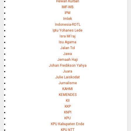
Hewan Kurban
IMF-WB
IPM
Imlek
Indonesia-RDTL
Iptu Yohanes Lede
Isra Mi'raj
Isu Agama
Jalan Tol
Jawa
Jemaah Haji
Johan Fredikson Yahya
Juara
Julie Laiskodat
Jurnalisme
KAHMI
KEMENDES
KII
KKP
KNPI
KPU
KPU Kabupaten Ende
KPU NTT