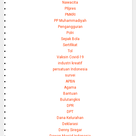
Nawacita
PIlpres
PMKRI
PP Muhammadiyah
Pengangguran
Polri
Sepak Bola
Sertifikat
Tol
Vaksin Covid-19
industri kreatif
persatuan Indonesia
survei
APBN
Agama
Bantuan
Bulutangkis
DPR
DPT
Dana Kelurahan
Deklarasi
Denny Siregar
Dewan Masjid Indonesia