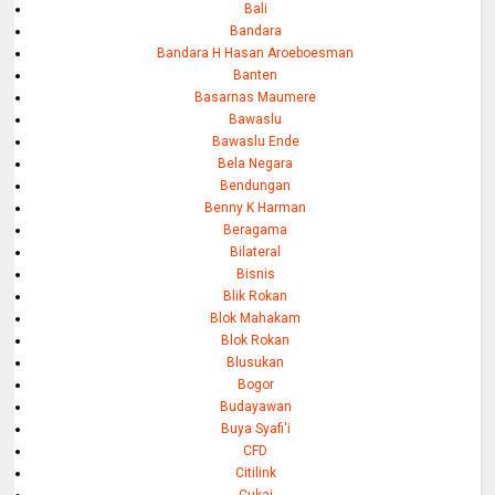
Bali
Bandara
Bandara H Hasan Aroeboesman
Banten
Basarnas Maumere
Bawaslu
Bawaslu Ende
Bela Negara
Bendungan
Benny K Harman
Beragama
Bilateral
Bisnis
Blik Rokan
Blok Mahakam
Blok Rokan
Blusukan
Bogor
Budayawan
Buya Syafi'i
CFD
Citilink
Cukai