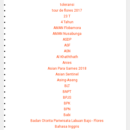
toleransi
tour de flores 2017
23 T
4 Tahun
AMAN Flobamora
AMAN Nusabunga
ASDP
ASF
ASN
Al Khaththath
Anies
Asian Para Games 2018
Asian Sentinel
Asing-Aseng
BLT
BNPT
BPJS
BPK
BPN
Babi
Badan Otorita Pariwisata Labuan Bajo - Flores
Bahasa Inggris