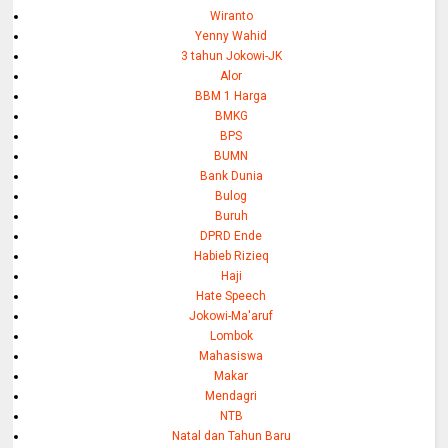
Wiranto
Yenny Wahid
3 tahun Jokowi-JK
Alor
BBM 1 Harga
BMKG
BPS
BUMN
Bank Dunia
Bulog
Buruh
DPRD Ende
Habieb Rizieq
Haji
Hate Speech
Jokowi-Ma'aruf
Lombok
Mahasiswa
Makar
Mendagri
NTB
Natal dan Tahun Baru