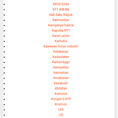
KPUD Ende
KTT ASEAN
Kab Sabu Raijua
Kalimantan
Kampanye Damai
Kapolda NTT
Karel Lando
Karhutla
Kawasan hutan industri
Kebakaran
Kedaulatan
Kemendagri
Kemenkeu
Kementan
Kerukunan
Kesatuan
Khilafah
Komunis
Korupsi E-KTP
Krismon
LDII
LSI