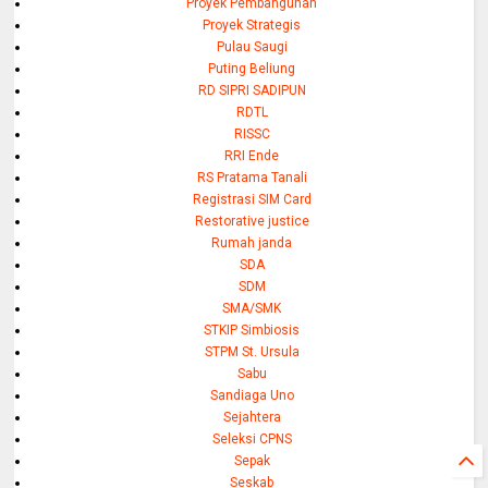
Proyek Pembangunan
Proyek Strategis
Pulau Saugi
Puting Beliung
RD SIPRI SADIPUN
RDTL
RISSC
RRI Ende
RS Pratama Tanali
Registrasi SIM Card
Restorative justice
Rumah janda
SDA
SDM
SMA/SMK
STKIP Simbiosis
STPM St. Ursula
Sabu
Sandiaga Uno
Sejahtera
Seleksi CPNS
Sepak
Seskab