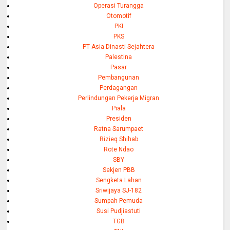
Operasi Turangga
Otomotif
PKI
PKS
PT Asia Dinasti Sejahtera
Palestina
Pasar
Pembangunan
Perdagangan
Perlindungan Pekerja Migran
Piala
Presiden
Ratna Sarumpaet
Rizieq Shihab
Rote Ndao
SBY
Sekjen PBB
Sengketa Lahan
Sriwijaya SJ-182
Sumpah Pemuda
Susi Pudjiastuti
TGB