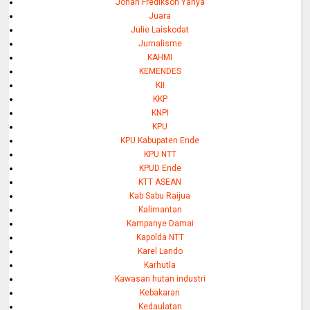
Johan Fredikson Yahya
Juara
Julie Laiskodat
Jurnalisme
KAHMI
KEMENDES
KII
KKP
KNPI
KPU
KPU Kabupaten Ende
KPU NTT
KPUD Ende
KTT ASEAN
Kab Sabu Raijua
Kalimantan
Kampanye Damai
Kapolda NTT
Karel Lando
Karhutla
Kawasan hutan industri
Kebakaran
Kedaulatan