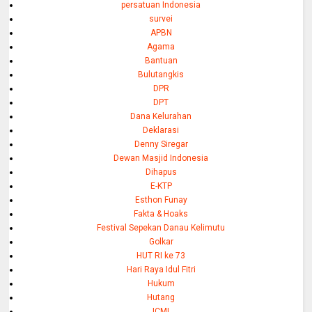
persatuan Indonesia
survei
APBN
Agama
Bantuan
Bulutangkis
DPR
DPT
Dana Kelurahan
Deklarasi
Denny Siregar
Dewan Masjid Indonesia
Dihapus
E-KTP
Esthon Funay
Fakta & Hoaks
Festival Sepekan Danau Kelimutu
Golkar
HUT RI ke 73
Hari Raya Idul Fitri
Hukum
Hutang
ICMI