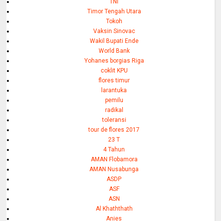
TNI
Timor Tengah Utara
Tokoh
Vaksin Sinovac
Wakil Bupati Ende
World Bank
Yohanes borgias Riga
coklit KPU
flores timur
larantuka
pemilu
radikal
toleransi
tour de flores 2017
23 T
4 Tahun
AMAN Flobamora
AMAN Nusabunga
ASDP
ASF
ASN
Al Khaththath
Anies