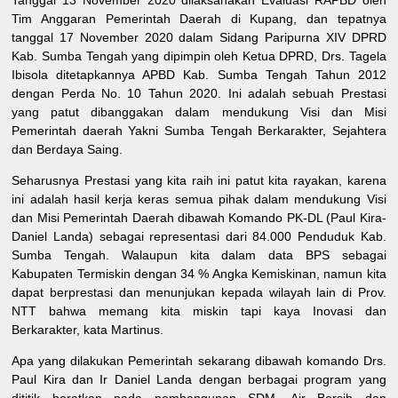
Tanggal 13 November 2020 dilaksanakan Evaluasi RAPBD oleh
Tim Anggaran Pemerintah Daerah di Kupang, dan tepatnya
tanggal 17 November 2020 dalam Sidang Paripurna XIV DPRD
Kab. Sumba Tengah yang dipimpin oleh Ketua DPRD, Drs. Tagela
Ibisola ditetapkannya APBD Kab. Sumba Tengah Tahun 2012
dengan Perda No. 10 Tahun 2020. Ini adalah sebuah Prestasi
yang patut dibanggakan dalam mendukung Visi dan Misi
Pemerintah daerah Yakni Sumba Tengah Berkarakter, Sejahtera
dan Berdaya Saing.
Seharusnya Prestasi yang kita raih ini patut kita rayakan, karena
ini adalah hasil kerja keras semua pihak dalam mendukung Visi
dan Misi Pemerintah Daerah dibawah Komando PK-DL (Paul Kira-
Daniel Landa) sebagai representasi dari 84.000 Penduduk Kab.
Sumba Tengah. Walaupun kita dalam data BPS sebagai
Kabupaten Termiskin dengan 34 % Angka Kemiskinan, namun kita
dapat berprestasi dan menunjukan kepada wilayah lain di Prov.
NTT bahwa memang kita miskin tapi kaya Inovasi dan
Berkarakter, kata Martinus.
Apa yang dilakukan Pemerintah sekarang dibawah komando Drs.
Paul Kira dan Ir Daniel Landa dengan berbagai program yang