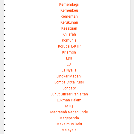
Kemendagri
Kemenkeu
Kementan
Kerukunan
Kesatuan
Khilafah
Komunis
Korupsi E-KTP
Krismon
LDII
LSI
La Nyalla
Lingkar Madani
Lomba Cipta Puisi
Longsor
Luhut Binsar Panjaitan
Lukman Hakim
MTQ
Madrasah Negeri Ende
Magepanda
Maksimus Deki
Malaysia