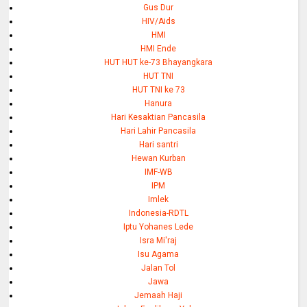
Gus Dur
HIV/Aids
HMI
HMI Ende
HUT HUT ke-73 Bhayangkara
HUT TNI
HUT TNI ke 73
Hanura
Hari Kesaktian Pancasila
Hari Lahir Pancasila
Hari santri
Hewan Kurban
IMF-WB
IPM
Imlek
Indonesia-RDTL
Iptu Yohanes Lede
Isra Mi'raj
Isu Agama
Jalan Tol
Jawa
Jemaah Haji