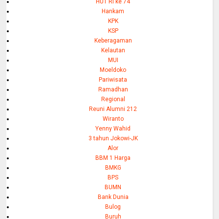
HUT RI ke 74
Hankam
KPK
KSP
Keberagaman
Kelautan
MUI
Moeldoko
Pariwisata
Ramadhan
Regional
Reuni Alumni 212
Wiranto
Yenny Wahid
3 tahun Jokowi-JK
Alor
BBM 1 Harga
BMKG
BPS
BUMN
Bank Dunia
Bulog
Buruh