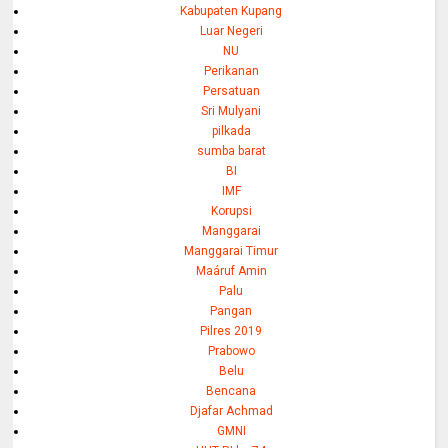
Kabupaten Kupang
Luar Negeri
NU
Perikanan
Persatuan
Sri Mulyani
pilkada
sumba barat
BI
IMF
Korupsi
Manggarai
Manggarai Timur
Maáruf Amin
Palu
Pangan
Pilres 2019
Prabowo
Belu
Bencana
Djafar Achmad
GMNI