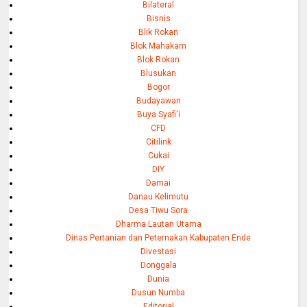
Bilateral
Bisnis
Blik Rokan
Blok Mahakam
Blok Rokan
Blusukan
Bogor
Budayawan
Buya Syafi'i
CFD
Citilink
Cukai
DIY
Damai
Danau Kelimutu
Desa Tiwu Sora
Dharma Lautan Utama
Dinas Pertanian dan Peternakan Kabupaten Ende
Divestasi
Donggala
Dunia
Dusun Numba
Editorial