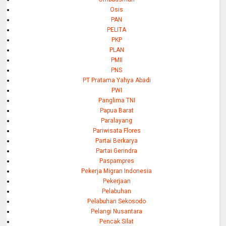
Osis
PAN
PELITA
PKP
PLAN
PMII
PNS
PT Pratama Yahya Abadi
PWI
Panglima TNI
Papua Barat
Paralayang
Pariwisata Flores
Partai Berkarya
Partai Gerindra
Paspampres
Pekerja Migran Indonesia
Pekerjaan
Pelabuhan
Pelabuhan Sekosodo
Pelangi Nusantara
Pencak Silat