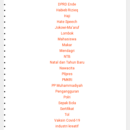
DPRD Ende
Habieb Rizieq
Haji
Hate Speech
Jokowi-Ma'aruf
Lombok
Mahasiswa
Makar
Mendagri
NTB
Natal dan Tahun Baru
Nawacita
PIlpres
PMKRI
PP Muhammadiyah
Pengangguran
Polri
Sepak Bola
Sertifikat
Tol
Vaksin Covid-19
industri kreatif