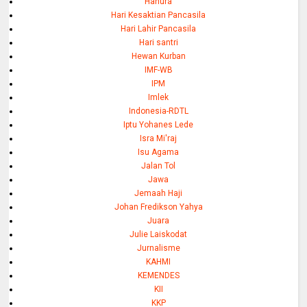
Hanura
Hari Kesaktian Pancasila
Hari Lahir Pancasila
Hari santri
Hewan Kurban
IMF-WB
IPM
Imlek
Indonesia-RDTL
Iptu Yohanes Lede
Isra Mi'raj
Isu Agama
Jalan Tol
Jawa
Jemaah Haji
Johan Fredikson Yahya
Juara
Julie Laiskodat
Jurnalisme
KAHMI
KEMENDES
KII
KKP