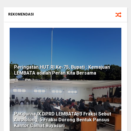
REKOMENDASI
Peringatan HUT RI Ke-75, Bupati : Kemajuan
LEMBATA adalah Peran Kita Bersama
Paripurna IX DPRD LEMBATA, 3 Fraksi Sebut
Awololong, 5 Fraksi Dorong Bentuk Pansus
Kantor Camat Buyasuri