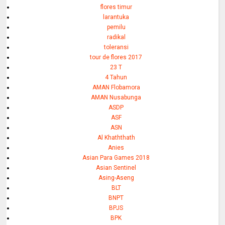
flores timur
larantuka
pemilu
radikal
toleransi
tour de flores 2017
23 T
4 Tahun
AMAN Flobamora
AMAN Nusabunga
ASDP
ASF
ASN
Al Khaththath
Anies
Asian Para Games 2018
Asian Sentinel
Asing-Aseng
BLT
BNPT
BPJS
BPK