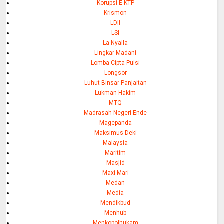
Korupsi E-KTP
Krismon
LDII
LSI
La Nyalla
Lingkar Madani
Lomba Cipta Puisi
Longsor
Luhut Binsar Panjaitan
Lukman Hakim
MTQ
Madrasah Negeri Ende
Magepanda
Maksimus Deki
Malaysia
Maritim
Masjid
Maxi Mari
Medan
Media
Mendikbud
Menhub
Menkopolhukam