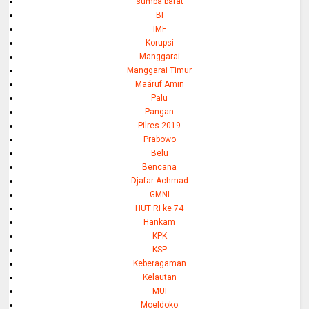
sumba barat
BI
IMF
Korupsi
Manggarai
Manggarai Timur
Maáruf Amin
Palu
Pangan
Pilres 2019
Prabowo
Belu
Bencana
Djafar Achmad
GMNI
HUT RI ke 74
Hankam
KPK
KSP
Keberagaman
Kelautan
MUI
Moeldoko