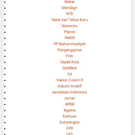
Makar
Mendagri
NTB
Natal dan Tahun Baru
Nawacita
PIlpres
PMKRI
PP Muhammadiyah
Pengangguran
Polri
Sepak Bola
Sertifikat
Tol
Vaksin Covid-19
industri kreatif
persatuan Indonesia
survei
APBN
Agama
Bantuan
Bulutangkis
DPR
DPT