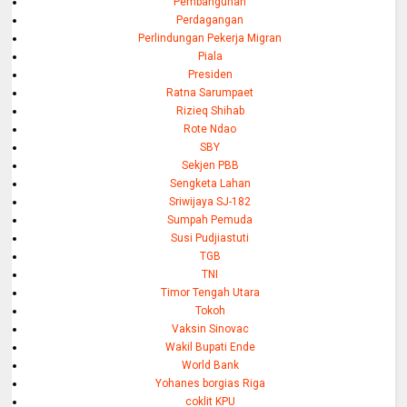
Pembangunan
Perdagangan
Perlindungan Pekerja Migran
Piala
Presiden
Ratna Sarumpaet
Rizieq Shihab
Rote Ndao
SBY
Sekjen PBB
Sengketa Lahan
Sriwijaya SJ-182
Sumpah Pemuda
Susi Pudjiastuti
TGB
TNI
Timor Tengah Utara
Tokoh
Vaksin Sinovac
Wakil Bupati Ende
World Bank
Yohanes borgias Riga
coklit KPU