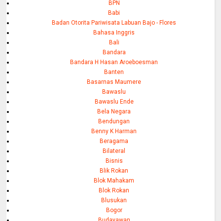
BPN
Babi
Badan Otorita Pariwisata Labuan Bajo - Flores
Bahasa Inggris
Bali
Bandara
Bandara H Hasan Aroeboesman
Banten
Basarnas Maumere
Bawaslu
Bawaslu Ende
Bela Negara
Bendungan
Benny K Harman
Beragama
Bilateral
Bisnis
Blik Rokan
Blok Mahakam
Blok Rokan
Blusukan
Bogor
Budayawan