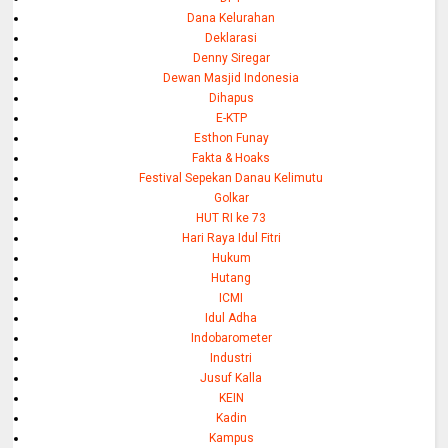
Dana Kelurahan
Deklarasi
Denny Siregar
Dewan Masjid Indonesia
Dihapus
E-KTP
Esthon Funay
Fakta & Hoaks
Festival Sepekan Danau Kelimutu
Golkar
HUT RI ke 73
Hari Raya Idul Fitri
Hukum
Hutang
ICMI
Idul Adha
Indobarometer
Industri
Jusuf Kalla
KEIN
Kadin
Kampus