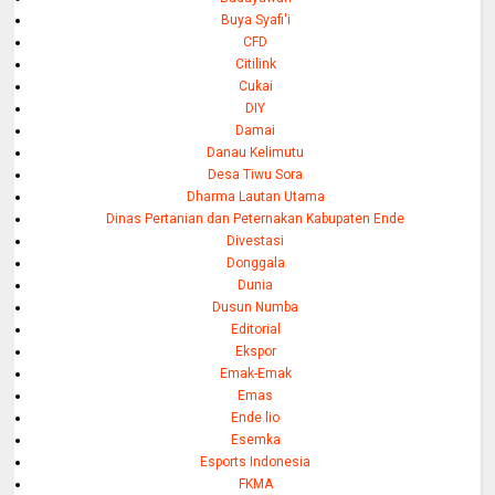
Buya Syafi'i
CFD
Citilink
Cukai
DIY
Damai
Danau Kelimutu
Desa Tiwu Sora
Dharma Lautan Utama
Dinas Pertanian dan Peternakan Kabupaten Ende
Divestasi
Donggala
Dunia
Dusun Numba
Editorial
Ekspor
Emak-Emak
Emas
Ende lio
Esemka
Esports Indonesia
FKMA