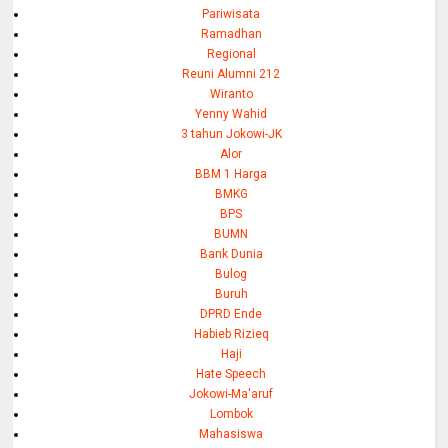
Pariwisata
Ramadhan
Regional
Reuni Alumni 212
Wiranto
Yenny Wahid
3 tahun Jokowi-JK
Alor
BBM 1 Harga
BMKG
BPS
BUMN
Bank Dunia
Bulog
Buruh
DPRD Ende
Habieb Rizieq
Haji
Hate Speech
Jokowi-Ma'aruf
Lombok
Mahasiswa