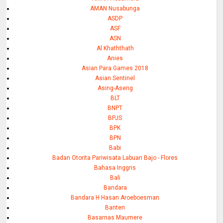
AMAN Nusabunga
ASDP
ASF
ASN
Al Khaththath
Anies
Asian Para Games 2018
Asian Sentinel
Asing-Aseng
BLT
BNPT
BPJS
BPK
BPN
Babi
Badan Otorita Pariwisata Labuan Bajo - Flores
Bahasa Inggris
Bali
Bandara
Bandara H Hasan Aroeboesman
Banten
Basarnas Maumere