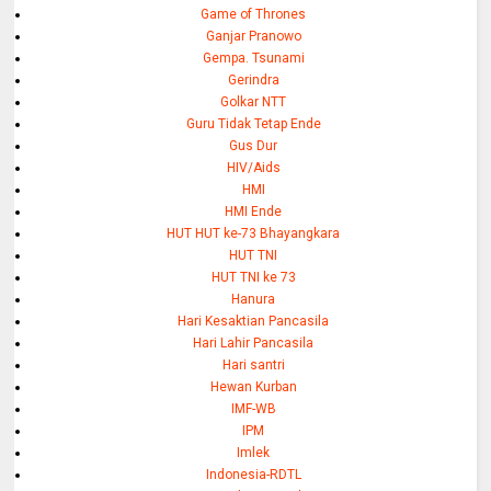
Game of Thrones
Ganjar Pranowo
Gempa. Tsunami
Gerindra
Golkar NTT
Guru Tidak Tetap Ende
Gus Dur
HIV/Aids
HMI
HMI Ende
HUT HUT ke-73 Bhayangkara
HUT TNI
HUT TNI ke 73
Hanura
Hari Kesaktian Pancasila
Hari Lahir Pancasila
Hari santri
Hewan Kurban
IMF-WB
IPM
Imlek
Indonesia-RDTL