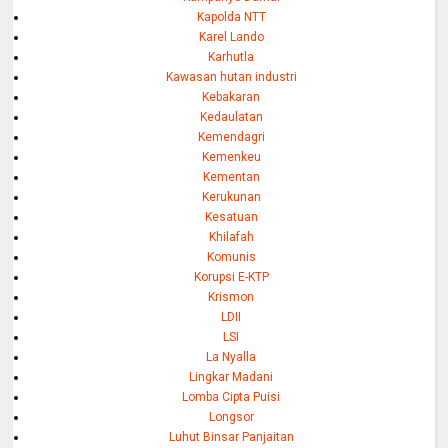
Kapolda NTT
Karel Lando
Karhutla
Kawasan hutan industri
Kebakaran
Kedaulatan
Kemendagri
Kemenkeu
Kementan
Kerukunan
Kesatuan
Khilafah
Komunis
Korupsi E-KTP
Krismon
LDII
LSI
La Nyalla
Lingkar Madani
Lomba Cipta Puisi
Longsor
Luhut Binsar Panjaitan