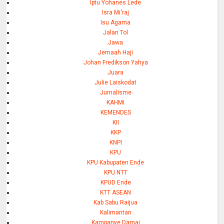
Iptu Yohanes Lede
Isra Mi'raj
Isu Agama
Jalan Tol
Jawa
Jemaah Haji
Johan Fredikson Yahya
Juara
Julie Laiskodat
Jurnalisme
KAHMI
KEMENDES
KII
KKP
KNPI
KPU
KPU Kabupaten Ende
KPU NTT
KPUD Ende
KTT ASEAN
Kab Sabu Raijua
Kalimantan
Kampanye Damai