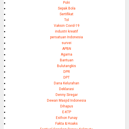
Polri
Sepak Bola
Sertifikat
Tol
Vaksin Covid-19
industri kreatif
persatuan Indonesia
survei
APBN
Agama
Bantuan
Bulutangkis
DPR
DPT
Dana Kelurahan
Deklarasi
Denny Siregar
Dewan Masjid Indonesia
Dihapus
E-KTP
Esthon Funay
Fakta & Hoaks