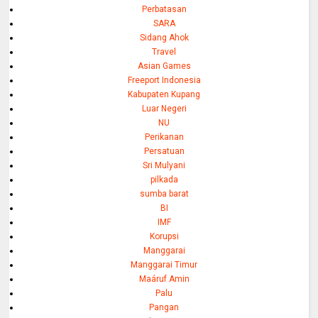
Perbatasan
SARA
Sidang Ahok
Travel
Asian Games
Freeport Indonesia
Kabupaten Kupang
Luar Negeri
NU
Perikanan
Persatuan
Sri Mulyani
pilkada
sumba barat
BI
IMF
Korupsi
Manggarai
Manggarai Timur
Maáruf Amin
Palu
Pangan