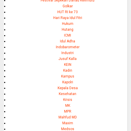
Festival Sepekan Danau Kelimutu
Golkar
HUT RI ke 73
Hari Raya Idul Fitri
Hukum
Hutang
ICMI
Idul Adha
Indobarometer
Industri
Jusuf Kalla
KEIN
Kadin
Kampus
Kapolri
Kepala Desa
Kesehatan
Krisis
MK
MPR
Mahfud MD
Maxim
Medsos