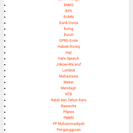
BMKG
BPS
BUMN
Bank Dunia
Bulog
Buruh
DPRD Ende
Habieb Rizieq
Haji
Hate Speech
Jokowi-Ma'aruf
Lombok
Mahasiswa
Makar
Mendagri
NTB
Natal dan Tahun Baru
Nawacita
PIlpres
PMKRI
PP Muhammadiyah
Pengangguran