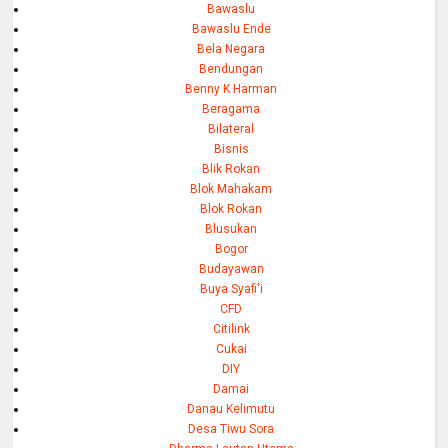
Bawaslu
Bawaslu Ende
Bela Negara
Bendungan
Benny K Harman
Beragama
Bilateral
Bisnis
Blik Rokan
Blok Mahakam
Blok Rokan
Blusukan
Bogor
Budayawan
Buya Syafi'i
CFD
Citilink
Cukai
DIY
Damai
Danau Kelimutu
Desa Tiwu Sora