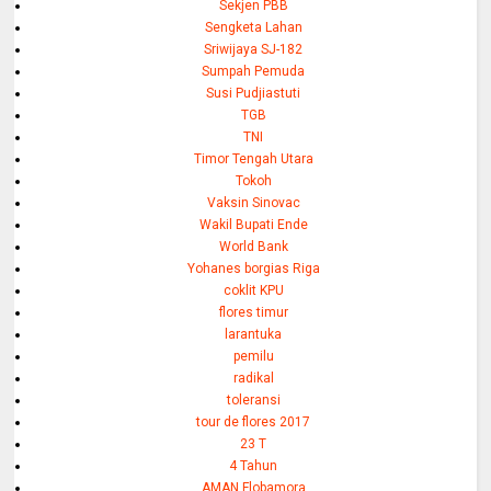
Sekjen PBB
Sengketa Lahan
Sriwijaya SJ-182
Sumpah Pemuda
Susi Pudjiastuti
TGB
TNI
Timor Tengah Utara
Tokoh
Vaksin Sinovac
Wakil Bupati Ende
World Bank
Yohanes borgias Riga
coklit KPU
flores timur
larantuka
pemilu
radikal
toleransi
tour de flores 2017
23 T
4 Tahun
AMAN Flobamora