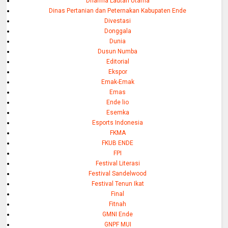
Dharma Lautan Utama
Dinas Pertanian dan Peternakan Kabupaten Ende
Divestasi
Donggala
Dunia
Dusun Numba
Editorial
Ekspor
Emak-Emak
Emas
Ende lio
Esemka
Esports Indonesia
FKMA
FKUB ENDE
FPI
Festival Literasi
Festival Sandelwood
Festival Tenun Ikat
Final
Fitnah
GMNI Ende
GNPF MUI