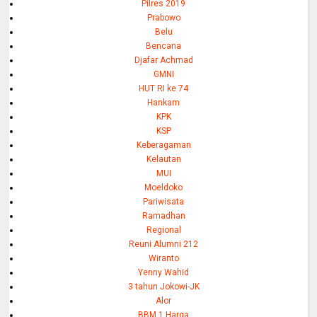
Pilres 2019
Prabowo
Belu
Bencana
Djafar Achmad
GMNI
HUT RI ke 74
Hankam
KPK
KSP
Keberagaman
Kelautan
MUI
Moeldoko
Pariwisata
Ramadhan
Regional
Reuni Alumni 212
Wiranto
Yenny Wahid
3 tahun Jokowi-JK
Alor
BBM 1 Harga