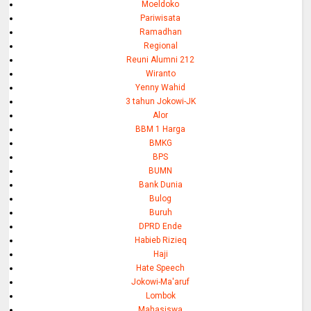
Moeldoko
Pariwisata
Ramadhan
Regional
Reuni Alumni 212
Wiranto
Yenny Wahid
3 tahun Jokowi-JK
Alor
BBM 1 Harga
BMKG
BPS
BUMN
Bank Dunia
Bulog
Buruh
DPRD Ende
Habieb Rizieq
Haji
Hate Speech
Jokowi-Ma'aruf
Lombok
Mahasiswa