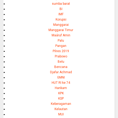
sumba barat
BI
IMF
Korupsi
Manggarai
Manggarai Timur
Maáruf Amin
Palu
Pangan
Pilres 2019
Prabowo
Belu
Bencana
Djafar Achmad
GMNI
HUT RI ke 74
Hankam
KPK
KSP
Keberagaman
Kelautan
MUI