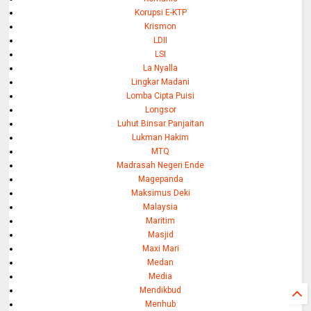
Korupsi E-KTP
Krismon
LDII
LSI
La Nyalla
Lingkar Madani
Lomba Cipta Puisi
Longsor
Luhut Binsar Panjaitan
Lukman Hakim
MTQ
Madrasah Negeri Ende
Magepanda
Maksimus Deki
Malaysia
Maritim
Masjid
Maxi Mari
Medan
Media
Mendikbud
Menhub