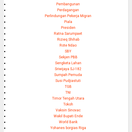
Pembangunan
Perdagangan
Perlindungan Pekerja Migran
Piala
Presiden
Ratna Sarumpaet
Rizieq Shihab
Rote Ndao
SBY
Sekjen PBB
Sengketa Lahan
Sriwijaya SJ-182
Sumpah Pemuda
Susi Pudjiastuti
TGB
TNI
Timor Tengah Utara
Tokoh
Vaksin Sinovac
Wakil Bupati Ende
World Bank
Yohanes borgias Riga