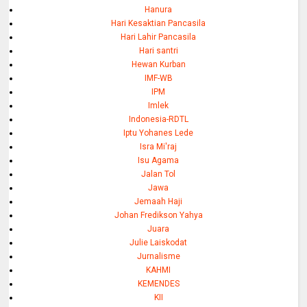
Hanura
Hari Kesaktian Pancasila
Hari Lahir Pancasila
Hari santri
Hewan Kurban
IMF-WB
IPM
Imlek
Indonesia-RDTL
Iptu Yohanes Lede
Isra Mi'raj
Isu Agama
Jalan Tol
Jawa
Jemaah Haji
Johan Fredikson Yahya
Juara
Julie Laiskodat
Jurnalisme
KAHMI
KEMENDES
KII