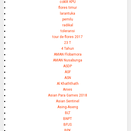
coklit KPU
flores timur
larantuka
pemilu
radikal
toleransi
tour de flores 2017
23 T
4 Tahun
AMAN Flobamora
AMAN Nusabunga
ASDP
ASF
ASN
Al Khaththath
Anies
Asian Para Games 2018
Asian Sentinel
Asing-Aseng
BLT
BNPT
BPJS
BPK