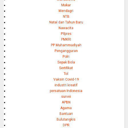
Makar
Mendagri
NTB
Natal dan Tahun Baru
Nawacita
PIlpres
PMKRI
PP Muhammadiyah
Pengangguran
Polri
Sepak Bola
Sertifikat
Tol
Vaksin Covid-19
industri kreatif
persatuan Indonesia
survei
APBN
Agama
Bantuan
Bulutangkis
DPR