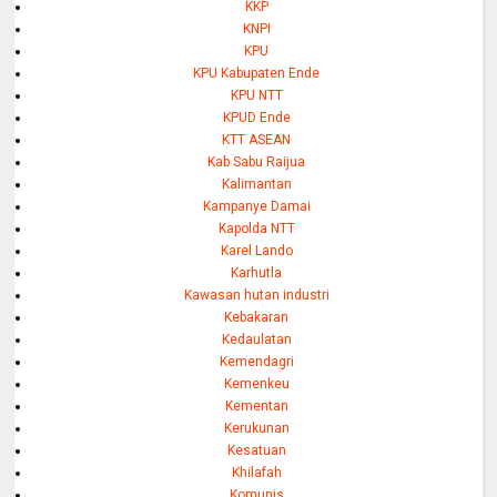
KKP
KNPI
KPU
KPU Kabupaten Ende
KPU NTT
KPUD Ende
KTT ASEAN
Kab Sabu Raijua
Kalimantan
Kampanye Damai
Kapolda NTT
Karel Lando
Karhutla
Kawasan hutan industri
Kebakaran
Kedaulatan
Kemendagri
Kemenkeu
Kementan
Kerukunan
Kesatuan
Khilafah
Komunis