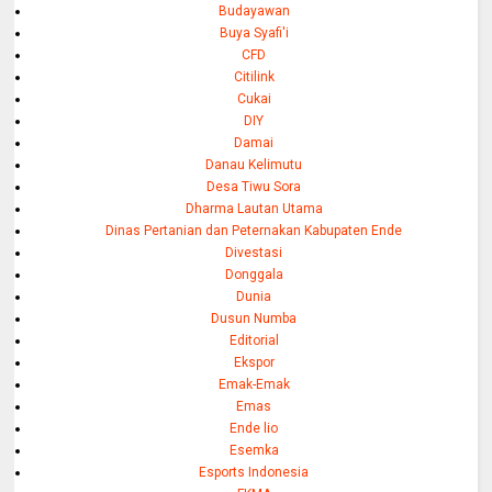
Budayawan
Buya Syafi'i
CFD
Citilink
Cukai
DIY
Damai
Danau Kelimutu
Desa Tiwu Sora
Dharma Lautan Utama
Dinas Pertanian dan Peternakan Kabupaten Ende
Divestasi
Donggala
Dunia
Dusun Numba
Editorial
Ekspor
Emak-Emak
Emas
Ende lio
Esemka
Esports Indonesia