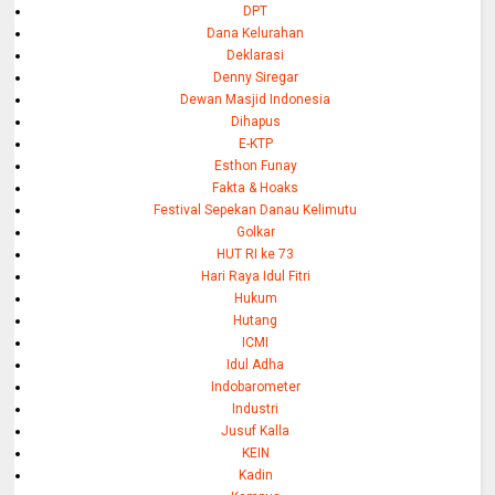
DPT
Dana Kelurahan
Deklarasi
Denny Siregar
Dewan Masjid Indonesia
Dihapus
E-KTP
Esthon Funay
Fakta & Hoaks
Festival Sepekan Danau Kelimutu
Golkar
HUT RI ke 73
Hari Raya Idul Fitri
Hukum
Hutang
ICMI
Idul Adha
Indobarometer
Industri
Jusuf Kalla
KEIN
Kadin