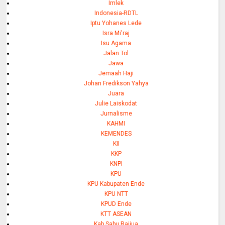
Imlek
Indonesia-RDTL
Iptu Yohanes Lede
Isra Mi'raj
Isu Agama
Jalan Tol
Jawa
Jemaah Haji
Johan Fredikson Yahya
Juara
Julie Laiskodat
Jurnalisme
KAHMI
KEMENDES
KII
KKP
KNPI
KPU
KPU Kabupaten Ende
KPU NTT
KPUD Ende
KTT ASEAN
Kab Sabu Raijua