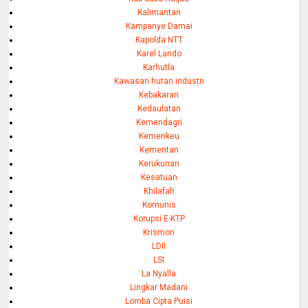
Kalimantan
Kampanye Damai
Kapolda NTT
Karel Lando
Karhutla
Kawasan hutan industri
Kebakaran
Kedaulatan
Kemendagri
Kemenkeu
Kementan
Kerukunan
Kesatuan
Khilafah
Komunis
Korupsi E-KTP
Krismon
LDII
LSI
La Nyalla
Lingkar Madani
Lomba Cipta Puisi