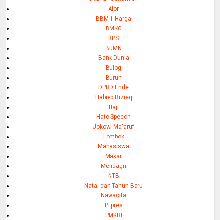
Alor
BBM 1 Harga
BMKG
BPS
BUMN
Bank Dunia
Bulog
Buruh
DPRD Ende
Habieb Rizieq
Haji
Hate Speech
Jokowi-Ma'aruf
Lombok
Mahasiswa
Makar
Mendagri
NTB
Natal dan Tahun Baru
Nawacita
PIlpres
PMKRI