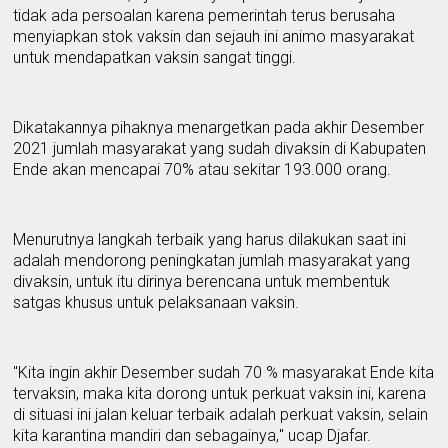
tidak ada persoalan karena pemerintah terus berusaha
menyiapkan stok vaksin dan sejauh ini animo masyarakat
untuk mendapatkan vaksin sangat tinggi.
Dikatakannya pihaknya menargetkan pada akhir Desember
2021 jumlah masyarakat yang
sudah
divaksin di
K
abupaten
Ende
akan
mencapai 70
% atau sekitar
193.000 orang.
Menurutnya langkah terbaik yang harus dilakukan saat ini
adalah mendorong peningkatan jumlah masyarakat
yang
divaksin
, untuk itu dirinya berencana untuk membentuk
satgas k
h
usus untuk pelaksanaan vaksin.
"Kita ingin ak
h
ir Desember sudah 70 % masyarakat Ende kita
tervaksin, maka kita dorong untuk perkuat vaksin ini, karena
di situasi ini jalan keluar terbaik adalah perkuat vaksin, selain
kita karantina mandiri dan sebagainya
,
" ucap Djafar.