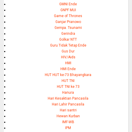
GMNI Ende
GNPF MUI
Game of Thrones
Ganjar Pranowo
Gempa. Tsunami
Gerindra
Golkar NTT
Guru Tidak Tetap Ende
Gus Dur
HIV/Aids
HMI
HMI Ende
HUT HUT ke-73 Bhayangkara
HUT TNI
HUT TNI ke 73
Hanura
Hari Kesaktian Pancasila
Hari Lahir Pancasila
Hari santri
Hewan Kurban
IMF-WB
IPM