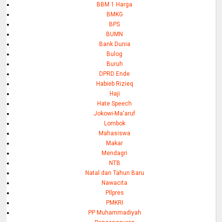
BBM 1 Harga
BMKG
BPS
BUMN
Bank Dunia
Bulog
Buruh
DPRD Ende
Habieb Rizieq
Haji
Hate Speech
Jokowi-Ma'aruf
Lombok
Mahasiswa
Makar
Mendagri
NTB
Natal dan Tahun Baru
Nawacita
PIlpres
PMKRI
PP Muhammadiyah