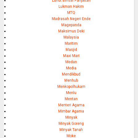
Luhut Binsar Panjaitan
Lukman Hakim
MTQ
Madrasah Negeri Ende
Magepanda
Maksimus Deki
Malaysia
Maritim
Masjid
Maxi Mari
Medan
Media
Mendikbud
Menhub
Menkopolhukam
Menlu
Mentan
Menteri Agama
Mimbar Agama
Minyak
Minyak Goreng
Minyak Tanah
Moke