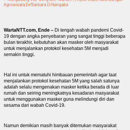
Agrowisata De'Barbara Di Nangaba
WartaNTT.com, Ende –
Di
tenga
h
wabah pandemi
C
ovid-
19 dengan angka penyebaran yang sangat tinggi beberapa
bulan ter
a
khir, kebutuhan akan masker oleh masyarakat
untuk
menjalankan protokol kesehatan 5M menjadi
semakin tinggi.
Hal ini
untuk mematuhi
himbauan pemerintah
agar
taat
menjalankan protokol kesehatan 5M yang salah satunya
adalah selalu mengenakan masker ketika berada di luar
rumah dan seiring meningkatnya kesadaran masyarakat
untuk menggunakan masker guna melindungi diri dan
sesama dari wabah
C
ovid-19.
Namun demikian masih banyak ditemukan masyarakat