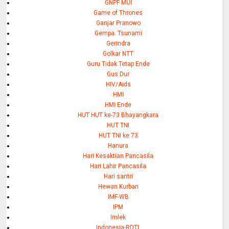
GNPF MUI
Game of Thrones
Ganjar Pranowo
Gempa. Tsunami
Gerindra
Golkar NTT
Guru Tidak Tetap Ende
Gus Dur
HIV/Aids
HMI
HMI Ende
HUT HUT ke-73 Bhayangkara
HUT TNI
HUT TNI ke 73
Hanura
Hari Kesaktian Pancasila
Hari Lahir Pancasila
Hari santri
Hewan Kurban
IMF-WB
IPM
Imlek
Indonesia-RDTL