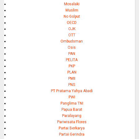
Mosalaki
Muslim
No Golput
OECD
OJK
OTT
Ombudsman
Osis
PAN
PELITA
PKP
PLAN
PMII
PNS
PT Pratama Yahya Abadi
PWI
Panglima TNI
Papua Barat
Paralayang
Pariwisata Flores
Partai Berkarya
Partai Gerindra