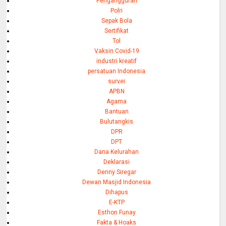
Pengangguran
Polri
Sepak Bola
Sertifikat
Tol
Vaksin Covid-19
industri kreatif
persatuan Indonesia
survei
APBN
Agama
Bantuan
Bulutangkis
DPR
DPT
Dana Kelurahan
Deklarasi
Denny Siregar
Dewan Masjid Indonesia
Dihapus
E-KTP
Esthon Funay
Fakta & Hoaks