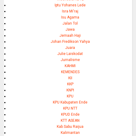
Iptu Yohanes Lede
Isra Mi'raj
Isu Agama
Jalan Tol
Jawa
Jemaah Haji
Johan Fredikson Yahya
Juara
Julie Laiskodat
Jurnalisme
KAHMI
KEMENDES
KII
KKP
KNPI
KPU
KPU Kabupaten Ende
KPU NTT
KPUD Ende
KTT ASEAN
Kab Sabu Raijua
Kalimantan