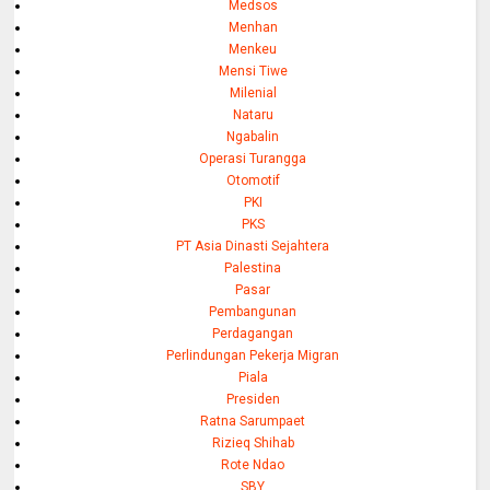
Medsos
Menhan
Menkeu
Mensi Tiwe
Milenial
Nataru
Ngabalin
Operasi Turangga
Otomotif
PKI
PKS
PT Asia Dinasti Sejahtera
Palestina
Pasar
Pembangunan
Perdagangan
Perlindungan Pekerja Migran
Piala
Presiden
Ratna Sarumpaet
Rizieq Shihab
Rote Ndao
SBY