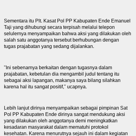
Sementara itu Plt. Kasat Pol PP Kabupaten Ende Emanuel
Taji yang dihubungi secara ter
pi
sah melalui tel
e
pon
selulernya m
e
nyampaikan bahwa aksi yang dilakukan oleh
salah satu anggotanya tersebut berhubungan dengan
tugas pra
j
abatan yang sedang dijalankan.
"Ini sebenarnya berkaitan dengan tugasnya dalam
prajabatan, kebetulan dia mengambil judul tentang itu
sebagai aksi lapangan, makanya saya bilang silahkan
karena hal itu sangat positif,"
u
capnya.
Lebih lanjut dirinya menyampaikan sebagai pimpinan Sat
Pol PP
K
abupaten Ende dirinya sangat mendukung aksi
yang dilakukan oleh anggotanya demi
meningkatkan
kesadaran masyarakat dalam mematuhi protokol
kesehatan. Karena menur
u
tnya sejauh ini dalam kegiatan