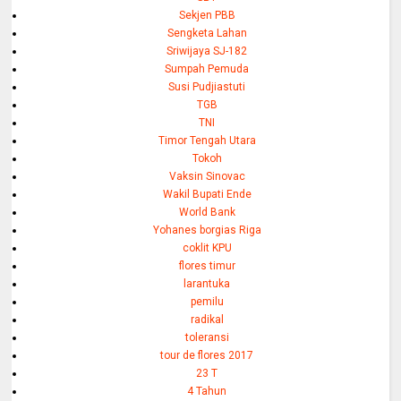
Sekjen PBB
Sengketa Lahan
Sriwijaya SJ-182
Sumpah Pemuda
Susi Pudjiastuti
TGB
TNI
Timor Tengah Utara
Tokoh
Vaksin Sinovac
Wakil Bupati Ende
World Bank
Yohanes borgias Riga
coklit KPU
flores timur
larantuka
pemilu
radikal
toleransi
tour de flores 2017
23 T
4 Tahun