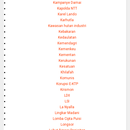
Kampanye Damai
Kapolda NTT
Karel Lando
Karhutla
Kawasan hutan industri
Kebakaran
Kedaulatan
Kemendagri
Kemenkeu
Kementan
Kerukunan
Kesatuan
Khilafah
Komunis
Korupsi E-KTP
Krismon
LDII
LSI
La Nyalla
Lingkar Madani
Lomba Cipta Puisi
Longsor