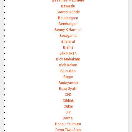
Basarnas Maumere
Bawaslu
Bawaslu Ende
Bela Negara
Bendungan
Benny K Harman
Beragama
Bilateral
Bisnis
Blik Rokan
Blok Mahakam
Blok Rokan
Blusukan
Bogor
Budayawan
Buya Syafi'i
CFD
Citilink
Cukai
DIY
Damai
Danau Kelimutu
Desa Tiwu Sora