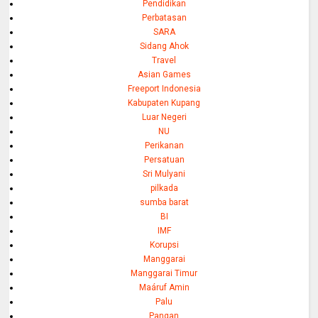
Pendidikan
Perbatasan
SARA
Sidang Ahok
Travel
Asian Games
Freeport Indonesia
Kabupaten Kupang
Luar Negeri
NU
Perikanan
Persatuan
Sri Mulyani
pilkada
sumba barat
BI
IMF
Korupsi
Manggarai
Manggarai Timur
Maáruf Amin
Palu
Pangan