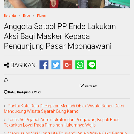
Beranda
Ende
Flores
Anggota Satpol PP Ende Lakukan
Aksi Bagi Masker Kepada
Pengunjung Pasar Mbongawani
BAGIKAN:
warta ntt
Rabu, 04 Agustus 2021
Pantai Kota Raja Ditetapkan Menjadi Objek Wisata Bahari Demi
Mendukung Wisata Sejarah Bung Karno
Lantik 56 Pejabat Administrator dan Pengawas, Bupati Ende
Tekankan Loyal Pada Pimpinan Hukumnya Wajib
Mengusung Visi "Long Life Tourism", Anjelo Wake Kako Bangun