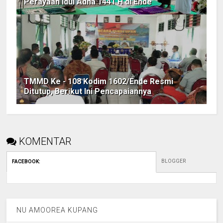
Perayaan Idul Adha 1441 H di Ende
TMMD Ke - 108 Kodim 1602/Ende Resmi
Ditutup, Berikut Ini Pencapaiannya
KOMENTAR
BLOGGER
FACEBOOK
:
NU AMOOREA KUPANG