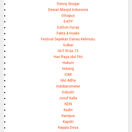
Denny Siregar
Dewan Masjid Indonesia
Dihapus
E-KTP
Esthon Funay
Fakta & Hoaks
Festival Sepekan Danau Kelimutu
Golkar
HUT RI ke 73
Hari Raya Idul Fitri
Hukum
Hutang
ICMI
Idul Adha
Indobarometer
Industri
Jusuf Kalla
KEIN
Kadin
Kampus
Kapolri
Kepala Desa