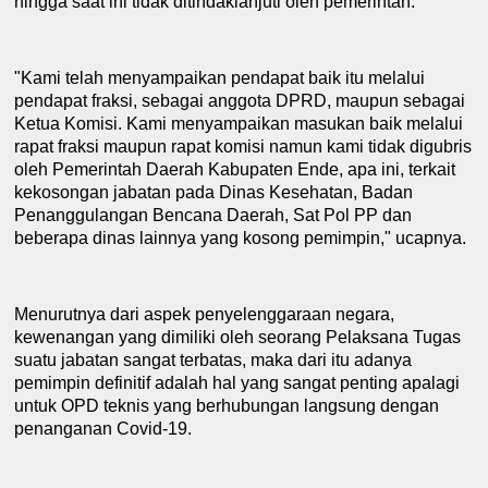
hingga saat ini tidak ditindaklanjuti oleh pemerintah.
"Kami telah menyampaikan pendapat baik itu melalui
pendapat fraksi, sebagai anggota DPRD
,
maupun sebagai
K
etua Komisi
. K
ami menya
m
paikan masukan baik melalui
rapat fraks
i
maupun rapat komisi namun kami tidak digubris
oleh
P
emerintah
Daerah K
abupaten Ende, apa ini, terkait
kekosongan jabatan pada Dinas Kesehatan, Badan
Penanggulangan Bencana Daerah, Sat Pol PP dan
beberapa dinas lainnya yang kosong pemimpin
,
" ucapnya.
Menurutnya dari
aspek penyelenggaraan negara
,
kewenangan yang dimilik
i
oleh
seorang Pelaksana Tugas
suatu jabatan
sangat terbatas
,
maka dari itu adanya
pemimpin
definitif adalah hal yang
sangat penting apalagi
untuk OPD teknis yang berhubungan langsung dengan
p
enanganan
C
ovid-19.