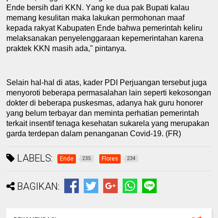
Ende bersih dari KKN
.
Y
ang ke dua pak Bupati kalau
memang kesulitan ma
k
a lakukan permohonan maaf
kepada rakyat
K
abupaten Ende bahwa pemerintah keliru
melaksanakan penyelenggaraan kepemerintahan karena
praktek KKN masih ada," pintanya.
Selain hal-hal di atas, k
ader PDI Perjuangan tersebut juga
menyoroti
beberapa permasalahan lain seperti
kek
o
songan
dokter di beberapa puskesmas,
adanya
hak guru honorer
yang belum terbayar dan meminta perhatian pemerintah
terkait insentif tenaga kesehatan suk
a
rela yang merupakan
garda terdepan dalam pena
n
ganan
C
ovid-19.
(FR)
LABELS:
Ende
Flores
235
234
BAGIKAN: