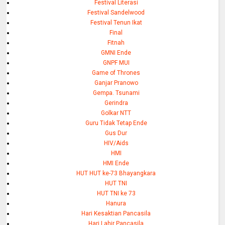
Festival Literasi
Festival Sandelwood
Festival Tenun Ikat
Final
Fitnah
GMNI Ende
GNPF MUI
Game of Thrones
Ganjar Pranowo
Gempa. Tsunami
Gerindra
Golkar NTT
Guru Tidak Tetap Ende
Gus Dur
HIV/Aids
HMI
HMI Ende
HUT HUT ke-73 Bhayangkara
HUT TNI
HUT TNI ke 73
Hanura
Hari Kesaktian Pancasila
Hari Lahir Pancasila