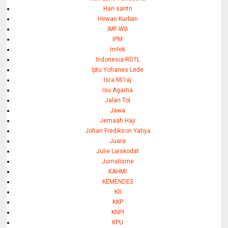
Hari santri
Hewan Kurban
IMF-WB
IPM
Imlek
Indonesia-RDTL
Iptu Yohanes Lede
Isra Mi'raj
Isu Agama
Jalan Tol
Jawa
Jemaah Haji
Johan Fredikson Yahya
Juara
Julie Laiskodat
Jurnalisme
KAHMI
KEMENDES
KII
KKP
KNPI
KPU