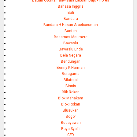
Badan Otorita Pariwisata Labuan Bajo - Flores
Bahasa Inggris
Bali
Bandara
Bandara H Hasan Aroeboesman
Banten
Basarnas Maumere
Bawaslu
Bawaslu Ende
Bela Negara
Bendungan
Benny K Harman
Beragama
Bilateral
Bisnis
Blik Rokan
Blok Mahakam
Blok Rokan
Blusukan
Bogor
Budayawan
Buya Syafi'i
CFD