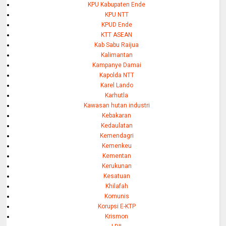
KPU Kabupaten Ende
KPU NTT
KPUD Ende
KTT ASEAN
Kab Sabu Raijua
Kalimantan
Kampanye Damai
Kapolda NTT
Karel Lando
Karhutla
Kawasan hutan industri
Kebakaran
Kedaulatan
Kemendagri
Kemenkeu
Kementan
Kerukunan
Kesatuan
Khilafah
Komunis
Korupsi E-KTP
Krismon