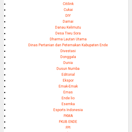
Citilink
Cukai
DIY
Damai
Danau Kelimutu
Desa Tiwu Sora
Dharma Lautan Utama
Dinas Pertanian dan Peternakan Kabupaten Ende
Divestasi
Donggala
Dunia
Dusun Numba
Editorial
Ekspor
Emak-Emak
Emas
Ende lio
Esemka
Esports Indonesia
FKMA
FKUB ENDE
FPI