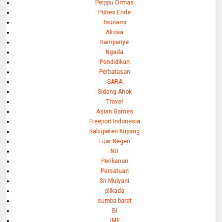
Perppu Ormas
Polres Ende
Tsunami
Alrosa
Kampanye
Ngada
Pendidikan
Perbatasan
SARA
Sidang Ahok
Travel
Asian Games
Freeport Indonesia
Kabupaten Kupang
Luar Negeri
NU
Perikanan
Persatuan
Sri Mulyani
pilkada
sumba barat
BI
IMF