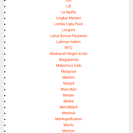
LDII
LSI
La Nyalla
Lingkar Madani
Lomba Cipta Puisi
Longsor
Luhut Binsar Panjaitan
Lukman Hakim
MTQ
Madrasah Negeri Ende
Magepanda
Maksimus Deki
Malaysia
Maritim
Masjid
Maxi Mari
Medan
Media
Mendikbud
Menhub
Menkopolhukam
Menlu
Mentan