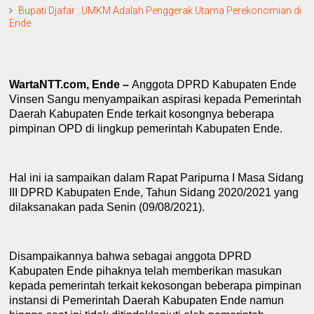
Bupati Djafar : UMKM Adalah Penggerak Utama Perekonomian di
Ende
WartaNTT.com, Ende –
Anggota DPRD Kabupaten Ende
Vinsen Sangu menyampaikan aspirasi kepada
P
emerintah
D
aerah
K
abupaten Ende terkait kosongnya beberapa
pimpinan OPD
di
lingkup pemerintah
K
abupaten Ende.
Hal ini
ia sampaikan
dalam Rapat Paripurna I Masa Sidang
III
DPRD
Kabupaten Ende, Tahun Sidang 2020/2021 yang
dilaksanakan pada
S
enin (09/08/2021).
Disampaikannya bahwa sebagai anggota DPRD
K
abupaten Ende
pihaknya telah me
m
berikan masukan
kepada pemerintah terkait kekosongan beberapa pimpinan
instansi di Pemerintah Daerah
K
abupaten Ende namun