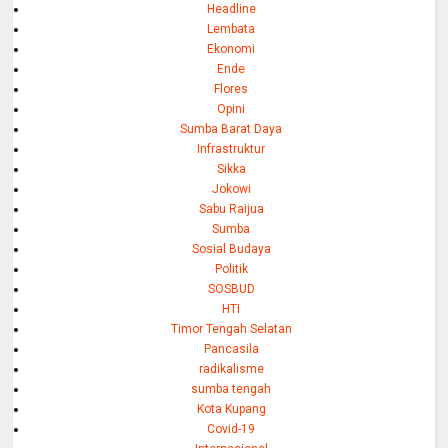
Headline
Lembata
Ekonomi
Ende
Flores
Opini
Sumba Barat Daya
Infrastruktur
Sikka
Jokowi
Sabu Raijua
Sumba
Sosial Budaya
Politik
SOSBUD
HTI
Timor Tengah Selatan
Pancasila
radikalisme
sumba tengah
Kota Kupang
Covid-19