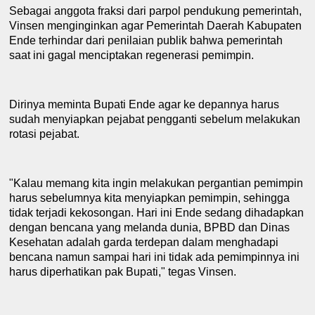
S
ebagai anggota fraksi
dari parpol
pendukung pemerintah
,
Vinsen
menginginkan agar
P
emerintah
D
aerah
K
abupaten
Ende terhindar dari penilaian publik bahwa pemerintah
saat ini gagal menciptakan regenerasi pemimpin.
Dirinya meminta Bupati Ende agar
ke depannya harus
sudah menyiapkan pejabat pengganti sebelum melakukan
rotasi pejabat.
"
K
alau memang kita ingin melakukan pergantian pemimpin
harus sebelumnya kita menyiapkan pemimpin, sehingga
tidak terjadi kekosongan
. H
ari ini Ende sedang dihadapkan
dengan bencana yang melanda dunia, BPBD dan Dinas
Kesehatan adalah garda terdepan dalam menghadapi
bencana namun sampai hari ini tidak ada pemimpinnya ini
harus diperhatikan pak Bupati
,
" tegas Vinsen.