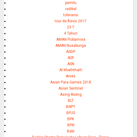
pemilu
radikal
toleransi
tour de flores 2017
23 T
4 Tahun
AMAN Flobamora
AMAN Nusabunga
ASDP
ASF
ASN
Al Khaththath
Anies
Asian Para Games 2018
Asian Sentinel
Asing-Aseng
BLT
BNPT
BPJS
BPK
BPN
Babi