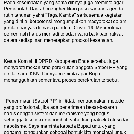
Pada kesempatan yang sama dirinya juga meminta agar
P
emerintah
D
aerah menghentikan pelaksanaan agenda
rutin tahunan yakni "Taga Kamba" serta semua kegiatan
yang dinilai berpotensi mengumpulkan masyarakat dalam
jumlah banyak di masa pandemi
Covid-19
.
M
enurutnya
pemerintah harus menjadi teladan yang baik bagi rakyat
dalam
kedisplinan
menerapkan
protokol kesehatan.
Ketua
Komisi III DPRD
K
abupaten Ende tersebut
juga
menyoroti mekanisme perekrutan anggota Satpol PP yang
dinilai sarat KKN. Dirinya meminta agar Bupati
menangguhkan sementara proses perekrutan tersebut.
"
P
enerimaan
(Satpol PP)
ini tidak menggunakan metode
yang profesional, jika ada penerimaan besar-besaran
harus dengan sist
e
m dan mekanisme yang bagus
sehingga kita tidak menumbuh
suburkan praktek
k
olusi dan
n
epotisme. Saya meminta kepada Bupati untuk yang
pertama
,
tangguhkan sebagai bentuk kita mencintai untuk