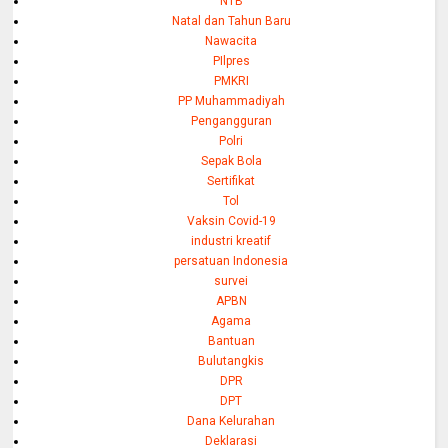
NTB
Natal dan Tahun Baru
Nawacita
PIlpres
PMKRI
PP Muhammadiyah
Pengangguran
Polri
Sepak Bola
Sertifikat
Tol
Vaksin Covid-19
industri kreatif
persatuan Indonesia
survei
APBN
Agama
Bantuan
Bulutangkis
DPR
DPT
Dana Kelurahan
Deklarasi