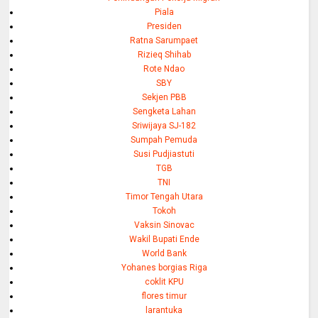
Piala
Presiden
Ratna Sarumpaet
Rizieq Shihab
Rote Ndao
SBY
Sekjen PBB
Sengketa Lahan
Sriwijaya SJ-182
Sumpah Pemuda
Susi Pudjiastuti
TGB
TNI
Timor Tengah Utara
Tokoh
Vaksin Sinovac
Wakil Bupati Ende
World Bank
Yohanes borgias Riga
coklit KPU
flores timur
larantuka