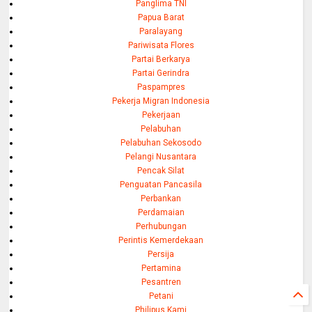
Panglima TNI
Papua Barat
Paralayang
Pariwisata Flores
Partai Berkarya
Partai Gerindra
Paspampres
Pekerja Migran Indonesia
Pekerjaan
Pelabuhan
Pelabuhan Sekosodo
Pelangi Nusantara
Pencak Silat
Penguatan Pancasila
Perbankan
Perdamaian
Perhubungan
Perintis Kemerdekaan
Persija
Pertamina
Pesantren
Petani
Philipus Kami