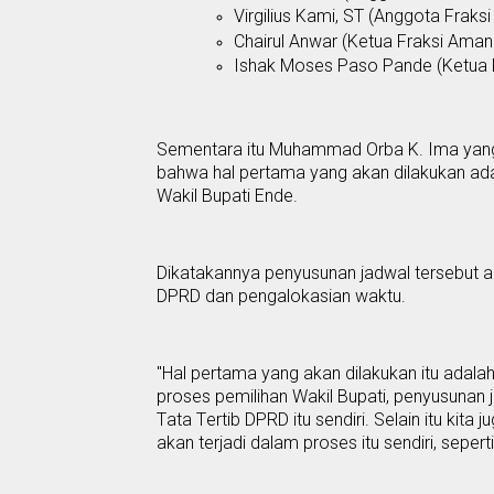
Virgilius Kami, ST (
Anggota Fraksi
Chairul Anwar (
Ketua Fraksi Amana
Ishak Moses Paso Pande
(Ketua 
Sementara itu Muhammad Orba K. Ima ya
bahwa hal pertama yang akan dilakukan
ad
W
akil Bupati Ende.
Dikatakannya penyusunan jadwal tersebut 
DPRD dan pengalokasian waktu
.
"Hal pertama yang akan dilakukan itu adalah
proses pemilihan
W
akil Bupati, penyusunan
T
ata
T
ertib DPRD itu sendiri
.
S
elain itu kit
akan terjadi dalam proses itu sendiri, sepe