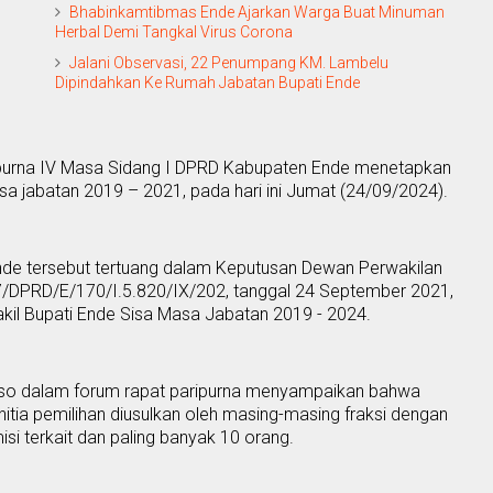
Bhabinkamtibmas Ende Ajarkan Warga Buat Minuman
Herbal Demi Tangkal Virus Corona
Jalani Observasi, 22 Penumpang KM. Lambelu
Dipindahkan Ke Rumah Jabatan Bupati Ende
purna IV
M
asa
S
idang I DPRD Kabupaten Ende menetapkan
asa jabatan 2019
–
2021
, pada
hari ini Juma
t
(24/09/2024).
Ende tersebut tertuang dalam Keputusan Dewan Perwakilan
/DPRD/E/170/I.5.820/IX/202, tanggal 24 September 2021,
kil Bupati Ende
S
isa
M
asa
J
abatan 2019
-
2024.
aso dalam forum rapat paripurna menyampaikan bahwa
itia pemilihan diusulkan oleh masing-masing fraksi dengan
 terkait dan paling banyak 10 orang.