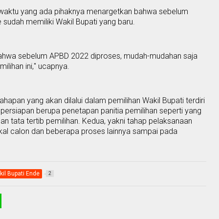
i waktu yang ada pihaknya menargetkan bahwa sebelum
sudah memiliki Wakil Bupati yang baru.
ita bahwa sebelum APBD 2022 diproses, mudah-mudahan saja
milihan ini
,
"
u
capnya.
apan yang akan dilalui dalam pemilihan Wakil Bupati terdiri
persiapan berupa penetapan panitia pemilihan seperti yang
n tata tertib pemilihan
.
Kedua, yakni
tahap pelaksanaan
kal calon dan beber
a
pa proses lainnya sampai pada
il Bupati Ende
2