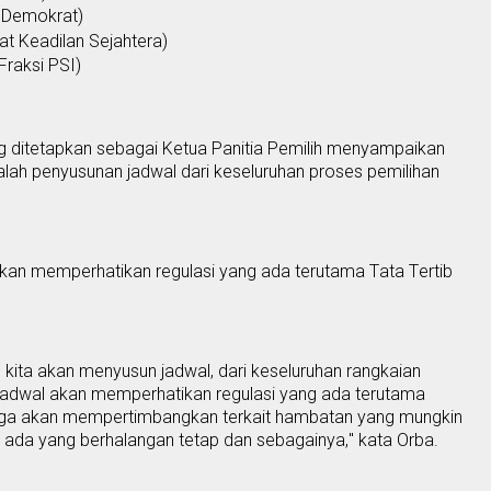
 Demokrat)
t Keadilan Sejahtera)
Fraksi PSI)
ng
ditetapkan sebagai Ketua Panitia Pemilih
menyampaikan
alah
penyusunan jadwal dari keseluruhan proses pemilihan
akan memperhatikan regulasi yang ada terutama
T
ata
T
ertib
 kita akan menyusun jadwal, dari keseluruhan rangk
aia
n
 jadwal akan memperhatikan regulasi yang ada terutama
a juga akan mempertimbangkan terkait hambatan yang mungkin
rti ada yang berhalangan tetap dan sebagainya
,
" kata Orba.