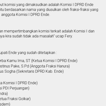
but komisi yang dimaksu
d
kan adalah Komisi I DPRD Ende
u berdasarkan nama yang diusulkan oleh fraksi-fraksi yang
n anggota
K
omisi I DPRD Ende.
an mempertimbangkan komisi terkait adalah
K
omisi I dan
saya kira sudah tidak ada masalah"
u
cap Fery.
Bupati Ende yang sudah ditetapkan
:
Orba Kamu Ima,
ST
(
Ketua Komisi I DPRD Ende
)
ustinus Pake, S.Pd
(
Anggota Fraksi Hanura
)
nus Sogha
(
Sekretaris DPRD Kab. Ende)
a Komisi I DPRD Ende
)
si PDI Perjuangan
)
ndra)
etua Fraksi Golkar
)
asde
m)