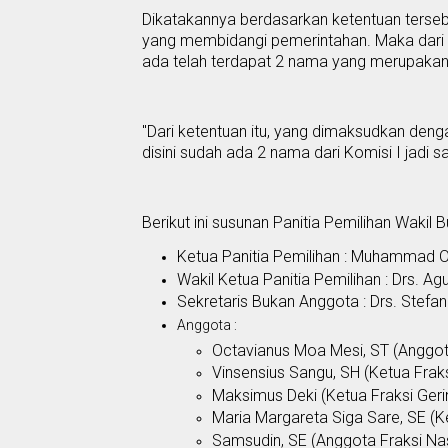
Dikatakannya berdasarkan ketentuan terse
yang membidangi pemerintahan. Maka dari it
ada telah terdapat 2 nama yang merupaka
"Dari ketentuan itu, yang dimaksu
d
kan deng
disini sudah ada 2 nama dari
K
omisi I jadi 
Berikut
ini
susunan
Panitia Pemilihan Wakil 
Ketua Panitia Pemilihan : Muhammad 
Wakil Ketua Panitia
Pemilihan
: Drs. Ag
Sekretaris Bukan Anggota :
Drs. Stefa
Anggota :
Octavianus Moa Mesi, ST
(
Anggot
Vinsensius Sangu,
SH
(
Ketua Frak
Maksimus Deki (
Ketua Fraksi Geri
Maria Margareta Siga Sare, SE
(
K
Samsudin, SE (
Anggota Fraksi N