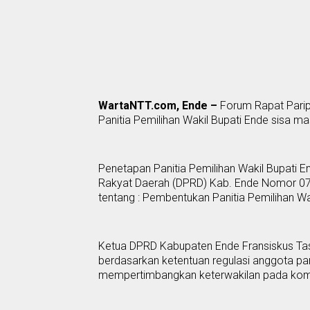
WartaNTT.com, Ende –
Forum
R
apat
P
ari
P
anitia
P
emilihan Wakil Bupati Ende sisa m
Penetapan
P
anitia
P
emilihan Wakil Bupati 
Rakyat Daerah (DPRD) Kab. Ende Nomor 07
tentang : Pembentukan
P
anitia
P
emilihan Wa
Ketua DPRD
Kabupaten
Ende Fransiskus T
berdasarkan ketentuan regulasi anggota pan
mempertimbangkan keterwakilan pada komisi