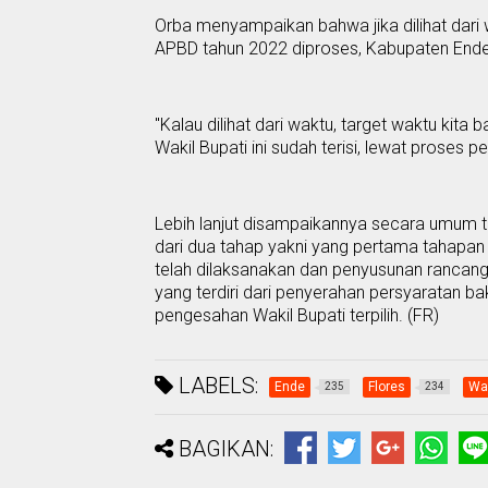
Orba menyampaikan bahwa jika dilihat dar
APBD tahun 2022 diproses
,
Kabupaten Ende 
"Kalau dilihat dari waktu, target waktu k
Wakil Bupati ini sudah terisi, lewat proses pe
Lebih lanjut disampaikannya secara umum tah
dari
dua
tahap yakni
yang pertama
tahapan 
telah dilaksanakan dan penyusunan rancanga
yang terdiri dari penyerahan persyaratan ba
pengesahan
W
akil Bupati terpilih.
(FR)
LABELS:
Ende
Flores
Wak
235
234
BAGIKAN: