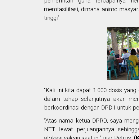
pemerintah guna tercapainya her
memfasilitasi, dimana animo masya
tinggi”.
“Kali ini kita dapat 1.000 dosis yang
dalam tahap selanjutnya akan men
berkoordinasi dengan DPD I untuk 
“Atas nama ketua DPRD, saya meng
NTT lewat perjuangannya sehing
alokasi vaksin saat ini” ujar Petrus.
(K