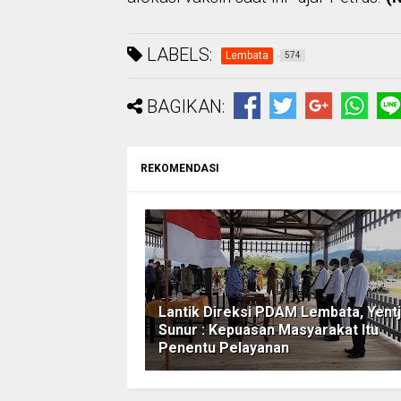
LABELS:
Lembata
574
BAGIKAN:
REKOMENDASI
Lantik Direksi PDAM Lembata, Yentj
Sunur : Kepuasan Masyarakat Itu
Penentu Pelayanan