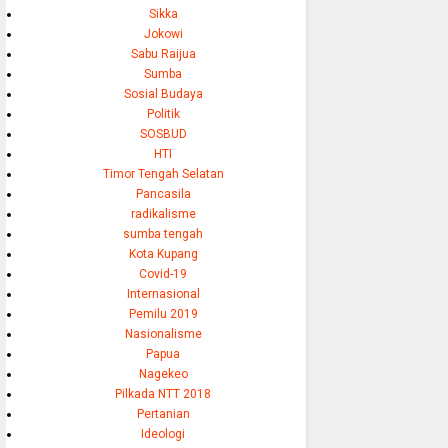
Sikka
Jokowi
Sabu Raijua
Sumba
Sosial Budaya
Politik
SOSBUD
HTI
Timor Tengah Selatan
Pancasila
radikalisme
sumba tengah
Kota Kupang
Covid-19
Internasional
Pemilu 2019
Nasionalisme
Papua
Nagekeo
Pilkada NTT 2018
Pertanian
Ideologi