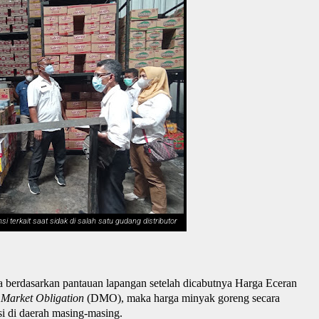
i terkait saat sidak di salah satu gudang distributor
ga berdasarkan pantauan lapangan setelah dicabutnya Harga Eceran
Market Obligation
(DMO),
maka
harga minyak goreng secara
si di daerah masing-masing.