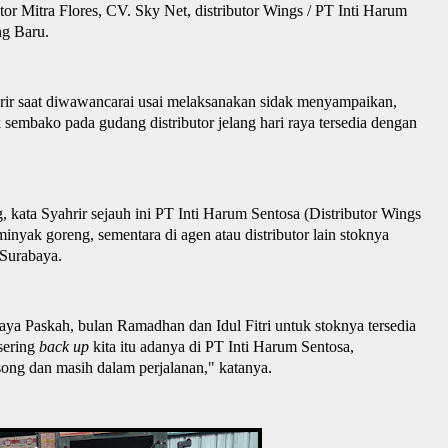
tor Mitra Flores, CV. Sky Net, distributor Wings / PT
Inti Harum
ng Baru.
r saat diwawancarai usai melaksanakan sidak menyampaikan,
embako pada gudang distributor jelang hari raya tersedia
dengan
g
,
kata Syahrir sejauh ini PT Inti Harum Sentosa (Distributor Wings
minyak goreng
, sementara di agen atau distributor lain stoknya
 Surabaya.
aya Paskah, bulan Ramadhan dan Idul
F
itri untuk stoknya tersedia
sering
back
up
kita itu adanya di PT Inti Harum Sentosa,
ong dan masih dalam perjalanan
,
"
k
atanya.