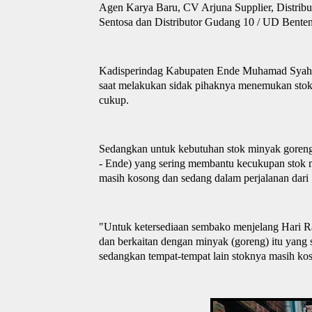
Agen Karya Baru, CV
Arjuna Supplier, Distribu
Sentosa dan Distributor Gudang 10 / UD Bente
Kadis
p
erindag Kabupaten Ende Muhamad Syahri
saat melakukan sidak pihaknya menemukan stok s
cukup.
Sedangkan untuk kebutuhan stok minyak goren
- Ende)
yang sering membantu kecukupan stok 
masi
h
kosong dan sedang dalam perjalanan dari
"Untuk ketersediaan sembako menjelang
H
ari
R
dan berkaitan dengan minyak
(goreng)
itu yang 
sedangkan tempat-tempat lain stoknya masi
h
kos