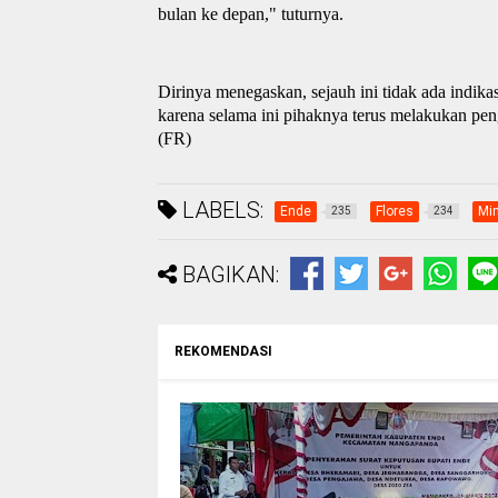
bulan ke depan
,
" tuturnya.
Dirinya menegaskan, sejauh ini tidak ada indik
karena selama ini pihaknya terus melakukan pen
(FR)
LABELS:
Ende
Flores
Mi
235
234
BAGIKAN:
REKOMENDASI