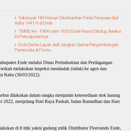
Sebanyak 184 Hewan Dikurbankan Pada Perayaan Idul
Adha 1441 H di Ende
TMMD Ke - 108 Kodim 1602/Ende Resmi Ditutup, Berikut
Ini Pencapaiannya
Ende Dinilai Layak Jadi Jangkar Utama Pengembangan
Pariwisata di Flores
abupaten Ende melalui Dinas Perindustrian dan Perdagangan
 terkait melakukan inspeksi mendadak (
s
idak) ke agen dan
ni Rabu (30/03/2022).
rsebut dilakukan dalam rangka menjamin ketersediaan stok barang
ei 2022, menjelang
H
ari
R
aya Paskah, bulan Ramadhan dan
H
ari
ukan di 8 titik yakni gudang milik Distributor Floresindo Ende,