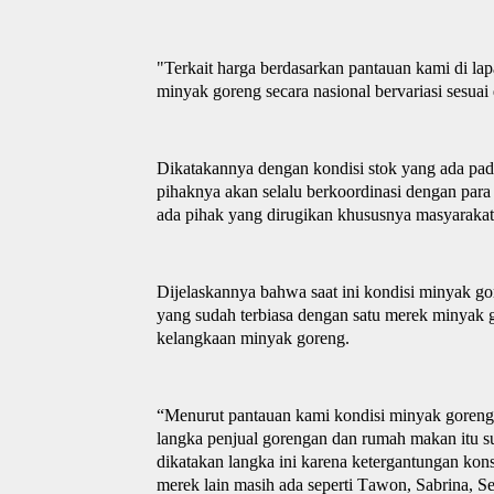
"Terkait harga berdasarkan pantauan kami di 
minyak goreng secara nasional bervariasi sesua
Dikatakannya dengan kondisi stok yang ada pada
pihaknya akan selalu berkoordinasi dengan para
ada pihak yang dirugikan khususnya masyarakat
Dijelaskannya
bahwa
saat ini kondisi minyak go
yang sudah terbiasa dengan satu merek minyak g
kelangkaan minyak goreng.
“
Menurut pantauan kami kondisi minyak goreng 
langka penjual gorengan dan rumah makan itu sud
dikatakan langka ini karena ketergantungan ko
mer
e
k lain masih ada seperti
T
awon,
S
abrina,
S