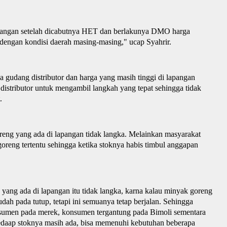
lapangan setelah dicabutnya HET dan berlakunya DMO harga
i dengan kondisi daerah masing-masing
,
" ucap Syahrir.
 gudang distributor dan harga yang masih tinggi di lapangan
 distributor untuk mengambil langka
h
yang tepat sehingga tidak
.
reng yang ada di lapangan tidak langka
. Melainkan masyarakat
oreng tertentu sehingga ketika stoknya habis timbul anggapan
yang ada di lapangan itu tidak langka, karna kalau minyak goreng
ah pada tutup, tetapi ini semuanya tetap berjalan. Sehingga
nsumen pada mer
e
k, konsumen tergantung pada Bimoli sementara
edaap stoknya mas
ih
ada, bisa memenuhi kebutuhan beberapa