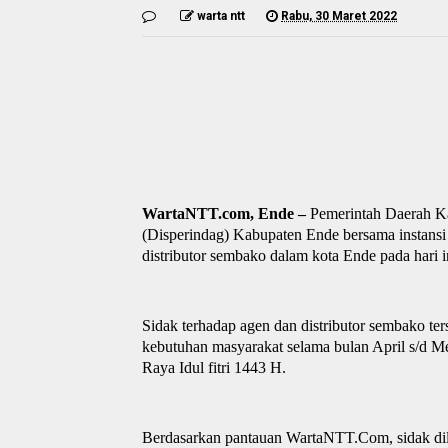
warta ntt
Rabu, 30 Maret 2022
WartaNTT.com, Ende –
Pemerintah
D
aerah K
(
Disp
erindag) Kabupaten Ende bersama instansi
distributor
s
embako dalam kota Ende pada hari i
Sidak terhadap agen dan distributor sembako te
kebutuhan masyarakat selama bulan April s/d M
R
aya Idul fitri 1443 H.
Berdasarkan pantauan WartaNTT.Com, sidak dilak