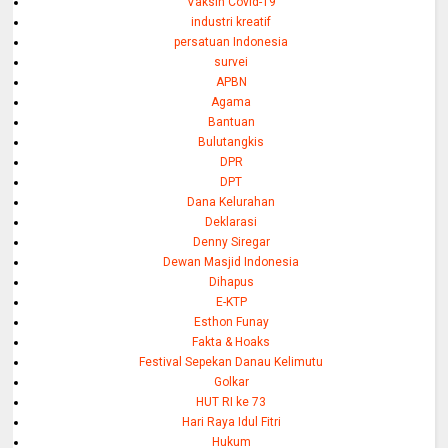
Vaksin Covid-19
industri kreatif
persatuan Indonesia
survei
APBN
Agama
Bantuan
Bulutangkis
DPR
DPT
Dana Kelurahan
Deklarasi
Denny Siregar
Dewan Masjid Indonesia
Dihapus
E-KTP
Esthon Funay
Fakta & Hoaks
Festival Sepekan Danau Kelimutu
Golkar
HUT RI ke 73
Hari Raya Idul Fitri
Hukum