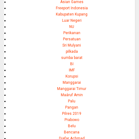
Asian Games
Freeport Indonesia
Kabupaten Kupang
Luar Negeri
NU
Perikanan
Persatuan
Sri Mulyani
pilkada
sumba barat
BI
IMF
Korupsi
Manggarai
Manggarai Timur
Maáruf Amin
Palu
Pangan
Pilres 2019
Prabowo
Belu
Bencana
Djafar Achmad