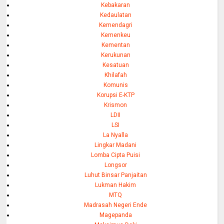
Kebakaran
Kedaulatan
Kemendagri
Kemenkeu
Kementan
Kerukunan
Kesatuan
Khilafah
Komunis
Korupsi E-KTP
Krismon
LDII
LSI
La Nyalla
Lingkar Madani
Lomba Cipta Puisi
Longsor
Luhut Binsar Panjaitan
Lukman Hakim
MTQ
Madrasah Negeri Ende
Magepanda