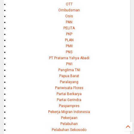
OTT
Ombudsman
Osis
PAN
PELITA
PKP
PLAN
PMII
PNS
PT Pratama Yahya Abadi
PWI
Panglima TNI
Papua Barat
Paralayang
Pariwisata Flores
Partai Berkarya
Partai Gerindra
Paspampres
Pekerja Migran Indonesia
Pekerjaan
Pelabuhan
Pelabuhan Sekosodo