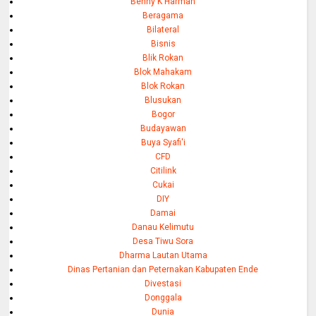
Benny K Harman
Beragama
Bilateral
Bisnis
Blik Rokan
Blok Mahakam
Blok Rokan
Blusukan
Bogor
Budayawan
Buya Syafi'i
CFD
Citilink
Cukai
DIY
Damai
Danau Kelimutu
Desa Tiwu Sora
Dharma Lautan Utama
Dinas Pertanian dan Peternakan Kabupaten Ende
Divestasi
Donggala
Dunia