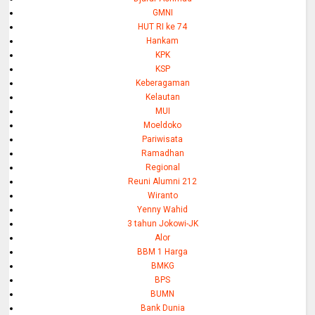
GMNI
HUT RI ke 74
Hankam
KPK
KSP
Keberagaman
Kelautan
MUI
Moeldoko
Pariwisata
Ramadhan
Regional
Reuni Alumni 212
Wiranto
Yenny Wahid
3 tahun Jokowi-JK
Alor
BBM 1 Harga
BMKG
BPS
BUMN
Bank Dunia