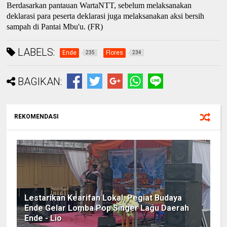
Berdasarkan pantauan WartaNTT, sebelum melaksanakan
deklarasi para peserta deklarasi
juga
melaksanakan aksi bersih
sampah di Pantai Mbu'u.
(FR)
LABELS:
Ende
Flores
235
234
BAGIKAN:
REKOMENDASI
Lestarikan Kearifan Lokal, Pegiat Budaya
Ende Gelar Lomba Pop Singer Lagu Daerah
Ende - Lio