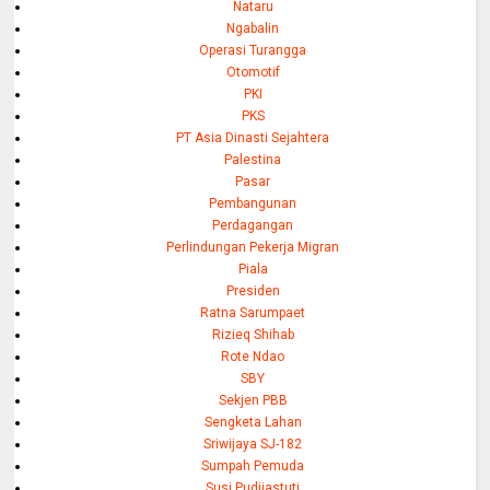
Nataru
Ngabalin
Operasi Turangga
Otomotif
PKI
PKS
PT Asia Dinasti Sejahtera
Palestina
Pasar
Pembangunan
Perdagangan
Perlindungan Pekerja Migran
Piala
Presiden
Ratna Sarumpaet
Rizieq Shihab
Rote Ndao
SBY
Sekjen PBB
Sengketa Lahan
Sriwijaya SJ-182
Sumpah Pemuda
Susi Pudjiastuti