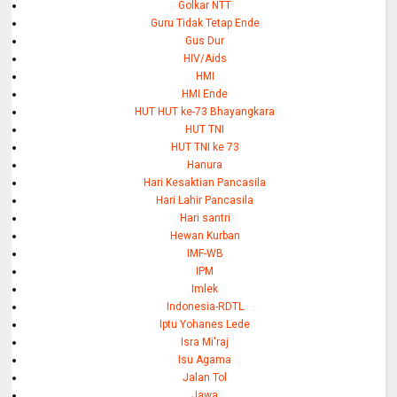
Golkar NTT
Guru Tidak Tetap Ende
Gus Dur
HIV/Aids
HMI
HMI Ende
HUT HUT ke-73 Bhayangkara
HUT TNI
HUT TNI ke 73
Hanura
Hari Kesaktian Pancasila
Hari Lahir Pancasila
Hari santri
Hewan Kurban
IMF-WB
IPM
Imlek
Indonesia-RDTL
Iptu Yohanes Lede
Isra Mi'raj
Isu Agama
Jalan Tol
Jawa