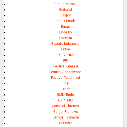
Dusun Numba
Editorial
Ekspor
Emak-Emak
Emas
Ende lio
Esemka
Esports Indonesia
FKMA
FKUB ENDE
FPI
Festival Literasi
Festival Sandelwood
Festival Tenun Ikat
Final
Fitnah
GMNI Ende
GNPF MUI
Game of Thrones
Ganjar Pranowo
Gempa. Tsunami
Gerindra