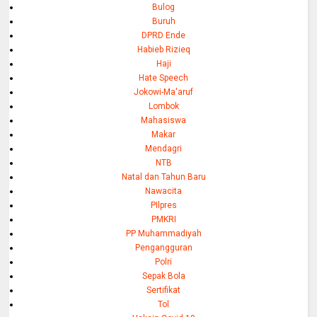
Bulog
Buruh
DPRD Ende
Habieb Rizieq
Haji
Hate Speech
Jokowi-Ma'aruf
Lombok
Mahasiswa
Makar
Mendagri
NTB
Natal dan Tahun Baru
Nawacita
PIlpres
PMKRI
PP Muhammadiyah
Pengangguran
Polri
Sepak Bola
Sertifikat
Tol