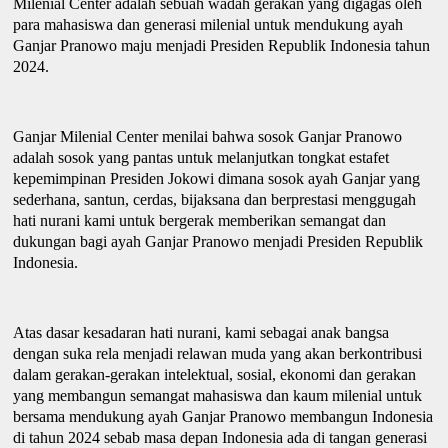
Milenial Center adalah sebuah wadah gerakan yang digagas oleh
para mahasiswa dan generasi milenial untuk mendukung
ayah
Ganjar Pranowo maju menjadi Presiden Republik Indonesia tahun
2024.
Ganjar Milenial Center menilai bahwa sosok Ganjar Pranowo
adalah sosok yang pantas untuk melanjutkan tongkat estafet
kepemimpinan Presiden Jokowi dimana sosok
a
yah Ganjar yang
sederhana, santun, cerdas, bijaksana dan berprestasi menggugah
hati nurani kami untuk bergerak memberikan semangat dan
dukungan bagi
a
yah Ganjar Pranowo menjadi Presiden Republik
Indonesia.
Atas dasar kesadaran hati nurani, kami sebagai anak bangsa
dengan suka rela menjadi relawan muda yang akan berkontribusi
dalam gerakan-gerakan intelektual, sosial, ekonomi dan gerakan
yang membangun semangat
m
ahasiswa dan kaum
m
ilenial untuk
bersama mendukung
a
yah Ganjar Pranowo membangun Indonesia
di tahun 2024 sebab masa depan Indonesia ada di tangan generasi