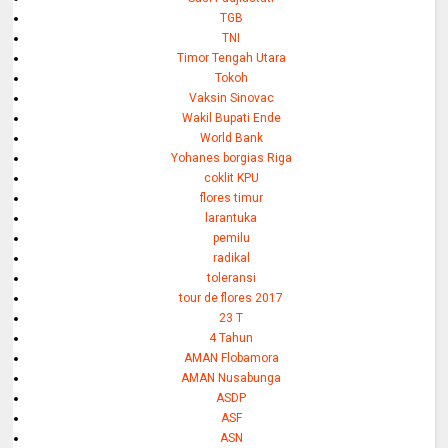
TGB
TNI
Timor Tengah Utara
Tokoh
Vaksin Sinovac
Wakil Bupati Ende
World Bank
Yohanes borgias Riga
coklit KPU
flores timur
larantuka
pemilu
radikal
toleransi
tour de flores 2017
23 T
4 Tahun
AMAN Flobamora
AMAN Nusabunga
ASDP
ASF
ASN