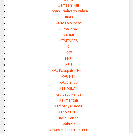
Jemaah Haji
Johan Fredikson Yahya
Juara
Julie Laiskodat
Jurnalisme
KAHMI
KEMENDES
KII
KKP
KNPI
KPU
KPU Kabupaten Ende
KPU NTT
KPUD Ende
KTT ASEAN
Kab Sabu Raijua
Kalimantan
Kampanye Damai
Kapolda NTT
Karel Lando
Karhutla
Kawasan hutan industri