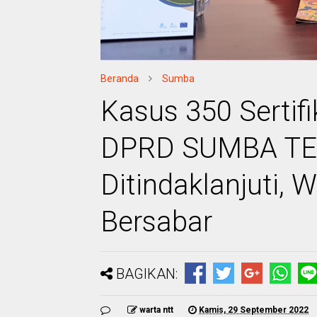
Beranda
Sumba
Kasus 350 Sertif
DPRD SUMBA TEN
Ditindaklanjuti,
Bersabar
BAGIKAN:
warta ntt
Kamis, 29 September 2022