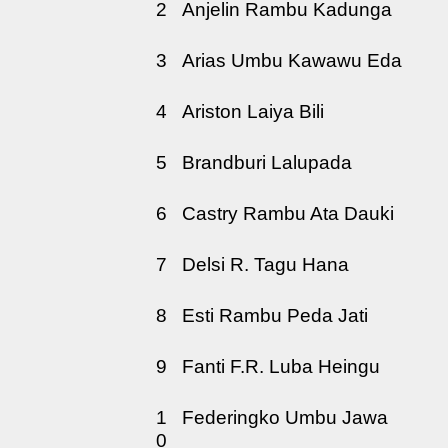
2
Anjelin Rambu Kadunga
3
Arias Umbu Kawawu Eda
4
Ariston Laiya Bili
5
Brandburi Lalupada
6
Castry Rambu Ata Dauki
7
Delsi R. Tagu Hana
8
Esti Rambu Peda Jati
9
Fanti F.R. Luba Heingu
1
Federingko Umbu Jawa
0