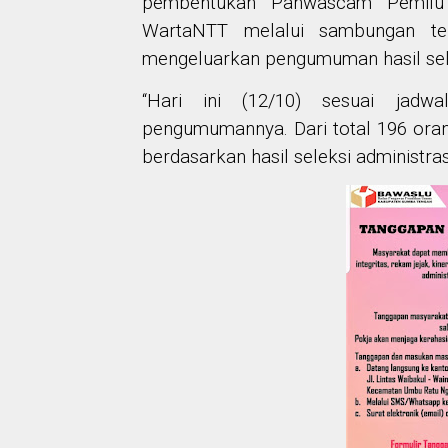
pembentukan Panwascam Pemilu 
WartaNTT melalui sambungan te
mengeluarkan pengumuman hasil sel
“Hari ini (12/10) sesuai jad
pengumumannya. Dari total 196 ora
berdasarkan hasil seleksi administra