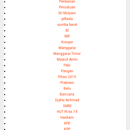
Perikanan
Persatuan
Sri Mulyani
pilkada
sumba barat
BI
IMF
Korupsi
Manggarai
Manggarai Timur
Maáruf Amin
Palu
Pangan
Pilres 2019
Prabowo
Belu
Bencana
Djafar Achmad
GMNI
HUT RI ke 74
Hankam
KPK
KSP