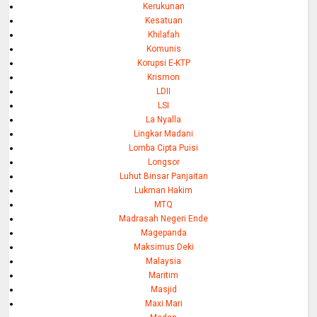
Kerukunan
Kesatuan
Khilafah
Komunis
Korupsi E-KTP
Krismon
LDII
LSI
La Nyalla
Lingkar Madani
Lomba Cipta Puisi
Longsor
Luhut Binsar Panjaitan
Lukman Hakim
MTQ
Madrasah Negeri Ende
Magepanda
Maksimus Deki
Malaysia
Maritim
Masjid
Maxi Mari