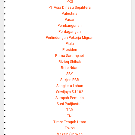
PKS
PT Asia Dinasti Sejahtera
Palestina
Pasar
Pembangunan
Perdagangan
Perlindungan Pekerja Migran
Piala
Presiden
Ratna Sarumpaet
Rizieq Shihab
Rote Ndao
SBY
Sekjen PBB
Sengketa Lahan
Sriwijaya SJ-182
Sumpah Pemuda
Susi Pudjiastuti
TGB
TNI
Timor Tengah Utara
Tokoh
Vaksin Sinovac