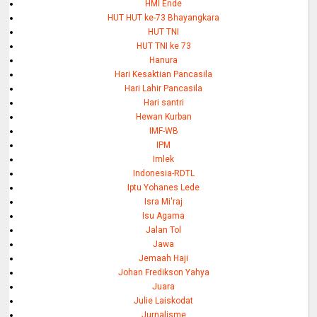
HMI Ende
HUT HUT ke-73 Bhayangkara
HUT TNI
HUT TNI ke 73
Hanura
Hari Kesaktian Pancasila
Hari Lahir Pancasila
Hari santri
Hewan Kurban
IMF-WB
IPM
Imlek
Indonesia-RDTL
Iptu Yohanes Lede
Isra Mi'raj
Isu Agama
Jalan Tol
Jawa
Jemaah Haji
Johan Fredikson Yahya
Juara
Julie Laiskodat
Jurnalisme