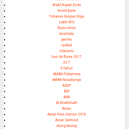
Wakil Bupati Ende
World Bank
Yohanes borgias Riga
coklit KPU
flores timur
larantuka
pemilu
radikal
toleransi
tour de flores 2017
23 T
4 Tahun
AMAN Flobamora
AMAN Nusabunga
ASDP
ASF
ASN
Al Khaththath
Anies
Asian Para Games 2018
Asian Sentinel
Asing-Aseng