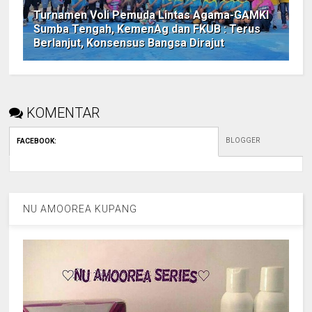
Turnamen Voli Pemuda Lintas Agama-GAMKI
Sumba Tengah, KemenAg dan FKUB : Terus
Berlanjut, Konsensus Bangsa Dirajut
KOMENTAR
BLOGGER
FACEBOOK
:
NU AMOOREA KUPANG