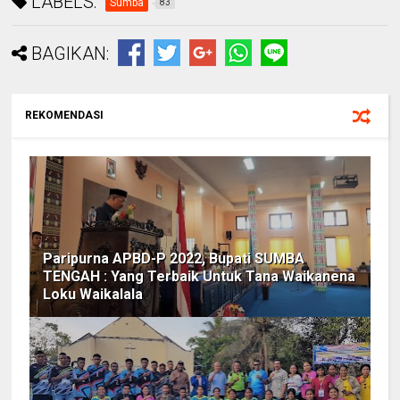
LABELS:
Sumba
83
BAGIKAN:
REKOMENDASI
Paripurna APBD-P 2022, Bupati SUMBA
TENGAH : Yang Terbaik Untuk Tana Waikanena
Loku Waikalala