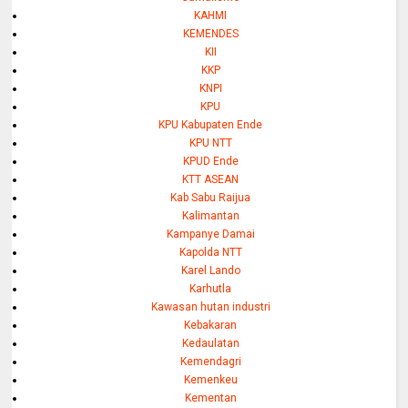
KAHMI
KEMENDES
KII
KKP
KNPI
KPU
KPU Kabupaten Ende
KPU NTT
KPUD Ende
KTT ASEAN
Kab Sabu Raijua
Kalimantan
Kampanye Damai
Kapolda NTT
Karel Lando
Karhutla
Kawasan hutan industri
Kebakaran
Kedaulatan
Kemendagri
Kemenkeu
Kementan