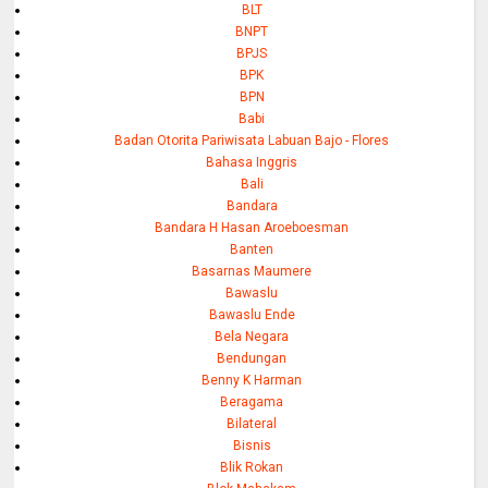
BLT
BNPT
BPJS
BPK
BPN
Babi
Badan Otorita Pariwisata Labuan Bajo - Flores
Bahasa Inggris
Bali
Bandara
Bandara H Hasan Aroeboesman
Banten
Basarnas Maumere
Bawaslu
Bawaslu Ende
Bela Negara
Bendungan
Benny K Harman
Beragama
Bilateral
Bisnis
Blik Rokan