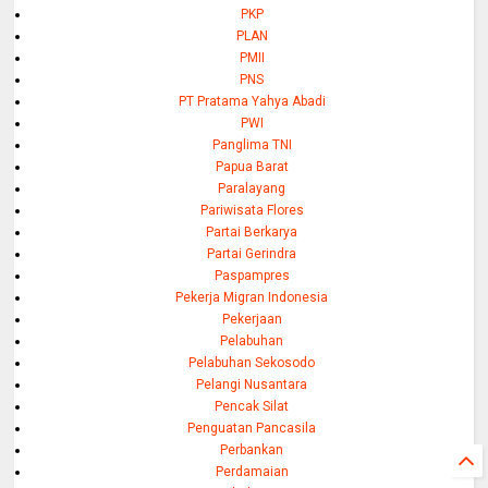
PKP
PLAN
PMII
PNS
PT Pratama Yahya Abadi
PWI
Panglima TNI
Papua Barat
Paralayang
Pariwisata Flores
Partai Berkarya
Partai Gerindra
Paspampres
Pekerja Migran Indonesia
Pekerjaan
Pelabuhan
Pelabuhan Sekosodo
Pelangi Nusantara
Pencak Silat
Penguatan Pancasila
Perbankan
Perdamaian