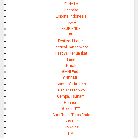
Ende lio
Esemka
Esports Indonesia
FKMA
FKUB ENDE
FPI
Festival Literasi
Festival Sandelwood
Festival Tenun Ikat
Final
Fitnah
GMNI Ende
GNPF MUI
Game of Thrones
Ganjar Pranowo
Gempa. Tsunami
Gerindra
Golkar NTT
Guru Tidak Tetap Ende
Gus Dur
HIV/Aids
HMI