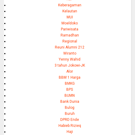
Keberagaman
Kelautan
MUI
Moeldoko
Pariwisata
Ramadhan
Regional
Reuni Alumni 212
Wiranto
Yenny Wahid
3 tahun Jokowi-JK
Alor
BBM 1 Harga
BMKG
BPS
BUMN
Bank Dunia
Bulog
Buruh
DPRD Ende
Habieb Rizieq
Haji