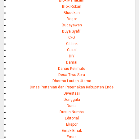
Blok Mahakam
Blok Rokan
Blusukan
Bogor
Budayawan
Buya Syafi'i
CFD
Citilink
Cukai
DIY
Damai
Danau Kelimutu
Desa Tiwu Sora
Dharma Lautan Utama
Dinas Pertanian dan Peternakan Kabupaten Ende
Divestasi
Donggala
Dunia
Dusun Numba
Editorial
Ekspor
Emak-Emak
Emas