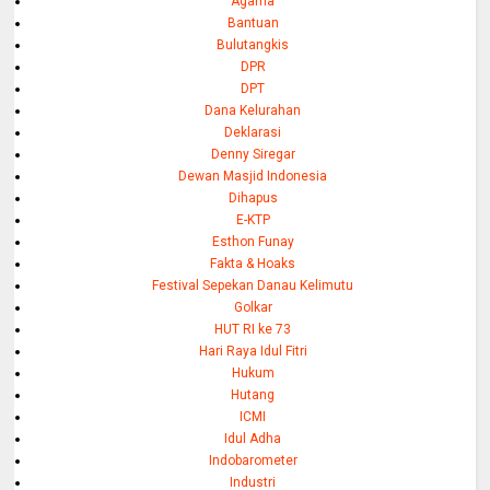
Agama
Bantuan
Bulutangkis
DPR
DPT
Dana Kelurahan
Deklarasi
Denny Siregar
Dewan Masjid Indonesia
Dihapus
E-KTP
Esthon Funay
Fakta & Hoaks
Festival Sepekan Danau Kelimutu
Golkar
HUT RI ke 73
Hari Raya Idul Fitri
Hukum
Hutang
ICMI
Idul Adha
Indobarometer
Industri