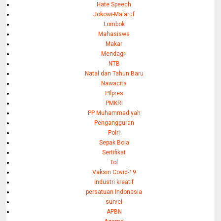
Hate Speech
Jokowi-Ma'aruf
Lombok
Mahasiswa
Makar
Mendagri
NTB
Natal dan Tahun Baru
Nawacita
PIlpres
PMKRI
PP Muhammadiyah
Pengangguran
Polri
Sepak Bola
Sertifikat
Tol
Vaksin Covid-19
industri kreatif
persatuan Indonesia
survei
APBN