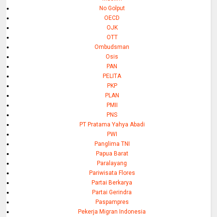
No Golput
OECD
OJK
OTT
Ombudsman
Osis
PAN
PELITA
PKP
PLAN
PMII
PNS
PT Pratama Yahya Abadi
PWI
Panglima TNI
Papua Barat
Paralayang
Pariwisata Flores
Partai Berkarya
Partai Gerindra
Paspampres
Pekerja Migran Indonesia