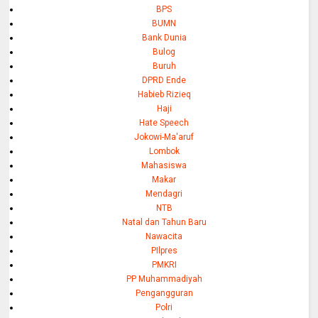
BPS
BUMN
Bank Dunia
Bulog
Buruh
DPRD Ende
Habieb Rizieq
Haji
Hate Speech
Jokowi-Ma'aruf
Lombok
Mahasiswa
Makar
Mendagri
NTB
Natal dan Tahun Baru
Nawacita
PIlpres
PMKRI
PP Muhammadiyah
Pengangguran
Polri