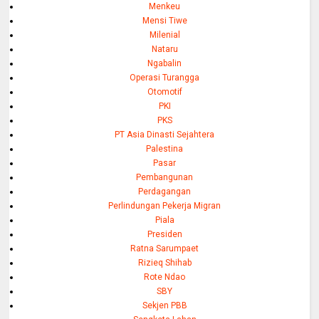
Menkeu
Mensi Tiwe
Milenial
Nataru
Ngabalin
Operasi Turangga
Otomotif
PKI
PKS
PT Asia Dinasti Sejahtera
Palestina
Pasar
Pembangunan
Perdagangan
Perlindungan Pekerja Migran
Piala
Presiden
Ratna Sarumpaet
Rizieq Shihab
Rote Ndao
SBY
Sekjen PBB