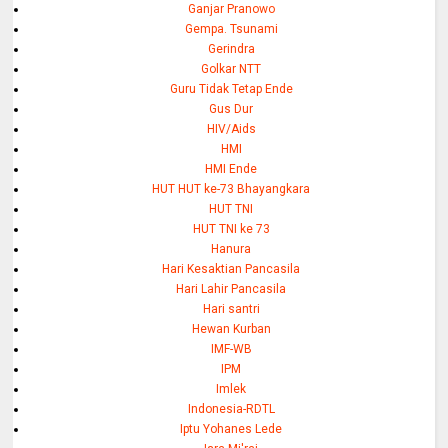
Ganjar Pranowo
Gempa. Tsunami
Gerindra
Golkar NTT
Guru Tidak Tetap Ende
Gus Dur
HIV/Aids
HMI
HMI Ende
HUT HUT ke-73 Bhayangkara
HUT TNI
HUT TNI ke 73
Hanura
Hari Kesaktian Pancasila
Hari Lahir Pancasila
Hari santri
Hewan Kurban
IMF-WB
IPM
Imlek
Indonesia-RDTL
Iptu Yohanes Lede