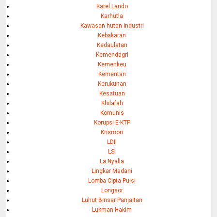
Karel Lando
Karhutla
Kawasan hutan industri
Kebakaran
Kedaulatan
Kemendagri
Kemenkeu
Kementan
Kerukunan
Kesatuan
Khilafah
Komunis
Korupsi E-KTP
Krismon
LDII
LSI
La Nyalla
Lingkar Madani
Lomba Cipta Puisi
Longsor
Luhut Binsar Panjaitan
Lukman Hakim