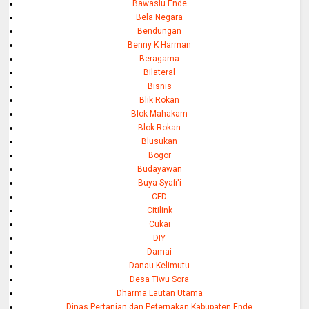
Bawaslu Ende
Bela Negara
Bendungan
Benny K Harman
Beragama
Bilateral
Bisnis
Blik Rokan
Blok Mahakam
Blok Rokan
Blusukan
Bogor
Budayawan
Buya Syafi'i
CFD
Citilink
Cukai
DIY
Damai
Danau Kelimutu
Desa Tiwu Sora
Dharma Lautan Utama
Dinas Pertanian dan Peternakan Kabupaten Ende