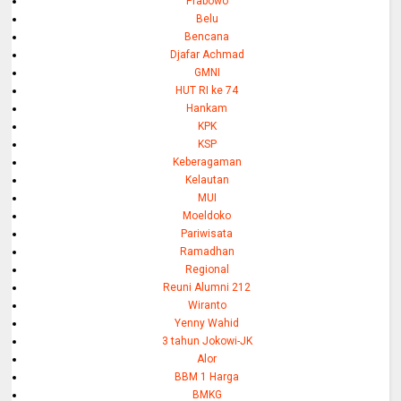
Prabowo
Belu
Bencana
Djafar Achmad
GMNI
HUT RI ke 74
Hankam
KPK
KSP
Keberagaman
Kelautan
MUI
Moeldoko
Pariwisata
Ramadhan
Regional
Reuni Alumni 212
Wiranto
Yenny Wahid
3 tahun Jokowi-JK
Alor
BBM 1 Harga
BMKG