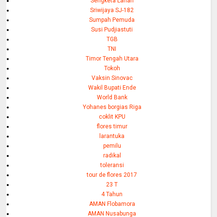
Sengketa Lahan
Sriwijaya SJ-182
Sumpah Pemuda
Susi Pudjiastuti
TGB
TNI
Timor Tengah Utara
Tokoh
Vaksin Sinovac
Wakil Bupati Ende
World Bank
Yohanes borgias Riga
coklit KPU
flores timur
larantuka
pemilu
radikal
toleransi
tour de flores 2017
23 T
4 Tahun
AMAN Flobamora
AMAN Nusabunga