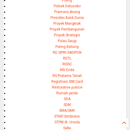
Poling
Polsek Detusoko
Pramono Anung
Presiden Bank Dunia
Proyek Mangkrak
Proyek Pembangunan
Proyek Strategis
Pulau Saugi
Puting Beliung
RD SIPRI SADIPUN
RDTL
RISSC
RRI Ende
RS Pratama Tanali
Registrasi SIM Card
Restorative justice
Rumah janda
SDA
SDM
SMA/SMK
STKIP Simbiosis
STPM St. Ursula
Sabu