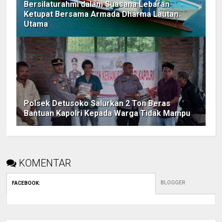
Bersilaturahmi dalam Suasana Lebaran
Ketupat Bersama Armada Dharma Lautan
Utama
Polsek Detusoko Salurkan 2 Ton Beras
Bantuan Kapolri Kepada Warga Tidak Mampu
KOMENTAR
BLOGGER
FACEBOOK
: