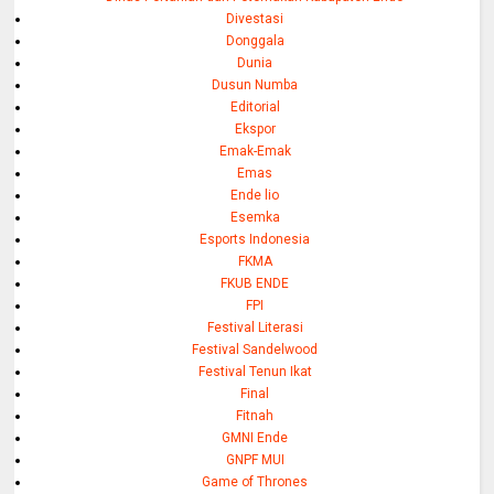
Divestasi
Donggala
Dunia
Dusun Numba
Editorial
Ekspor
Emak-Emak
Emas
Ende lio
Esemka
Esports Indonesia
FKMA
FKUB ENDE
FPI
Festival Literasi
Festival Sandelwood
Festival Tenun Ikat
Final
Fitnah
GMNI Ende
GNPF MUI
Game of Thrones