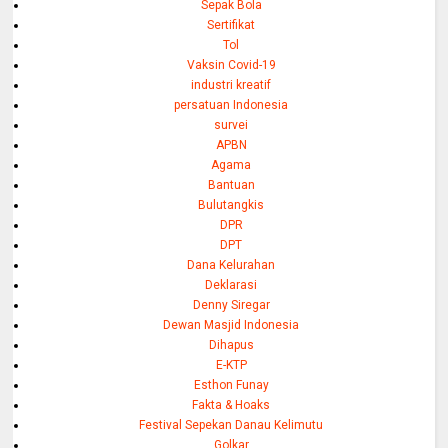
Sepak Bola
Sertifikat
Tol
Vaksin Covid-19
industri kreatif
persatuan Indonesia
survei
APBN
Agama
Bantuan
Bulutangkis
DPR
DPT
Dana Kelurahan
Deklarasi
Denny Siregar
Dewan Masjid Indonesia
Dihapus
E-KTP
Esthon Funay
Fakta & Hoaks
Festival Sepekan Danau Kelimutu
Golkar