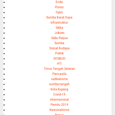
Ende
Flores
Opini
Sumba Barat Daya
Infrastruktur
Sikka
Jokowi
Sabu Raijua
Sumba
Sosial Budaya
Politik
SOSBUD
HTI
Timor Tengah Selatan
Pancasila
radikalisme
sumba tengah
Kota Kupang
Covid-19
Internasional
Pemilu 2019
Nasionalisme
Papua