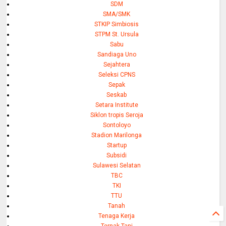
SDM
SMA/SMK
STKIP Simbiosis
STPM St. Ursula
Sabu
Sandiaga Uno
Sejahtera
Seleksi CPNS
Sepak
Seskab
Setara Institute
Siklon tropis Seroja
Sontoloyo
Stadion Marilonga
Startup
Subsidi
Sulawesi Selatan
TBC
TKI
TTU
Tanah
Tenaga Kerja
Ternak Tani