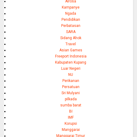
Alrosa
Kampanye
Ngada
Pendidikan
Perbatasan
SARA
Sidang Ahok
Travel
Asian Games
Freeport Indonesia
Kabupaten Kupang
Luar Negeri
NU
Perikanan
Persatuan
Sri Mulyani
pilkada
sumba barat
BI
IMF
Korupsi
Manggarai
Manggarai Timur