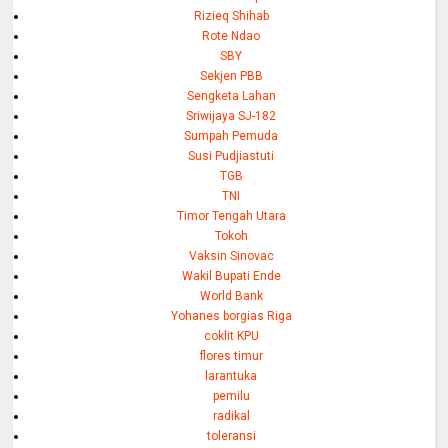
Rizieq Shihab
Rote Ndao
SBY
Sekjen PBB
Sengketa Lahan
Sriwijaya SJ-182
Sumpah Pemuda
Susi Pudjiastuti
TGB
TNI
Timor Tengah Utara
Tokoh
Vaksin Sinovac
Wakil Bupati Ende
World Bank
Yohanes borgias Riga
coklit KPU
flores timur
larantuka
pemilu
radikal
toleransi