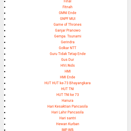
Final
Fitnah
GMNI Ende
GNPF MUI
Game of Thrones
Ganjar Pranowo
Gempa. Tsunami
Gerindra
Golkar NTT
Guru Tidak Tetap Ende
Gus Dur
HIV/Aids
HMI
HMI Ende
HUT HUT ke-73 Bhayangkara
HUT TNI
HUT TNI ke 73
Hanura
Hari Kesaktian Pancasila
Hari Lahir Pancasila
Hari santri
Hewan Kurban
IMF-WB