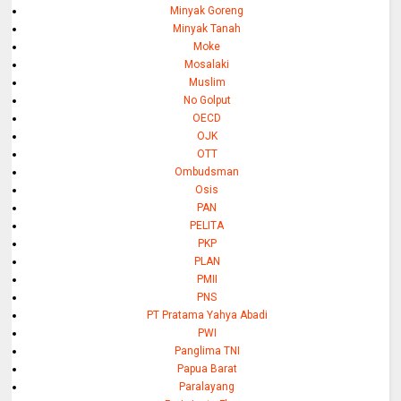
Minyak Goreng
Minyak Tanah
Moke
Mosalaki
Muslim
No Golput
OECD
OJK
OTT
Ombudsman
Osis
PAN
PELITA
PKP
PLAN
PMII
PNS
PT Pratama Yahya Abadi
PWI
Panglima TNI
Papua Barat
Paralayang