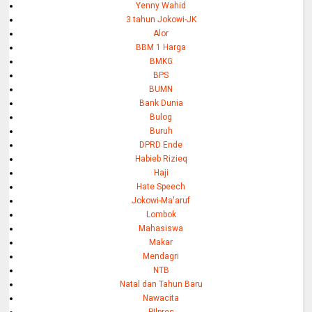
Yenny Wahid
3 tahun Jokowi-JK
Alor
BBM 1 Harga
BMKG
BPS
BUMN
Bank Dunia
Bulog
Buruh
DPRD Ende
Habieb Rizieq
Haji
Hate Speech
Jokowi-Ma'aruf
Lombok
Mahasiswa
Makar
Mendagri
NTB
Natal dan Tahun Baru
Nawacita
PIlpres