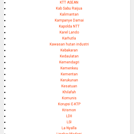
KTT ASEAN
Kab Sabu Raijua
Kalimantan
Kampanye Damai
Kapolda NTT
Karel Lando
Karhutla
Kawasan hutan industri
Kebakaran
Kedaulatan
Kemendagri
Kemenkeu
Kementan
Kerukunan
Kesatuan
Khilafah
Komunis
Korupsi E-KTP
Krismon
LDII
LSI
La Nyalla
Lingkar Madani