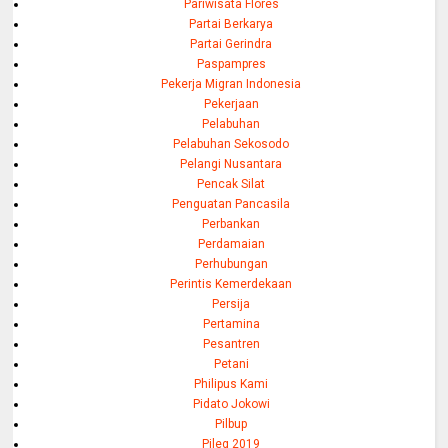
Pariwisata Flores
Partai Berkarya
Partai Gerindra
Paspampres
Pekerja Migran Indonesia
Pekerjaan
Pelabuhan
Pelabuhan Sekosodo
Pelangi Nusantara
Pencak Silat
Penguatan Pancasila
Perbankan
Perdamaian
Perhubungan
Perintis Kemerdekaan
Persija
Pertamina
Pesantren
Petani
Philipus Kami
Pidato Jokowi
Pilbup
Pileg 2019