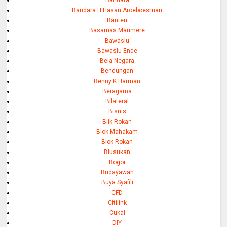
Bandara H Hasan Aroeboesman
Banten
Basarnas Maumere
Bawaslu
Bawaslu Ende
Bela Negara
Bendungan
Benny K Harman
Beragama
Bilateral
Bisnis
Blik Rokan
Blok Mahakam
Blok Rokan
Blusukan
Bogor
Budayawan
Buya Syafi'i
CFD
Citilink
Cukai
DIY