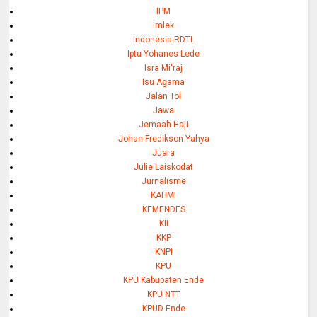
IPM
Imlek
Indonesia-RDTL
Iptu Yohanes Lede
Isra Mi'raj
Isu Agama
Jalan Tol
Jawa
Jemaah Haji
Johan Fredikson Yahya
Juara
Julie Laiskodat
Jurnalisme
KAHMI
KEMENDES
KII
KKP
KNPI
KPU
KPU Kabupaten Ende
KPU NTT
KPUD Ende