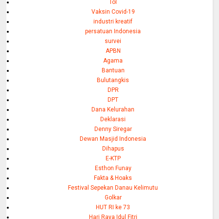
Tol
Vaksin Covid-19
industri kreatif
persatuan Indonesia
survei
APBN
Agama
Bantuan
Bulutangkis
DPR
DPT
Dana Kelurahan
Deklarasi
Denny Siregar
Dewan Masjid Indonesia
Dihapus
E-KTP
Esthon Funay
Fakta & Hoaks
Festival Sepekan Danau Kelimutu
Golkar
HUT RI ke 73
Hari Raya Idul Fitri