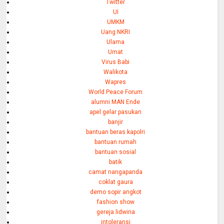
Twitter
UI
UMKM
Uang NKRI
Ulama
Umat
Virus Babi
Walikota
Wapres
World Peace Forum
alumni MAN Ende
apel gelar pasukan
banjir
bantuan beras kapolri
bantuan rumah
bantuan sosial
batik
camat nangapanda
coklat gaura
demo sopir angkot
fashion show
gereja lidwina
intoleransi