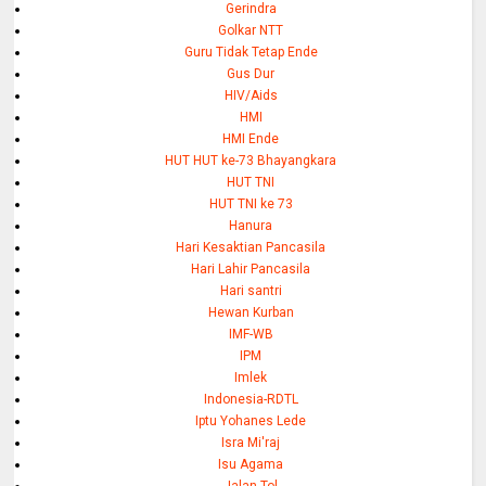
Gerindra
Golkar NTT
Guru Tidak Tetap Ende
Gus Dur
HIV/Aids
HMI
HMI Ende
HUT HUT ke-73 Bhayangkara
HUT TNI
HUT TNI ke 73
Hanura
Hari Kesaktian Pancasila
Hari Lahir Pancasila
Hari santri
Hewan Kurban
IMF-WB
IPM
Imlek
Indonesia-RDTL
Iptu Yohanes Lede
Isra Mi'raj
Isu Agama
Jalan Tol