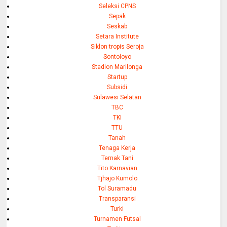
Seleksi CPNS
Sepak
Seskab
Setara Institute
Siklon tropis Seroja
Sontoloyo
Stadion Marilonga
Startup
Subsidi
Sulawesi Selatan
TBC
TKI
TTU
Tanah
Tenaga Kerja
Ternak Tani
Tito Karnavian
Tjhajo Kumolo
Tol Suramadu
Transparansi
Turki
Turnamen Futsal