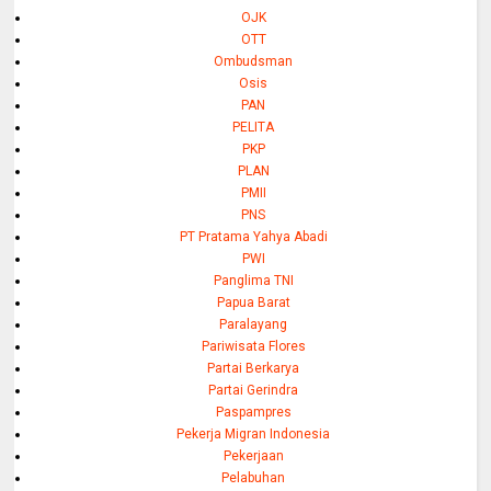
OJK
OTT
Ombudsman
Osis
PAN
PELITA
PKP
PLAN
PMII
PNS
PT Pratama Yahya Abadi
PWI
Panglima TNI
Papua Barat
Paralayang
Pariwisata Flores
Partai Berkarya
Partai Gerindra
Paspampres
Pekerja Migran Indonesia
Pekerjaan
Pelabuhan