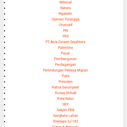
Milenial
Nataru
Ngabalin
Operasi Turangga
Otomotif
PKI
PKS
PT Asia Dinasti Sejahtera
Palestina
Pasar
Pembangunan
Perdagangan
Perlindungan Pekerja Migran
Piala
Presiden
Ratna Sarumpaet
Rizieq Shihab
Rote Ndao
SBY
Sekjen PBB
Sengketa Lahan
Sriwijaya SJ-182
Sumpah Pemuda