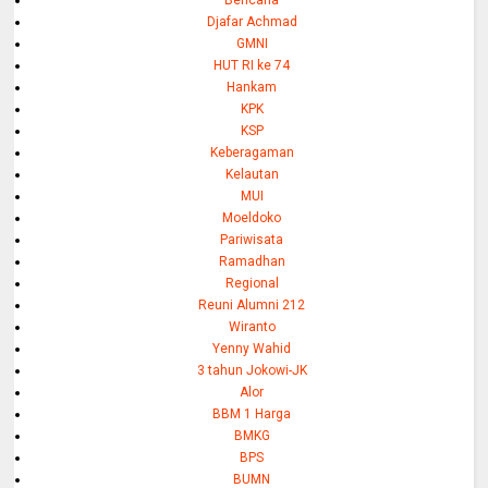
Djafar Achmad
GMNI
HUT RI ke 74
Hankam
KPK
KSP
Keberagaman
Kelautan
MUI
Moeldoko
Pariwisata
Ramadhan
Regional
Reuni Alumni 212
Wiranto
Yenny Wahid
3 tahun Jokowi-JK
Alor
BBM 1 Harga
BMKG
BPS
BUMN