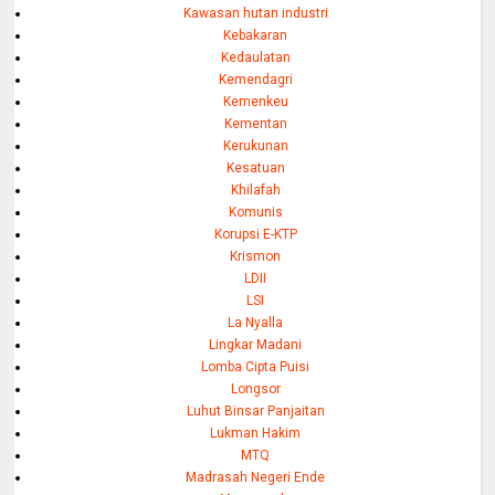
Kawasan hutan industri
Kebakaran
Kedaulatan
Kemendagri
Kemenkeu
Kementan
Kerukunan
Kesatuan
Khilafah
Komunis
Korupsi E-KTP
Krismon
LDII
LSI
La Nyalla
Lingkar Madani
Lomba Cipta Puisi
Longsor
Luhut Binsar Panjaitan
Lukman Hakim
MTQ
Madrasah Negeri Ende