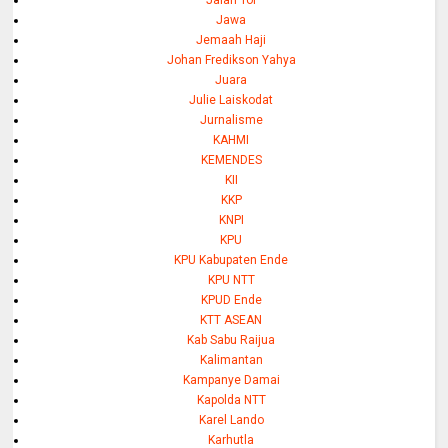
Jawa
Jemaah Haji
Johan Fredikson Yahya
Juara
Julie Laiskodat
Jurnalisme
KAHMI
KEMENDES
KII
KKP
KNPI
KPU
KPU Kabupaten Ende
KPU NTT
KPUD Ende
KTT ASEAN
Kab Sabu Raijua
Kalimantan
Kampanye Damai
Kapolda NTT
Karel Lando
Karhutla