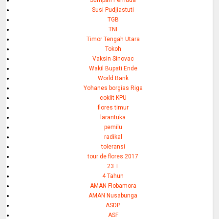
Susi Pudjiastuti
TGB
TNI
Timor Tengah Utara
Tokoh
Vaksin Sinovac
Wakil Bupati Ende
World Bank
Yohanes borgias Riga
coklit KPU
flores timur
larantuka
pemilu
radikal
toleransi
tour de flores 2017
23 T
4 Tahun
AMAN Flobamora
AMAN Nusabunga
ASDP
ASF