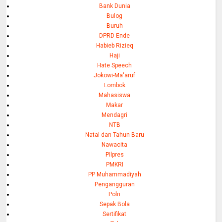
Bank Dunia
Bulog
Buruh
DPRD Ende
Habieb Rizieq
Haji
Hate Speech
Jokowi-Ma'aruf
Lombok
Mahasiswa
Makar
Mendagri
NTB
Natal dan Tahun Baru
Nawacita
PIlpres
PMKRI
PP Muhammadiyah
Pengangguran
Polri
Sepak Bola
Sertifikat