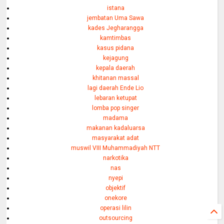
istana
jembatan Uma Sawa
kades Jegharangga
kamtimbas
kasus pidana
kejagung
kepala daerah
khitanan massal
lagi daerah Ende Lio
lebaran ketupat
lomba pop singer
madama
makanan kadaluarsa
masyarakat adat
muswil VIII Muhammadiyah NTT
narkotika
nas
nyepi
objektif
onekore
operasi lilin
outsourcing