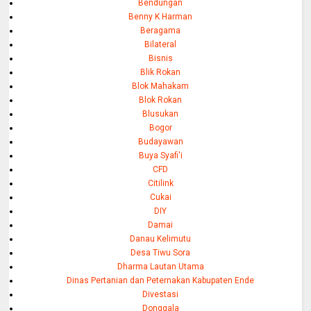
Bendungan
Benny K Harman
Beragama
Bilateral
Bisnis
Blik Rokan
Blok Mahakam
Blok Rokan
Blusukan
Bogor
Budayawan
Buya Syafi'i
CFD
Citilink
Cukai
DIY
Damai
Danau Kelimutu
Desa Tiwu Sora
Dharma Lautan Utama
Dinas Pertanian dan Peternakan Kabupaten Ende
Divestasi
Donggala