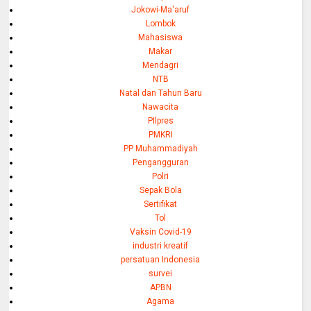
Jokowi-Ma'aruf
Lombok
Mahasiswa
Makar
Mendagri
NTB
Natal dan Tahun Baru
Nawacita
PIlpres
PMKRI
PP Muhammadiyah
Pengangguran
Polri
Sepak Bola
Sertifikat
Tol
Vaksin Covid-19
industri kreatif
persatuan Indonesia
survei
APBN
Agama