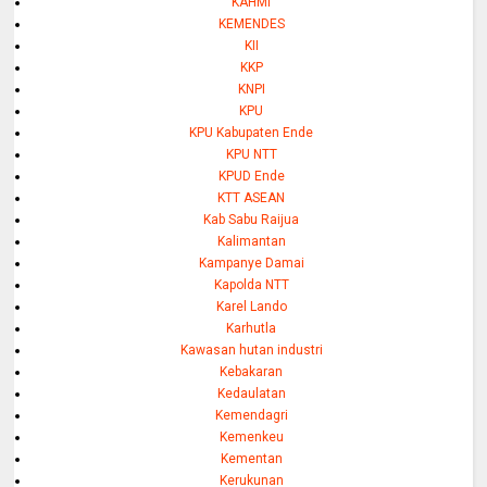
KAHMI
KEMENDES
KII
KKP
KNPI
KPU
KPU Kabupaten Ende
KPU NTT
KPUD Ende
KTT ASEAN
Kab Sabu Raijua
Kalimantan
Kampanye Damai
Kapolda NTT
Karel Lando
Karhutla
Kawasan hutan industri
Kebakaran
Kedaulatan
Kemendagri
Kemenkeu
Kementan
Kerukunan