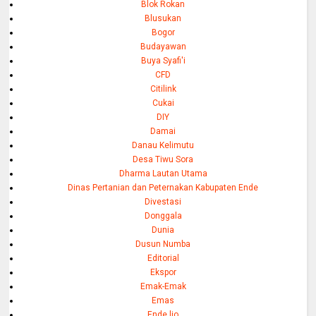
Blok Rokan
Blusukan
Bogor
Budayawan
Buya Syafi'i
CFD
Citilink
Cukai
DIY
Damai
Danau Kelimutu
Desa Tiwu Sora
Dharma Lautan Utama
Dinas Pertanian dan Peternakan Kabupaten Ende
Divestasi
Donggala
Dunia
Dusun Numba
Editorial
Ekspor
Emak-Emak
Emas
Ende lio