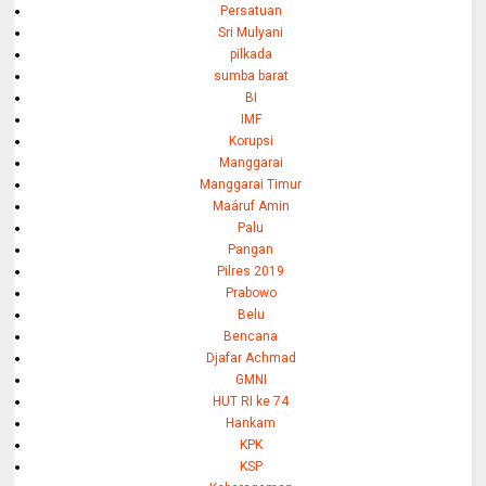
Persatuan
Sri Mulyani
pilkada
sumba barat
BI
IMF
Korupsi
Manggarai
Manggarai Timur
Maáruf Amin
Palu
Pangan
Pilres 2019
Prabowo
Belu
Bencana
Djafar Achmad
GMNI
HUT RI ke 74
Hankam
KPK
KSP