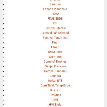
Esemka
Esports Indonesia
FKMA
FKUB ENDE
FPI
Festival Literasi
Festival Sandelwood
Festival Tenun Ikat
Final
Fitnah
GMNI Ende
GNPF MUI
Game of Thrones
Ganjar Pranowo
Gempa. Tsunami
Gerindra
Golkar NTT
Guru Tidak Tetap Ende
Gus Dur
HIV/Aids
HMI
HMI Ende