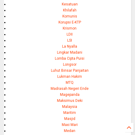
Kesatuan
Khilafah
Komunis
Korupsi E-KTP
Krismon
LDII
LSI
La Nyalla
Lingkar Madani
Lomba Cipta Puisi
Longsor
Luhut Binsar Panjaitan
Lukman Hakim
MTQ
Madrasah Negeri Ende
Magepanda
Maksimus Deki
Malaysia
Maritim
Masjid
Maxi Mari
Medan