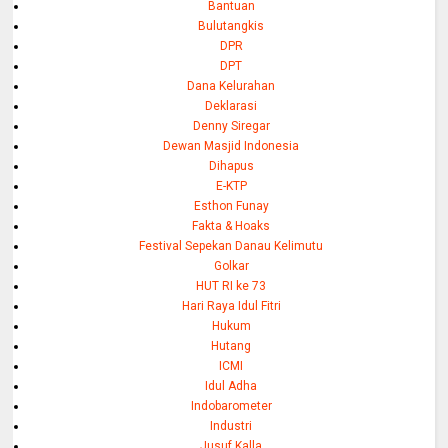
Bantuan
Bulutangkis
DPR
DPT
Dana Kelurahan
Deklarasi
Denny Siregar
Dewan Masjid Indonesia
Dihapus
E-KTP
Esthon Funay
Fakta & Hoaks
Festival Sepekan Danau Kelimutu
Golkar
HUT RI ke 73
Hari Raya Idul Fitri
Hukum
Hutang
ICMI
Idul Adha
Indobarometer
Industri
Jusuf Kalla