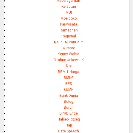
Keberagaman
Kelautan
MUI
Moeldoko
Pariwisata
Ramadhan
Regional
Reuni Alumni 212
Wiranto
Yenny Wahid
3 tahun Jokowi-JK
Alor
BBM 1 Harga
BMKG
BPS
BUMN
Bank Dunia
Bulog
Buruh
DPRD Ende
Habieb Rizieq
Haji
Hate Speech