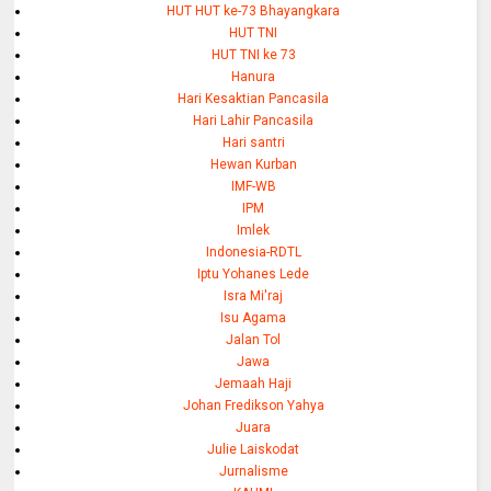
HUT HUT ke-73 Bhayangkara
HUT TNI
HUT TNI ke 73
Hanura
Hari Kesaktian Pancasila
Hari Lahir Pancasila
Hari santri
Hewan Kurban
IMF-WB
IPM
Imlek
Indonesia-RDTL
Iptu Yohanes Lede
Isra Mi'raj
Isu Agama
Jalan Tol
Jawa
Jemaah Haji
Johan Fredikson Yahya
Juara
Julie Laiskodat
Jurnalisme