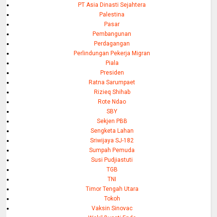
PT Asia Dinasti Sejahtera
Palestina
Pasar
Pembangunan
Perdagangan
Perlindungan Pekerja Migran
Piala
Presiden
Ratna Sarumpaet
Rizieq Shihab
Rote Ndao
SBY
Sekjen PBB
Sengketa Lahan
Sriwijaya SJ-182
Sumpah Pemuda
Susi Pudjiastuti
TGB
TNI
Timor Tengah Utara
Tokoh
Vaksin Sinovac