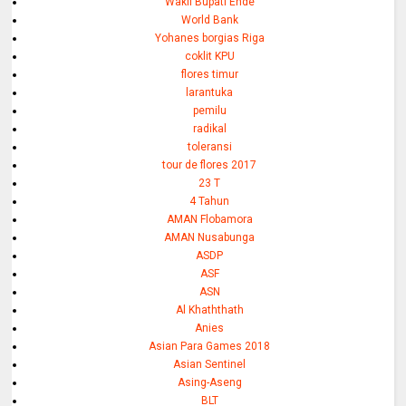
Wakil Bupati Ende
World Bank
Yohanes borgias Riga
coklit KPU
flores timur
larantuka
pemilu
radikal
toleransi
tour de flores 2017
23 T
4 Tahun
AMAN Flobamora
AMAN Nusabunga
ASDP
ASF
ASN
Al Khaththath
Anies
Asian Para Games 2018
Asian Sentinel
Asing-Aseng
BLT