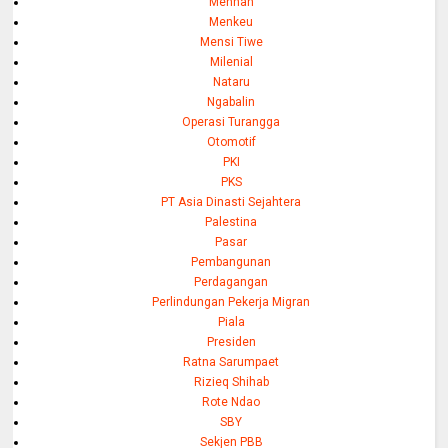
Menhan
Menkeu
Mensi Tiwe
Milenial
Nataru
Ngabalin
Operasi Turangga
Otomotif
PKI
PKS
PT Asia Dinasti Sejahtera
Palestina
Pasar
Pembangunan
Perdagangan
Perlindungan Pekerja Migran
Piala
Presiden
Ratna Sarumpaet
Rizieq Shihab
Rote Ndao
SBY
Sekjen PBB