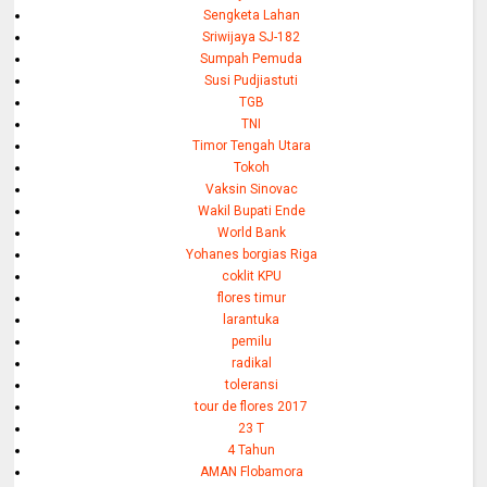
Sengketa Lahan
Sriwijaya SJ-182
Sumpah Pemuda
Susi Pudjiastuti
TGB
TNI
Timor Tengah Utara
Tokoh
Vaksin Sinovac
Wakil Bupati Ende
World Bank
Yohanes borgias Riga
coklit KPU
flores timur
larantuka
pemilu
radikal
toleransi
tour de flores 2017
23 T
4 Tahun
AMAN Flobamora