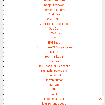
Game of Thrones
Ganjar Pranowo
Gempa. Tsunami
Gerindra
Golkar NTT
Guru Tidak Tetap Ende
Gus Dur
HIV/Aids
HMI
HMI Ende
HUT HUT ke-73 Bhayangkara
HUT TNI
HUT TNI ke 73
Hanura
Hari Kesaktian Pancasila
Hari Lahir Pancasila
Hari santri
Hewan Kurban
IMF-WB
IPM
Imlek
Indonesia-RDTL
Iptu Yohanes Lede