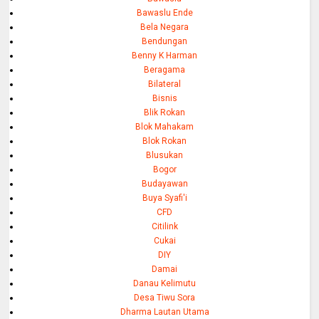
Bawaslu Ende
Bela Negara
Bendungan
Benny K Harman
Beragama
Bilateral
Bisnis
Blik Rokan
Blok Mahakam
Blok Rokan
Blusukan
Bogor
Budayawan
Buya Syafi'i
CFD
Citilink
Cukai
DIY
Damai
Danau Kelimutu
Desa Tiwu Sora
Dharma Lautan Utama