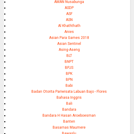
AMAN Nusabunga
ASDP
ASF
ASN
Al Khaththath
Anies
Asian Para Games 2018
Asian Sentinel
Asing-Aseng
BLT
BNPT
BPJS
BPK
BPN
Babi
Badan Otorita Pariwisata Labuan Bajo - Flores
Bahasa Inggris
Bali
Bandara
Bandara H Hasan Aroeboesman
Banten
Basarnas Maumere
Bawaslu