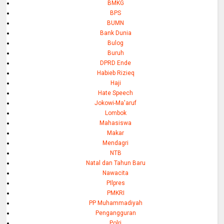
BMKG
BPS
BUMN
Bank Dunia
Bulog
Buruh
DPRD Ende
Habieb Rizieq
Haji
Hate Speech
Jokowi-Ma'aruf
Lombok
Mahasiswa
Makar
Mendagri
NTB
Natal dan Tahun Baru
Nawacita
PIlpres
PMKRI
PP Muhammadiyah
Pengangguran
Polri