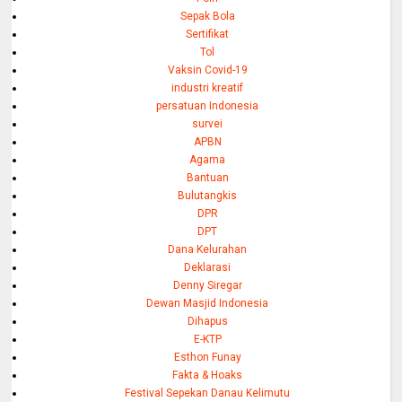
Sepak Bola
Sertifikat
Tol
Vaksin Covid-19
industri kreatif
persatuan Indonesia
survei
APBN
Agama
Bantuan
Bulutangkis
DPR
DPT
Dana Kelurahan
Deklarasi
Denny Siregar
Dewan Masjid Indonesia
Dihapus
E-KTP
Esthon Funay
Fakta & Hoaks
Festival Sepekan Danau Kelimutu