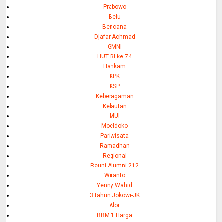
Prabowo
Belu
Bencana
Djafar Achmad
GMNI
HUT RI ke 74
Hankam
KPK
KSP
Keberagaman
Kelautan
MUI
Moeldoko
Pariwisata
Ramadhan
Regional
Reuni Alumni 212
Wiranto
Yenny Wahid
3 tahun Jokowi-JK
Alor
BBM 1 Harga