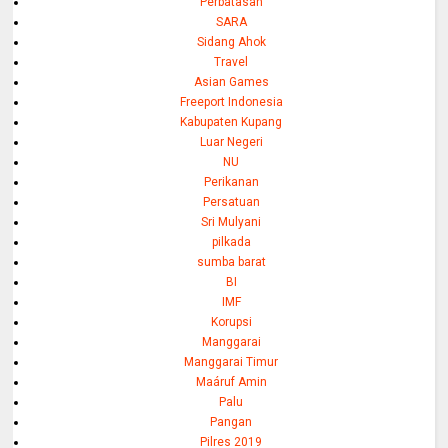
Perbatasan
SARA
Sidang Ahok
Travel
Asian Games
Freeport Indonesia
Kabupaten Kupang
Luar Negeri
NU
Perikanan
Persatuan
Sri Mulyani
pilkada
sumba barat
BI
IMF
Korupsi
Manggarai
Manggarai Timur
Maáruf Amin
Palu
Pangan
Pilres 2019