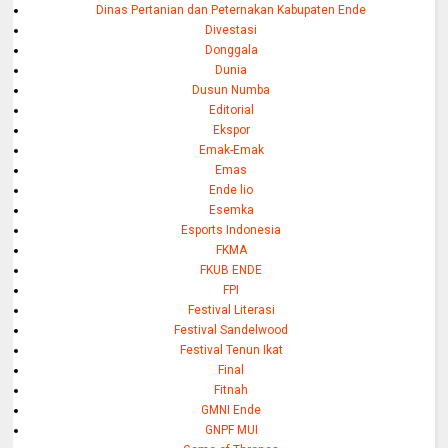
Dinas Pertanian dan Peternakan Kabupaten Ende
Divestasi
Donggala
Dunia
Dusun Numba
Editorial
Ekspor
Emak-Emak
Emas
Ende lio
Esemka
Esports Indonesia
FKMA
FKUB ENDE
FPI
Festival Literasi
Festival Sandelwood
Festival Tenun Ikat
Final
Fitnah
GMNI Ende
GNPF MUI