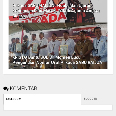
Pilkada SABU RAIJUA : Hoaks dan Ujaran
Kebencian Kian Marak, Tokoh Agama Angkat
Bicara
KRISTO Bantu SOLID : Momen Lucu
Pengundian Nomor Urut Pilkada SABU RAIJUA
KOMENTAR
BLOGGER
FACEBOOK
: