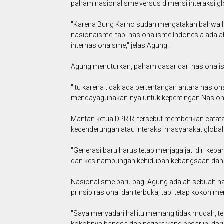
paham nasionalisme versus dimensi interaksi gl
"Karena Bung Karno sudah mengatakan bahwa Ind
nasionaisme, tapi nasionalisme Indonesia adala
internasionaisme," jelas Agung.
Agung menuturkan, paham dasar dari nasionalis
"Itu karena tidak ada pertentangan antara nasio
mendayagunakan-nya untuk kepentingan Nasional
Mantan ketua DPR RI tersebut memberikan cata
kecenderungan atau interaksi masyarakat global
"Generasi baru harus tetap menjaga jati diri ke
dan kesinambungan kehidupan kebangsaan dan k
Nasionalisme baru bagi Agung adalah sebuah na
prinsip rasional dan terbuka, tapi tetap kokoh men
"Saya menyadari hal itu memang tidak mudah, tet
kokohnya bangsa dan negara yang besar ini dari