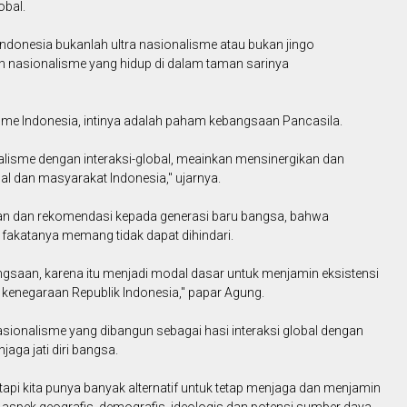
obal.
onesia bukanlah ultra nasionalisme atau bukan jingo
h nasionalisme yang hidup di dalam taman sarinya
me Indonesia, intinya adalah paham kebangsaan Pancasila.
nalisme dengan interaksi-global, meainkan mensinergikan dan
 dan masyarakat Indonesia," ujarnya.
tan dan rekomendasi kepada generasi baru bangsa, bahwa
 fakatanya memang tidak dapat dihindari.
bangsaan, karena itu menjadi modal dasar untuk menjamin eksistensi
enegaraan Republik Indonesia," papar Agung.
sionalisme yang dibangun sebagai hasi interaksi global dengan
jaga jati diri bangsa.
api kita punya banyak alternatif untuk tetap menjaga dan menjamin
 aspek geografis, demografis, ideologis dan potensi sumber daya