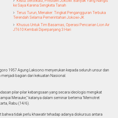
Kebut Sertifikasi, Presiden Jokowi: Banyak Yang Nangis
ke Saya Karena Sengketa Tanah
Terus Turun, Menaker: Tingkat Pengangguran Terbuka
Terendah Selama Pemerintahan Jokowi-JK
Khusus Untuk Tim Basarnas, Operasi Pencarian Lion Air
JT610 Kembali Diperpanjang 3 Hari
sgoro 1957 Agung Laksono menyerukan kepada seluruh unsur dan
menjadi bagian dari kekuatan Nasional.
dasan pilar-pilar kebangsaan yang secara ideologis mengikat
sampai Merauke," katanya dalam seminar bertema 'Memotret
karta, Rabu (14/6).
 bahwa tidak perlu khawatir tehadap adanya diskursus antara