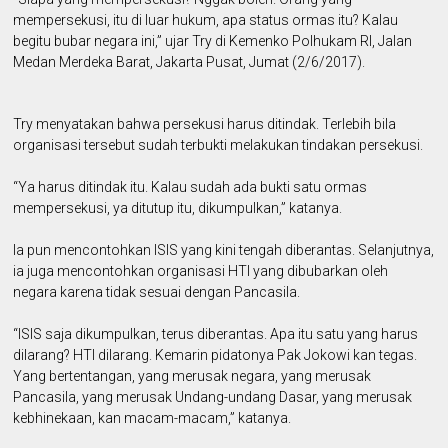
mempersekusi, itu di luar hukum, apa status ormas itu? Kalau
begitu bubar negara ini,” ujar Try di Kemenko Polhukam RI, Jalan
Medan Merdeka Barat, Jakarta Pusat, Jumat (2/6/2017).
Try menyatakan bahwa persekusi harus ditindak. Terlebih bila
organisasi tersebut sudah terbukti melakukan tindakan persekusi.
“Ya harus ditindak itu. Kalau sudah ada bukti satu ormas
mempersekusi, ya ditutup itu, dikumpulkan,” katanya.
Ia pun mencontohkan ISIS yang kini tengah diberantas. Selanjutnya,
ia juga mencontohkan organisasi HTI yang dibubarkan oleh
negara karena tidak sesuai dengan Pancasila.
“ISIS saja dikumpulkan, terus diberantas. Apa itu satu yang harus
dilarang? HTI dilarang. Kemarin pidatonya Pak Jokowi kan tegas.
Yang bertentangan, yang merusak negara, yang merusak
Pancasila, yang merusak Undang-undang Dasar, yang merusak
kebhinekaan, kan macam-macam,” katanya.