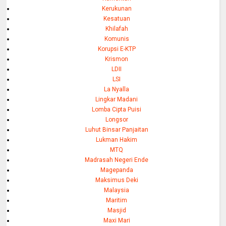
Kerukunan
Kesatuan
Khilafah
Komunis
Korupsi E-KTP
Krismon
LDII
LSI
La Nyalla
Lingkar Madani
Lomba Cipta Puisi
Longsor
Luhut Binsar Panjaitan
Lukman Hakim
MTQ
Madrasah Negeri Ende
Magepanda
Maksimus Deki
Malaysia
Maritim
Masjid
Maxi Mari