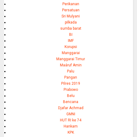
Perikanan
Persatuan
Sri Mulyani
pilkada
sumba barat
BI
IMF
Korupsi
Manggarai
Manggarai Timur
Maáruf Amin
Palu
Pangan
Pilres 2019
Prabowo
Belu
Bencana
Djafar Achmad
GMNI
HUT RI ke 74
Hankam
KPK