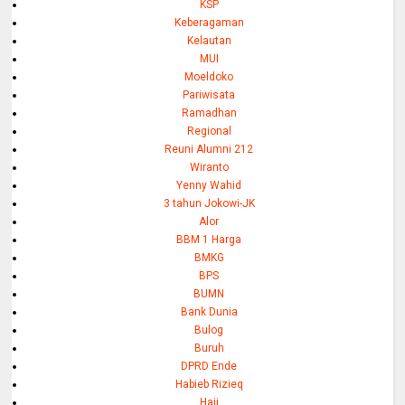
KSP
Keberagaman
Kelautan
MUI
Moeldoko
Pariwisata
Ramadhan
Regional
Reuni Alumni 212
Wiranto
Yenny Wahid
3 tahun Jokowi-JK
Alor
BBM 1 Harga
BMKG
BPS
BUMN
Bank Dunia
Bulog
Buruh
DPRD Ende
Habieb Rizieq
Haji