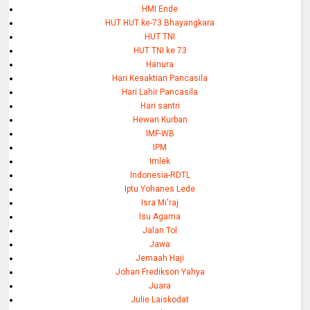
HMI Ende
HUT HUT ke-73 Bhayangkara
HUT TNI
HUT TNI ke 73
Hanura
Hari Kesaktian Pancasila
Hari Lahir Pancasila
Hari santri
Hewan Kurban
IMF-WB
IPM
Imlek
Indonesia-RDTL
Iptu Yohanes Lede
Isra Mi'raj
Isu Agama
Jalan Tol
Jawa
Jemaah Haji
Johan Fredikson Yahya
Juara
Julie Laiskodat