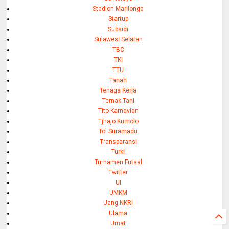
Stadion Marilonga
Startup
Subsidi
Sulawesi Selatan
TBC
TKI
TTU
Tanah
Tenaga Kerja
Ternak Tani
Tito Karnavian
Tjhajo Kumolo
Tol Suramadu
Transparansi
Turki
Turnamen Futsal
Twitter
UI
UMKM
Uang NKRI
Ulama
Umat