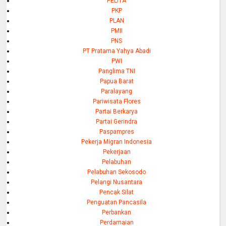
PELITA
PKP
PLAN
PMII
PNS
PT Pratama Yahya Abadi
PWI
Panglima TNI
Papua Barat
Paralayang
Pariwisata Flores
Partai Berkarya
Partai Gerindra
Paspampres
Pekerja Migran Indonesia
Pekerjaan
Pelabuhan
Pelabuhan Sekosodo
Pelangi Nusantara
Pencak Silat
Penguatan Pancasila
Perbankan
Perdamaian