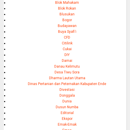
Blok Mahakam
Blok Rokan
Blusukan
Bogor
Budayawan
Buya Syafi'i
CFD
Citilink
Cukai
DIY
Damai
Danau Kelimutu
Desa Tiwu Sora
Dharma Lautan Utama
Dinas Pertanian dan Peternakan Kabupaten Ende
Divestasi
Donggala
Dunia
Dusun Numba
Editorial
Ekspor
Emak-Emak