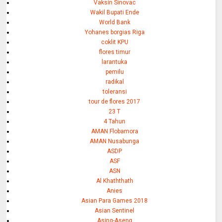
Vaksin Sinovac
Wakil Bupati Ende
World Bank
Yohanes borgias Riga
coklit KPU
flores timur
larantuka
pemilu
radikal
toleransi
tour de flores 2017
23 T
4 Tahun
AMAN Flobamora
AMAN Nusabunga
ASDP
ASF
ASN
Al Khaththath
Anies
Asian Para Games 2018
Asian Sentinel
Asing-Aseng