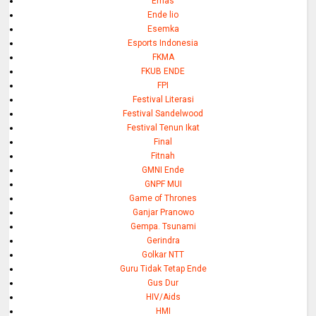
Emas
Ende lio
Esemka
Esports Indonesia
FKMA
FKUB ENDE
FPI
Festival Literasi
Festival Sandelwood
Festival Tenun Ikat
Final
Fitnah
GMNI Ende
GNPF MUI
Game of Thrones
Ganjar Pranowo
Gempa. Tsunami
Gerindra
Golkar NTT
Guru Tidak Tetap Ende
Gus Dur
HIV/Aids
HMI