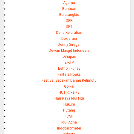
Agama
Bantuan
Bulutangkis
DPR
DPT
Dana Kelurahan
Deklarasi
Denny Siregar
Dewan Masjid Indonesia
Dihapus
E-KTP
Esthon Funay
Fakta & Hoaks
Festival Sepekan Danau Kelimutu
Golkar
HUT RI ke 73
Hari Raya Idul Fitri
Hukum
Hutang
ICMI
Idul Adha
Indobarometer