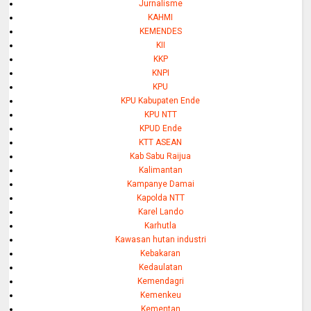
Jurnalisme
KAHMI
KEMENDES
KII
KKP
KNPI
KPU
KPU Kabupaten Ende
KPU NTT
KPUD Ende
KTT ASEAN
Kab Sabu Raijua
Kalimantan
Kampanye Damai
Kapolda NTT
Karel Lando
Karhutla
Kawasan hutan industri
Kebakaran
Kedaulatan
Kemendagri
Kemenkeu
Kementan