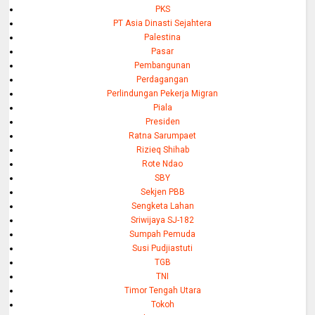
PKS
PT Asia Dinasti Sejahtera
Palestina
Pasar
Pembangunan
Perdagangan
Perlindungan Pekerja Migran
Piala
Presiden
Ratna Sarumpaet
Rizieq Shihab
Rote Ndao
SBY
Sekjen PBB
Sengketa Lahan
Sriwijaya SJ-182
Sumpah Pemuda
Susi Pudjiastuti
TGB
TNI
Timor Tengah Utara
Tokoh