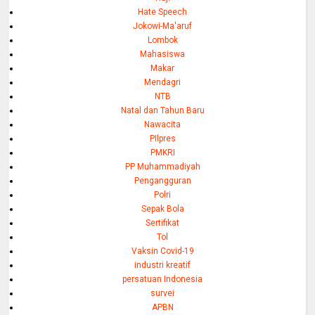
Hate Speech
Jokowi-Ma'aruf
Lombok
Mahasiswa
Makar
Mendagri
NTB
Natal dan Tahun Baru
Nawacita
PIlpres
PMKRI
PP Muhammadiyah
Pengangguran
Polri
Sepak Bola
Sertifikat
Tol
Vaksin Covid-19
industri kreatif
persatuan Indonesia
survei
APBN