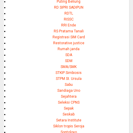
Puting Beliung
RD SIPRI SADIPUN
RDTL
RISSC
RRI Ende
RS Pratama Tanali
Registrasi SIM Card
Restorative justice
Rumah janda
SDA
SDM
SMA/SMK
STKIP Simbiosis
STPM St. Ursula
Sabu
Sandiaga Uno
Sejahtera
Seleksi CPNS
Sepak
Seskab
Setara Institute
Siklon tropis Seroja
Sontoloyo