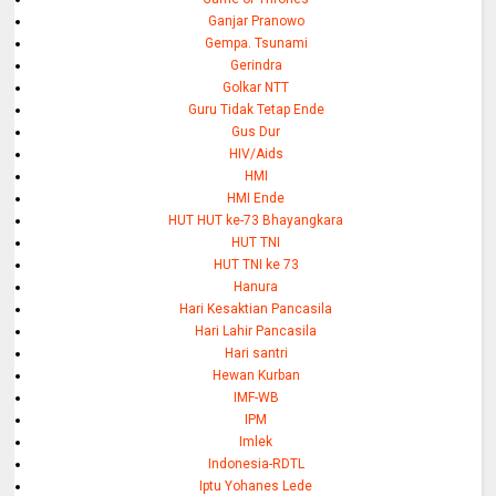
Ganjar Pranowo
Gempa. Tsunami
Gerindra
Golkar NTT
Guru Tidak Tetap Ende
Gus Dur
HIV/Aids
HMI
HMI Ende
HUT HUT ke-73 Bhayangkara
HUT TNI
HUT TNI ke 73
Hanura
Hari Kesaktian Pancasila
Hari Lahir Pancasila
Hari santri
Hewan Kurban
IMF-WB
IPM
Imlek
Indonesia-RDTL
Iptu Yohanes Lede