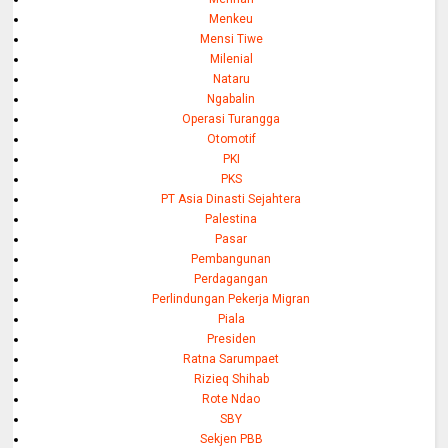
Menkeu
Mensi Tiwe
Milenial
Nataru
Ngabalin
Operasi Turangga
Otomotif
PKI
PKS
PT Asia Dinasti Sejahtera
Palestina
Pasar
Pembangunan
Perdagangan
Perlindungan Pekerja Migran
Piala
Presiden
Ratna Sarumpaet
Rizieq Shihab
Rote Ndao
SBY
Sekjen PBB