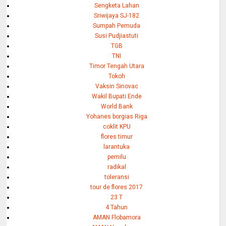
Sengketa Lahan
Sriwijaya SJ-182
Sumpah Pemuda
Susi Pudjiastuti
TGB
TNI
Timor Tengah Utara
Tokoh
Vaksin Sinovac
Wakil Bupati Ende
World Bank
Yohanes borgias Riga
coklit KPU
flores timur
larantuka
pemilu
radikal
toleransi
tour de flores 2017
23 T
4 Tahun
AMAN Flobamora