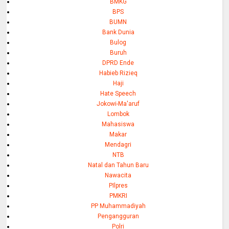
BMKG
BPS
BUMN
Bank Dunia
Bulog
Buruh
DPRD Ende
Habieb Rizieq
Haji
Hate Speech
Jokowi-Ma'aruf
Lombok
Mahasiswa
Makar
Mendagri
NTB
Natal dan Tahun Baru
Nawacita
PIlpres
PMKRI
PP Muhammadiyah
Pengangguran
Polri