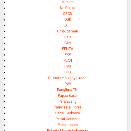
Muslim
No Golput
OECD
OJK
OTT
Ombudsman
Osis
PAN
PELITA
PKP
PLAN
PMII
PNS
PT Pratama Yahya Abadi
PWI
Panglima TNI
Papua Barat
Paralayang
Pariwisata Flores
Partai Berkarya
Partai Gerindra
Paspampres
Pekerja Migran Indonesia