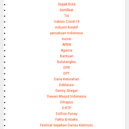
Sepak Bola
Sertifikat
Tol
Vaksin Covid-19
industri kreatif
persatuan Indonesia
survei
APBN
Agama
Bantuan
Bulutangkis
DPR
DPT
Dana Kelurahan
Deklarasi
Denny Siregar
Dewan Masjid Indonesia
Dihapus
E-KTP
Esthon Funay
Fakta & Hoaks
Festival Sepekan Danau Kelimutu