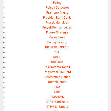
Poling
Polsek Detusoko
Pramono Anung
Presiden Bank Dunia
Proyek Mangkrak
Proyek Pembangunan
Proyek Strategis
Pulau Saugi
Puting Beliung
RD SIPRI SADIPUN
RDTL
RISSC
RRI Ende
RS Pratama Tanali
Registrasi SIM Card
Restorative justice
Rumah janda
SDA
SDM
SMA/SMK
STKIP Simbiosis
STPM St. Ursula