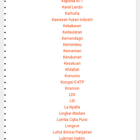
Kapolda NTT
Karel Lando
Karhutla
Kawasan hutan industri
Kebakaran
Kedaulatan
Kemendagri
Kemenkeu
Kementan
Kerukunan
Kesatuan
Khilafah
Komunis
Korupsi E-KTP
Krismon
LDII
LSI
La Nyalla
Lingkar Madani
Lomba Cipta Puisi
Longsor
Luhut Binsar Panjaitan
Lukman Hakim