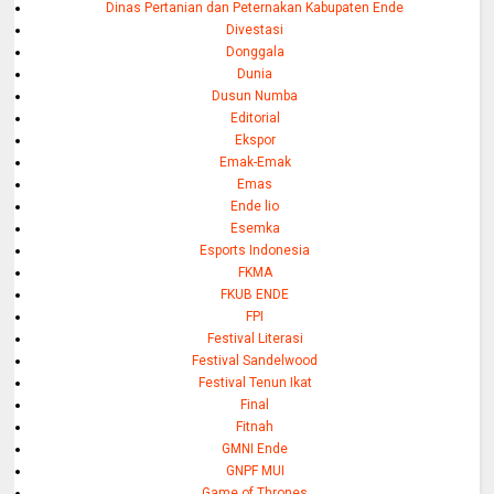
Dinas Pertanian dan Peternakan Kabupaten Ende
Divestasi
Donggala
Dunia
Dusun Numba
Editorial
Ekspor
Emak-Emak
Emas
Ende lio
Esemka
Esports Indonesia
FKMA
FKUB ENDE
FPI
Festival Literasi
Festival Sandelwood
Festival Tenun Ikat
Final
Fitnah
GMNI Ende
GNPF MUI
Game of Thrones