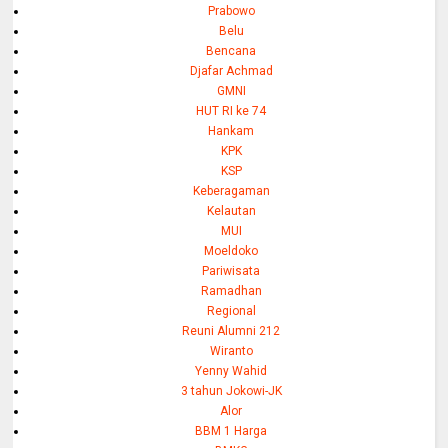
Prabowo
Belu
Bencana
Djafar Achmad
GMNI
HUT RI ke 74
Hankam
KPK
KSP
Keberagaman
Kelautan
MUI
Moeldoko
Pariwisata
Ramadhan
Regional
Reuni Alumni 212
Wiranto
Yenny Wahid
3 tahun Jokowi-JK
Alor
BBM 1 Harga