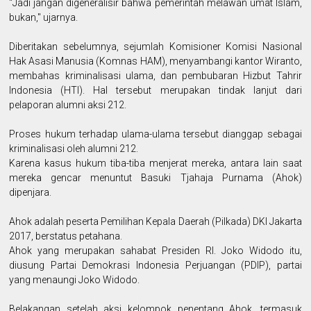
"Jadi jangan digeneralisir bahwa pemerintah melawan umat Islam,
bukan," ujarnya.
Diberitakan sebelumnya, sejumlah Komisioner Komisi Nasional
Hak Asasi Manusia (Komnas HAM), menyambangi kantor Wiranto,
membahas kriminalisasi ulama, dan pembubaran Hizbut Tahrir
Indonesia (HTI). Hal tersebut merupakan tindak lanjut dari
pelaporan alumni aksi 212.
Proses hukum terhadap ulama-ulama tersebut dianggap sebagai
kriminalisasi oleh alumni 212.
Karena kasus hukum tiba-tiba menjerat mereka, antara lain saat
mereka gencar menuntut Basuki Tjahaja Purnama (Ahok)
dipenjara.
Ahok adalah peserta Pemilihan Kepala Daerah (Pilkada) DKI Jakarta
2017, berstatus petahana.
Ahok yang merupakan sahabat Presiden RI. Joko Widodo itu,
diusung Partai Demokrasi Indonesia Perjuangan (PDIP), partai
yang menaungi Joko Widodo.
Belakangan setelah aksi kelompok penentang Ahok, termasuk