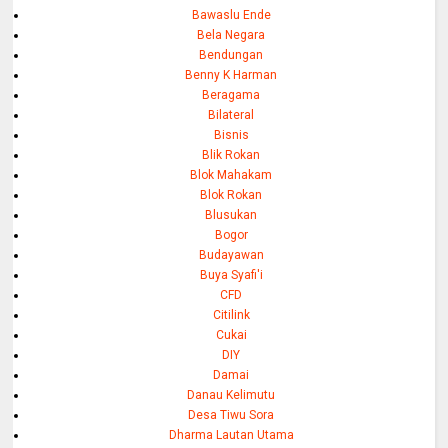
Bawaslu Ende
Bela Negara
Bendungan
Benny K Harman
Beragama
Bilateral
Bisnis
Blik Rokan
Blok Mahakam
Blok Rokan
Blusukan
Bogor
Budayawan
Buya Syafi'i
CFD
Citilink
Cukai
DIY
Damai
Danau Kelimutu
Desa Tiwu Sora
Dharma Lautan Utama