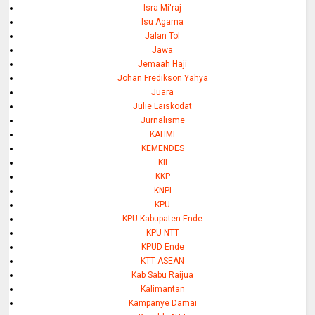
Isra Mi'raj
Isu Agama
Jalan Tol
Jawa
Jemaah Haji
Johan Fredikson Yahya
Juara
Julie Laiskodat
Jurnalisme
KAHMI
KEMENDES
KII
KKP
KNPI
KPU
KPU Kabupaten Ende
KPU NTT
KPUD Ende
KTT ASEAN
Kab Sabu Raijua
Kalimantan
Kampanye Damai