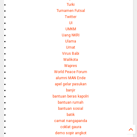
Turki
Turnamen Futsal
Twitter
UI
UMKM
Uang NKRI
Ulama
Umat
Virus Babi
Walikota
Wapres
World Peace Forum
alumni MAN Ende
apel gelar pasukan
banjir
bantuan beras kapolri
bantuan rumah
bantuan sosial
batik
camat nangapanda
coklat gaura
demo sopir angkot