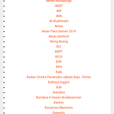
AMAN Nusabunga
ASDP
ASF
ASN
Al Khaththath
Anies
Asian Para Games 2018
Asian Sentinel
Asing-Aseng
BLT
BNPT
BPJS
BPK
BPN
Babi
Badan Otorita Pariwisata Labuan Bajo - Flores
Bahasa Inggris
Bali
Bandara
Bandara H Hasan Aroeboesman
Banten
Basarnas Maumere
Bawaslu