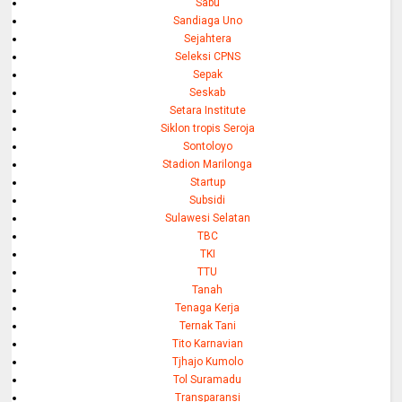
Sabu
Sandiaga Uno
Sejahtera
Seleksi CPNS
Sepak
Seskab
Setara Institute
Siklon tropis Seroja
Sontoloyo
Stadion Marilonga
Startup
Subsidi
Sulawesi Selatan
TBC
TKI
TTU
Tanah
Tenaga Kerja
Ternak Tani
Tito Karnavian
Tjhajo Kumolo
Tol Suramadu
Transparansi