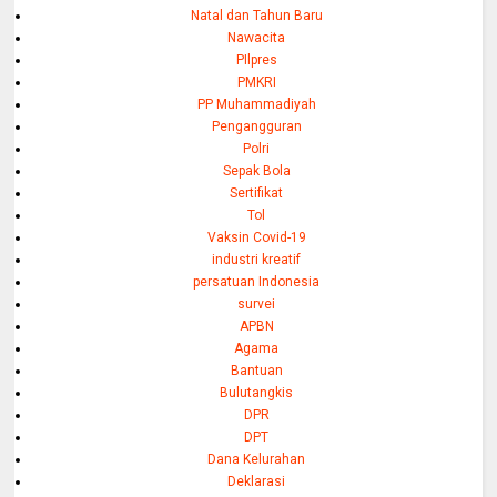
Natal dan Tahun Baru
Nawacita
PIlpres
PMKRI
PP Muhammadiyah
Pengangguran
Polri
Sepak Bola
Sertifikat
Tol
Vaksin Covid-19
industri kreatif
persatuan Indonesia
survei
APBN
Agama
Bantuan
Bulutangkis
DPR
DPT
Dana Kelurahan
Deklarasi