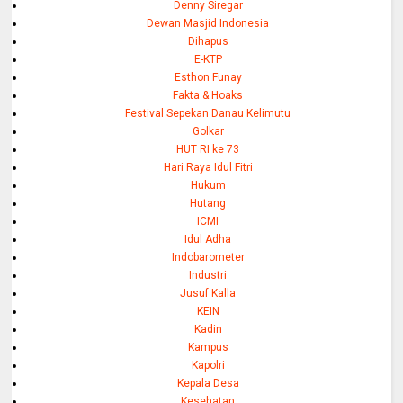
Denny Siregar
Dewan Masjid Indonesia
Dihapus
E-KTP
Esthon Funay
Fakta & Hoaks
Festival Sepekan Danau Kelimutu
Golkar
HUT RI ke 73
Hari Raya Idul Fitri
Hukum
Hutang
ICMI
Idul Adha
Indobarometer
Industri
Jusuf Kalla
KEIN
Kadin
Kampus
Kapolri
Kepala Desa
Kesehatan