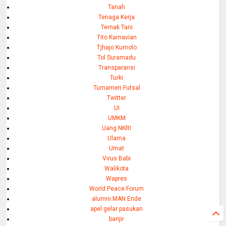
Tanah
Tenaga Kerja
Ternak Tani
Tito Karnavian
Tjhajo Kumolo
Tol Suramadu
Transparansi
Turki
Turnamen Futsal
Twitter
UI
UMKM
Uang NKRI
Ulama
Umat
Virus Babi
Walikota
Wapres
World Peace Forum
alumni MAN Ende
apel gelar pasukan
banjir