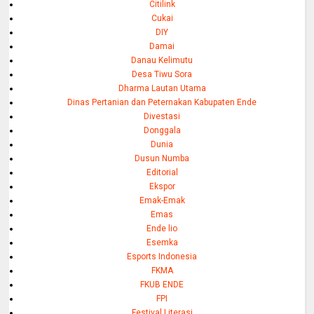
Citilink
Cukai
DIY
Damai
Danau Kelimutu
Desa Tiwu Sora
Dharma Lautan Utama
Dinas Pertanian dan Peternakan Kabupaten Ende
Divestasi
Donggala
Dunia
Dusun Numba
Editorial
Ekspor
Emak-Emak
Emas
Ende lio
Esemka
Esports Indonesia
FKMA
FKUB ENDE
FPI
Festival Literasi