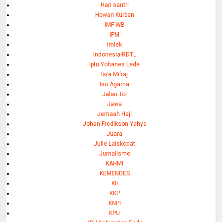
Hari santri
Hewan Kurban
IMF-WB
IPM
Imlek
Indonesia-RDTL
Iptu Yohanes Lede
Isra Mi'raj
Isu Agama
Jalan Tol
Jawa
Jemaah Haji
Johan Fredikson Yahya
Juara
Julie Laiskodat
Jurnalisme
KAHMI
KEMENDES
KII
KKP
KNPI
KPU