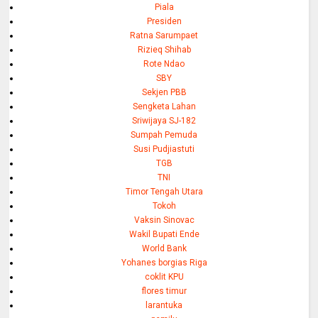
Piala
Presiden
Ratna Sarumpaet
Rizieq Shihab
Rote Ndao
SBY
Sekjen PBB
Sengketa Lahan
Sriwijaya SJ-182
Sumpah Pemuda
Susi Pudjiastuti
TGB
TNI
Timor Tengah Utara
Tokoh
Vaksin Sinovac
Wakil Bupati Ende
World Bank
Yohanes borgias Riga
coklit KPU
flores timur
larantuka