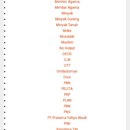
Menteri Agama
Mimbar Agama
Minyak
Minyak Goreng
Minyak Tanah
Moke
Mosalaki
Muslim
No Golput
OECD
OJK
OTT
Ombudsman
Osis
PAN
PELITA
PKP
PLAN
PMII
PNS
PT Pratama Yahya Abadi
PWI
Panglima TNI