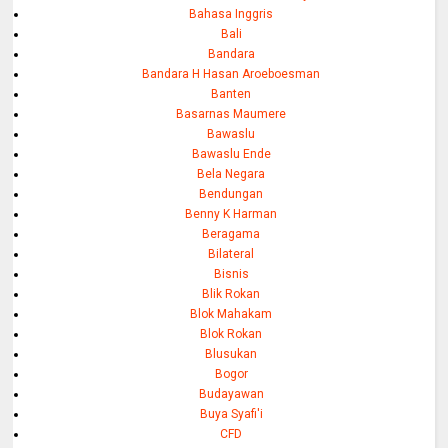
Bahasa Inggris
Bali
Bandara
Bandara H Hasan Aroeboesman
Banten
Basarnas Maumere
Bawaslu
Bawaslu Ende
Bela Negara
Bendungan
Benny K Harman
Beragama
Bilateral
Bisnis
Blik Rokan
Blok Mahakam
Blok Rokan
Blusukan
Bogor
Budayawan
Buya Syafi'i
CFD