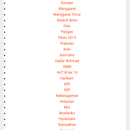
Korupsi
Manggarai
Manggarai Timur
Maáruf Amin
Palu
Pangan
Pilres 2019
Prabowo
Belu
Bencana
Djafar Achmad
GMNI
HUT RI ke 74
Hankam
KPK
KSP
Keberagaman
Kelautan
MUI
Moeldoko
Pariwisata
Ramadhan