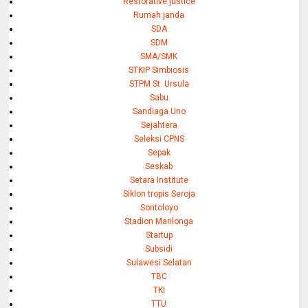
Restorative justice
Rumah janda
SDA
SDM
SMA/SMK
STKIP Simbiosis
STPM St. Ursula
Sabu
Sandiaga Uno
Sejahtera
Seleksi CPNS
Sepak
Seskab
Setara Institute
Siklon tropis Seroja
Sontoloyo
Stadion Marilonga
Startup
Subsidi
Sulawesi Selatan
TBC
TKI
TTU