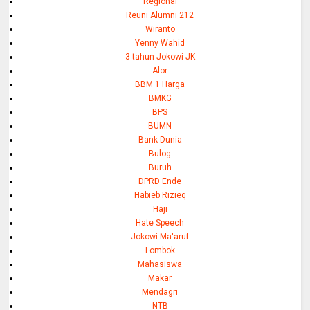
Regional
Reuni Alumni 212
Wiranto
Yenny Wahid
3 tahun Jokowi-JK
Alor
BBM 1 Harga
BMKG
BPS
BUMN
Bank Dunia
Bulog
Buruh
DPRD Ende
Habieb Rizieq
Haji
Hate Speech
Jokowi-Ma'aruf
Lombok
Mahasiswa
Makar
Mendagri
NTB