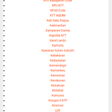
KPU Kabupaten Ende
KPU NTT
KPUD Ende
KTT ASEAN
Kab Sabu Raijua
Kalimantan
Kampanye Damai
Kapolda NTT
Karel Lando
Karhutla
Kawasan hutan industri
Kebakaran
Kedaulatan
Kemendagri
Kemenkeu
Kementan
Kerukunan
Kesatuan
Khilafah
Komunis
Korupsi E-KTP
Krismon
LDII