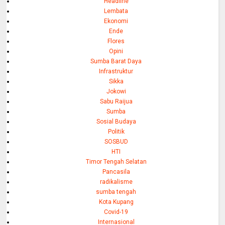
Headline
Lembata
Ekonomi
Ende
Flores
Opini
Sumba Barat Daya
Infrastruktur
Sikka
Jokowi
Sabu Raijua
Sumba
Sosial Budaya
Politik
SOSBUD
HTI
Timor Tengah Selatan
Pancasila
radikalisme
sumba tengah
Kota Kupang
Covid-19
Internasional