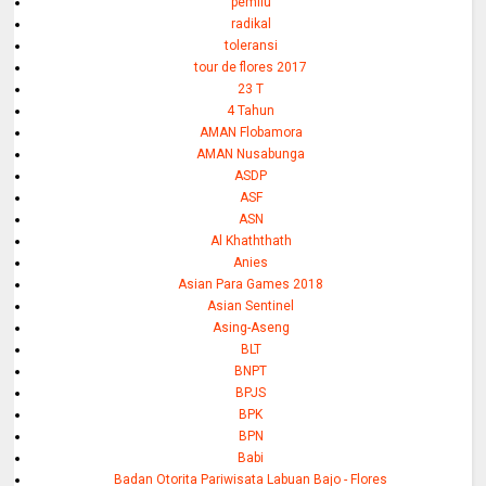
pemilu
radikal
toleransi
tour de flores 2017
23 T
4 Tahun
AMAN Flobamora
AMAN Nusabunga
ASDP
ASF
ASN
Al Khaththath
Anies
Asian Para Games 2018
Asian Sentinel
Asing-Aseng
BLT
BNPT
BPJS
BPK
BPN
Babi
Badan Otorita Pariwisata Labuan Bajo - Flores