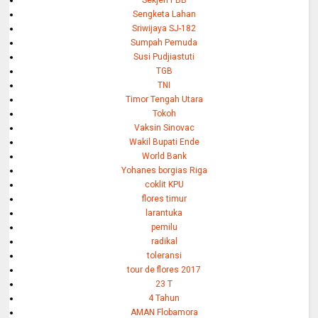
Sengketa Lahan
Sriwijaya SJ-182
Sumpah Pemuda
Susi Pudjiastuti
TGB
TNI
Timor Tengah Utara
Tokoh
Vaksin Sinovac
Wakil Bupati Ende
World Bank
Yohanes borgias Riga
coklit KPU
flores timur
larantuka
pemilu
radikal
toleransi
tour de flores 2017
23 T
4 Tahun
AMAN Flobamora