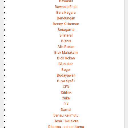
Bawaslu
Bawaslu Ende
Bela Negara
Bendungan
Benny K Harman
Beragama
Bilateral
Bisnis
Blik Rokan
Blok Mahakam
Blok Rokan
Blusukan
Bogor
Budayawan
Buya Syafi'i
CFD
Citilink
Cukai
DIY
Damai
Danau Kelimutu
Desa Tiwu Sora
Dharma Lautan Utama