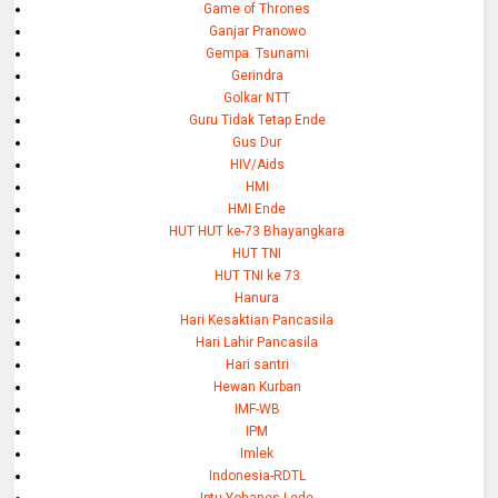
Game of Thrones
Ganjar Pranowo
Gempa. Tsunami
Gerindra
Golkar NTT
Guru Tidak Tetap Ende
Gus Dur
HIV/Aids
HMI
HMI Ende
HUT HUT ke-73 Bhayangkara
HUT TNI
HUT TNI ke 73
Hanura
Hari Kesaktian Pancasila
Hari Lahir Pancasila
Hari santri
Hewan Kurban
IMF-WB
IPM
Imlek
Indonesia-RDTL
Iptu Yohanes Lede