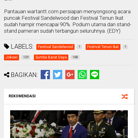
Pantauan wartantt.com persiapan menyongsong acara
puncak Festival Sandelwood dan Festival Tenun Ikat
sudah hampir mencapai 90%. Podium utama dan stand-
stand pameran sudah terbangun seluruhnya. (EDY)
LABELS:
Festival Sandelwood
Festival Tenun Ikat
1
1
Jokowi
Sumba Barat Daya
129
168
BAGIKAN:
REKOMENDASI