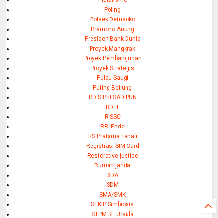
Poling
Polsek Detusoko
Pramono Anung
Presiden Bank Dunia
Proyek Mangkrak
Proyek Pembangunan
Proyek Strategis
Pulau Saugi
Puting Beliung
RD SIPRI SADIPUN
RDTL
RISSC
RRI Ende
RS Pratama Tanali
Registrasi SIM Card
Restorative justice
Rumah janda
SDA
SDM
SMA/SMK
STKIP Simbiosis
STPM St. Ursula