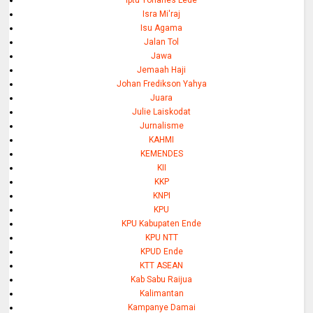
Isra Mi'raj
Isu Agama
Jalan Tol
Jawa
Jemaah Haji
Johan Fredikson Yahya
Juara
Julie Laiskodat
Jurnalisme
KAHMI
KEMENDES
KII
KKP
KNPI
KPU
KPU Kabupaten Ende
KPU NTT
KPUD Ende
KTT ASEAN
Kab Sabu Raijua
Kalimantan
Kampanye Damai