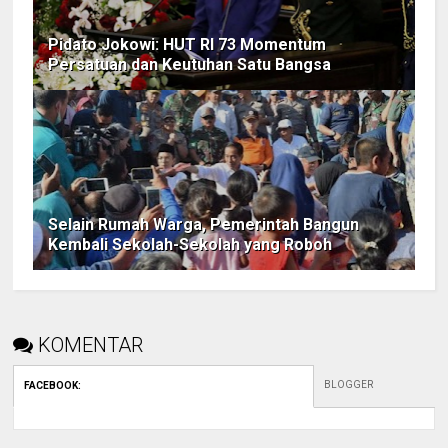
Pidato Jokowi: HUT RI 73 Momentum
Persatuan dan Keutuhan Satu Bangsa
Selain Rumah Warga, Pemerintah Bangun
Kembali Sekolah-Sekolah yang Roboh
KOMENTAR
BLOGGER
FACEBOOK
: