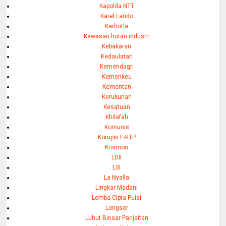
Kapolda NTT
Karel Lando
Karhutla
Kawasan hutan industri
Kebakaran
Kedaulatan
Kemendagri
Kemenkeu
Kementan
Kerukunan
Kesatuan
Khilafah
Komunis
Korupsi E-KTP
Krismon
LDII
LSI
La Nyalla
Lingkar Madani
Lomba Cipta Puisi
Longsor
Luhut Binsar Panjaitan