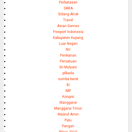
Perbatasan
SARA
Sidang Ahok
Travel
Asian Games
Freeport Indonesia
Kabupaten Kupang
Luar Negeri
NU
Perikanan
Persatuan
Sri Mulyani
pilkada
sumba barat
BI
IMF
Korupsi
Manggarai
Manggarai Timur
Maáruf Amin
Palu
Pangan
Pilres 2019