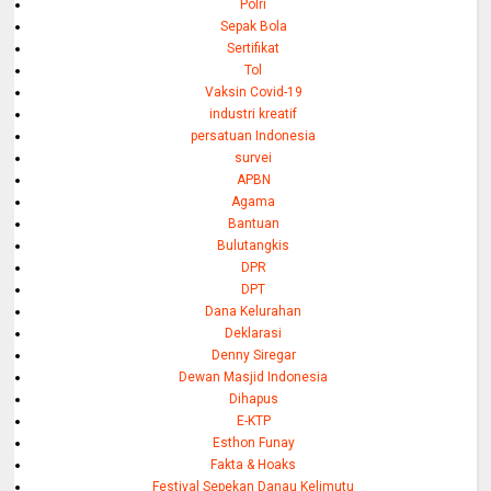
Polri
Sepak Bola
Sertifikat
Tol
Vaksin Covid-19
industri kreatif
persatuan Indonesia
survei
APBN
Agama
Bantuan
Bulutangkis
DPR
DPT
Dana Kelurahan
Deklarasi
Denny Siregar
Dewan Masjid Indonesia
Dihapus
E-KTP
Esthon Funay
Fakta & Hoaks
Festival Sepekan Danau Kelimutu