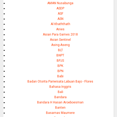
AMAN Nusabunga
ASDP
ASF
ASN
Al Khaththath
Anies
Asian Para Games 2018
Asian Sentinel
Asing-Aseng
BLT
BNPT
BPJS
BPK
BPN
Babi
Badan Otorita Pariwisata Labuan Bajo - Flores
Bahasa Inggris
Bali
Bandara
Bandara H Hasan Aroeboesman
Banten
Basarnas Maumere