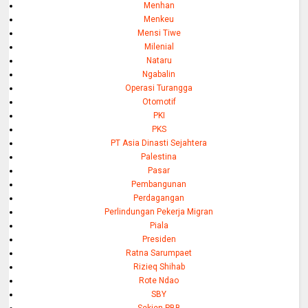
Menhan
Menkeu
Mensi Tiwe
Milenial
Nataru
Ngabalin
Operasi Turangga
Otomotif
PKI
PKS
PT Asia Dinasti Sejahtera
Palestina
Pasar
Pembangunan
Perdagangan
Perlindungan Pekerja Migran
Piala
Presiden
Ratna Sarumpaet
Rizieq Shihab
Rote Ndao
SBY
Sekjen PBB