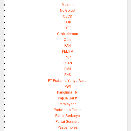
Muslim
No Golput
OECD
OJK
OTT
Ombudsman
Osis
PAN
PELITA
PKP
PLAN
PMII
PNS
PT Pratama Yahya Abadi
PWI
Panglima TNI
Papua Barat
Paralayang
Pariwisata Flores
Partai Berkarya
Partai Gerindra
Paspampres