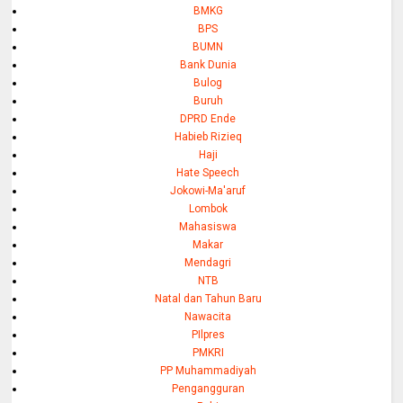
BMKG
BPS
BUMN
Bank Dunia
Bulog
Buruh
DPRD Ende
Habieb Rizieq
Haji
Hate Speech
Jokowi-Ma'aruf
Lombok
Mahasiswa
Makar
Mendagri
NTB
Natal dan Tahun Baru
Nawacita
PIlpres
PMKRI
PP Muhammadiyah
Pengangguran