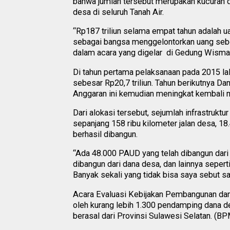
bahwa jumlah tersebut merupakan kucuran d
desa di seluruh Tanah Air.
“Rp187 triliun selama empat tahun adalah u
sebagai bangsa menggelontorkan uang sebes
dalam acara yang digelar di Gedung Wisma 
Di tahun pertama pelaksanaan pada 2015 la
sebesar Rp20,7 triliun. Tahun berikutnya Da
Anggaran ini kemudian meningkat kembali me
Dari alokasi tersebut, sejumlah infrastruktu
sepanjang 158 ribu kilometer jalan desa, 1
berhasil dibangun.
“Ada 48.000 PAUD yang telah dibangun dari 
dibangun dari dana desa, dan lainnya sepert
Banyak sekali yang tidak bisa saya sebut sat
Acara Evaluasi Kebijakan Pembangunan dan
oleh kurang lebih 1.300 pendamping dana d
berasal dari Provinsi Sulawesi Selatan. (B