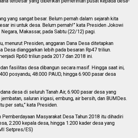
ana terbesar yang diberikan pemerintah pusat kepada desa-
ang yang sangat besar. Belum pernah dalam sejarah kita
ar ini untuk desa. Belum pernah!” kata Presiden Jokowi
Negara, Makassar, pada Sabtu (22/12) pagi.
lu, menurut Presiden, anggaran Dana Desa ditetapkan
na Desa dianggarkan lebih pada besaran Rp47 triliun.
njadi Rp60 triliun pada 2017 dan 2018 ini.
r dan fasilitas desa dibangun secara masif. Hingga saat ini,
8.400 posyandu, 48.000 PAUD, hingga 6.900 pasar desa
dana desa di seluruh Tanah Air, 6.900 pasar desa yang
i jembatan, saluran irigasi, embung, air bersih, dan BUMDes.
u per satu,” kata Presiden.
 Pemberdayaan Masyarakat Desa Tahun 2018 itu dihadiri
esa, 2.200 kepala desa, hingga 1.200 kader desa yang
PMI Setpres/ES)