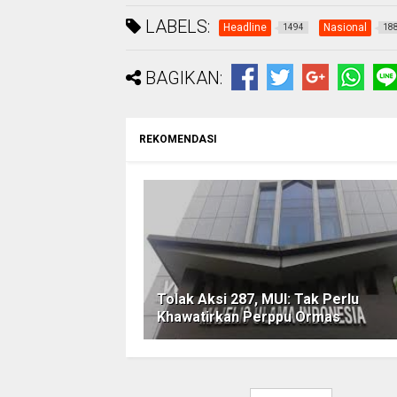
LABELS:
Headline
Nasional
1494
18
BAGIKAN:
REKOMENDASI
Tolak Aksi 287, MUI: Tak Perlu
Khawatirkan Perppu Ormas