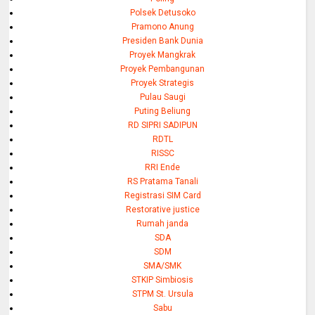
Polsek Detusoko
Pramono Anung
Presiden Bank Dunia
Proyek Mangkrak
Proyek Pembangunan
Proyek Strategis
Pulau Saugi
Puting Beliung
RD SIPRI SADIPUN
RDTL
RISSC
RRI Ende
RS Pratama Tanali
Registrasi SIM Card
Restorative justice
Rumah janda
SDA
SDM
SMA/SMK
STKIP Simbiosis
STPM St. Ursula
Sabu