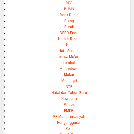
BPS
BUMN
Bank Dunia
Bulog
Buruh
DPRD Ende
Habieb Rizieq
Haji
Hate Speech
Jokowi-Ma'aruf
Lombok
Mahasiswa
Makar
Mendagri
NTB
Natal dan Tahun Baru
Nawacita
PIlpres
PMKRI
PP Muhammadiyah
Pengangguran
Polri