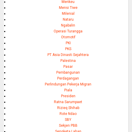
Menkeu
Mensi Tiwe
Milenial
Nataru
Ngabalin
Operasi Turangga
Otomotif
PKI
PKS
PT Asia Dinasti Sejahtera
Palestina
Pasar
Pembangunan
Perdagangan
Perlindungan Pekerja Migran
Piala
Presiden
Ratna Sarumpaet
Rizieq Shihab
Rote Ndao
SBY
Sekjen PBB
Sengketa Lahan