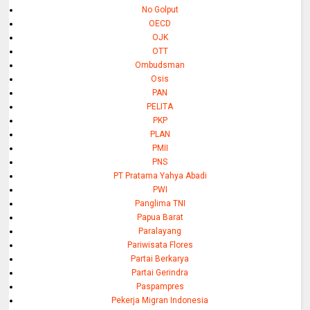
No Golput
OECD
OJK
OTT
Ombudsman
Osis
PAN
PELITA
PKP
PLAN
PMII
PNS
PT Pratama Yahya Abadi
PWI
Panglima TNI
Papua Barat
Paralayang
Pariwisata Flores
Partai Berkarya
Partai Gerindra
Paspampres
Pekerja Migran Indonesia