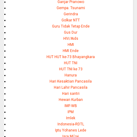
Ganjar Pranowo
Gempa. Tsunami
Gerindra
Golkar NTT
Guru Tidak Tetap Ende
Gus Dur
HIV/Aids
HMI
HMI Ende
HUT HUT ke-73 Bhayangkara
HUT TNI
HUT TNI ke 73
Hanura
Hari Kesaktian Pancasila
Hari Lahir Pancasila
Hari santri
Hewan Kurban
IMF-WB
IPM
Imlek
Indonesia-RDTL
Iptu Yohanes Lede
Isra Mi'raj