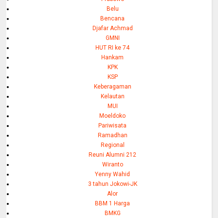
Belu
Bencana
Djafar Achmad
GMNI
HUT RI ke 74
Hankam
KPK
KSP
Keberagaman
Kelautan
MUI
Moeldoko
Pariwisata
Ramadhan
Regional
Reuni Alumni 212
Wiranto
Yenny Wahid
3 tahun Jokowi-JK
Alor
BBM 1 Harga
BMKG