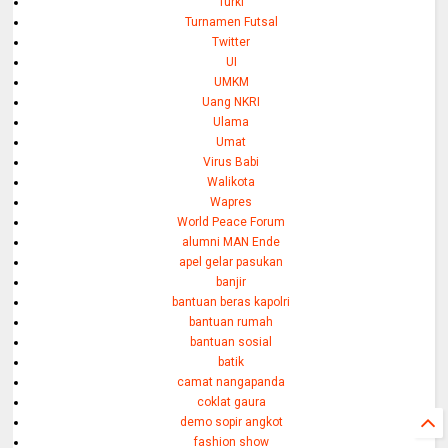
Turki
Turnamen Futsal
Twitter
UI
UMKM
Uang NKRI
Ulama
Umat
Virus Babi
Walikota
Wapres
World Peace Forum
alumni MAN Ende
apel gelar pasukan
banjir
bantuan beras kapolri
bantuan rumah
bantuan sosial
batik
camat nangapanda
coklat gaura
demo sopir angkot
fashion show