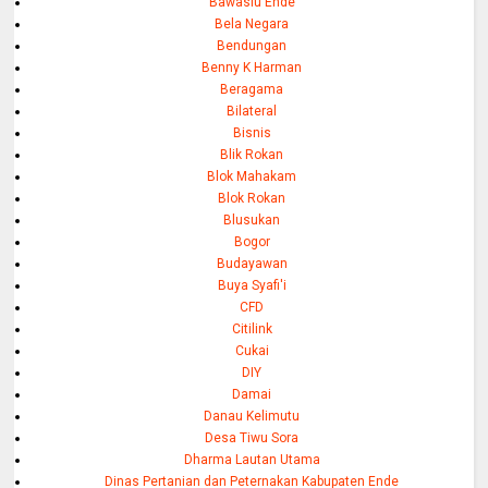
Bawaslu Ende
Bela Negara
Bendungan
Benny K Harman
Beragama
Bilateral
Bisnis
Blik Rokan
Blok Mahakam
Blok Rokan
Blusukan
Bogor
Budayawan
Buya Syafi'i
CFD
Citilink
Cukai
DIY
Damai
Danau Kelimutu
Desa Tiwu Sora
Dharma Lautan Utama
Dinas Pertanian dan Peternakan Kabupaten Ende