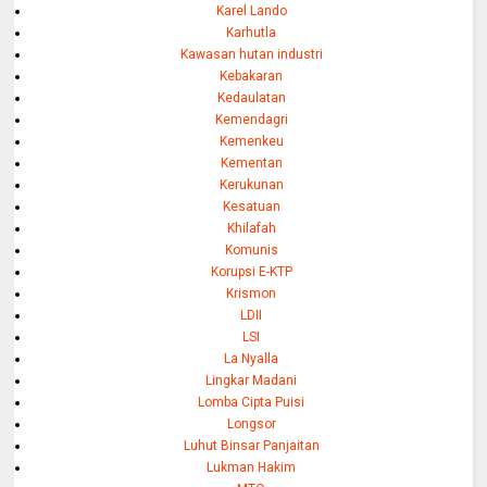
Karel Lando
Karhutla
Kawasan hutan industri
Kebakaran
Kedaulatan
Kemendagri
Kemenkeu
Kementan
Kerukunan
Kesatuan
Khilafah
Komunis
Korupsi E-KTP
Krismon
LDII
LSI
La Nyalla
Lingkar Madani
Lomba Cipta Puisi
Longsor
Luhut Binsar Panjaitan
Lukman Hakim