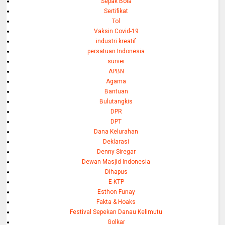
Sepak Bola
Sertifikat
Tol
Vaksin Covid-19
industri kreatif
persatuan Indonesia
survei
APBN
Agama
Bantuan
Bulutangkis
DPR
DPT
Dana Kelurahan
Deklarasi
Denny Siregar
Dewan Masjid Indonesia
Dihapus
E-KTP
Esthon Funay
Fakta & Hoaks
Festival Sepekan Danau Kelimutu
Golkar