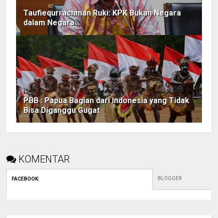
Taufiequrrachman Ruki: KPK Bukan Negara
dalam Negara
PBB : Papua Bagian dari Indonesia yang Tidak
Bisa Diganggu Gugat
KOMENTAR
BLOGGER
FACEBOOK
: