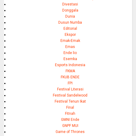
Divestasi
Donggala
Dunia
Dusun Numba
Editorial
Ekspor
Emak-Emak
Emas
Ende lio
Esemka
Esports Indonesia
FKMA
FKUB ENDE
FPI
Festival Literasi
Festival Sandelwood
Festival Tenun Ikat
Final
Fitnah
GMNI Ende
GNPF MUI
Game of Thrones