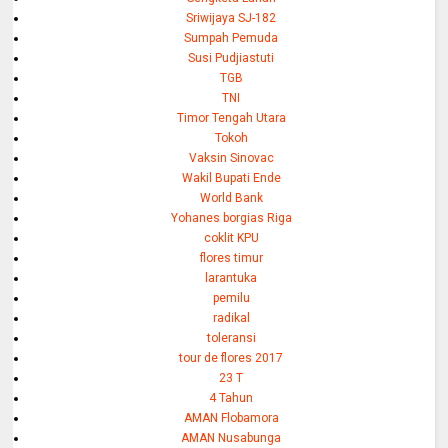
Sriwijaya SJ-182
Sumpah Pemuda
Susi Pudjiastuti
TGB
TNI
Timor Tengah Utara
Tokoh
Vaksin Sinovac
Wakil Bupati Ende
World Bank
Yohanes borgias Riga
coklit KPU
flores timur
larantuka
pemilu
radikal
toleransi
tour de flores 2017
23 T
4 Tahun
AMAN Flobamora
AMAN Nusabunga