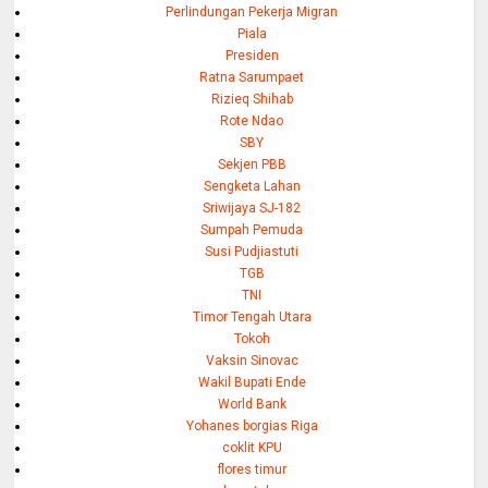
Perlindungan Pekerja Migran
Piala
Presiden
Ratna Sarumpaet
Rizieq Shihab
Rote Ndao
SBY
Sekjen PBB
Sengketa Lahan
Sriwijaya SJ-182
Sumpah Pemuda
Susi Pudjiastuti
TGB
TNI
Timor Tengah Utara
Tokoh
Vaksin Sinovac
Wakil Bupati Ende
World Bank
Yohanes borgias Riga
coklit KPU
flores timur