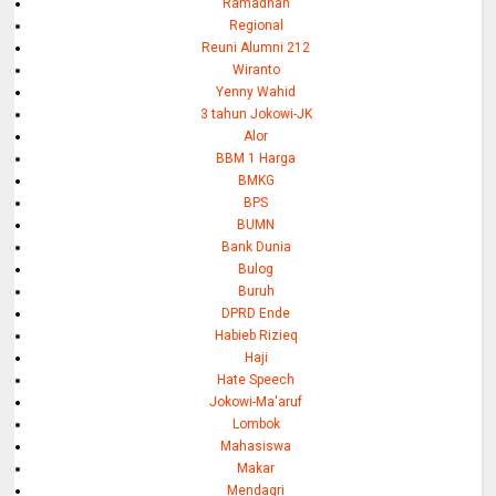
Ramadhan
Regional
Reuni Alumni 212
Wiranto
Yenny Wahid
3 tahun Jokowi-JK
Alor
BBM 1 Harga
BMKG
BPS
BUMN
Bank Dunia
Bulog
Buruh
DPRD Ende
Habieb Rizieq
Haji
Hate Speech
Jokowi-Ma'aruf
Lombok
Mahasiswa
Makar
Mendagri