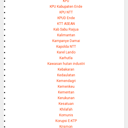
KPU
KPU Kabupaten Ende
KPU NTT
KPUD Ende
KTT ASEAN
Kab Sabu Raijua
Kalimantan
Kampanye Damai
Kapolda NTT
Karel Lando
Karhutla
Kawasan hutan industri
Kebakaran
Kedaulatan
Kemendagri
Kemenkeu
Kementan
Kerukunan
Kesatuan
Khilafah
Komunis
Korupsi E-KTP
Krismon