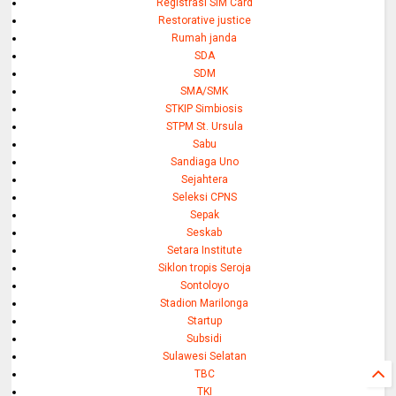
Registrasi SIM Card
Restorative justice
Rumah janda
SDA
SDM
SMA/SMK
STKIP Simbiosis
STPM St. Ursula
Sabu
Sandiaga Uno
Sejahtera
Seleksi CPNS
Sepak
Seskab
Setara Institute
Siklon tropis Seroja
Sontoloyo
Stadion Marilonga
Startup
Subsidi
Sulawesi Selatan
TBC
TKI