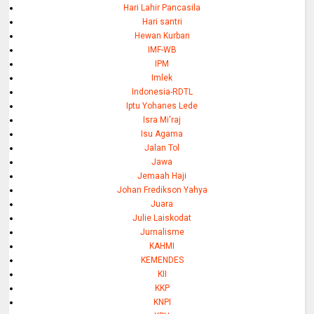
Hari Lahir Pancasila
Hari santri
Hewan Kurban
IMF-WB
IPM
Imlek
Indonesia-RDTL
Iptu Yohanes Lede
Isra Mi'raj
Isu Agama
Jalan Tol
Jawa
Jemaah Haji
Johan Fredikson Yahya
Juara
Julie Laiskodat
Jurnalisme
KAHMI
KEMENDES
KII
KKP
KNPI