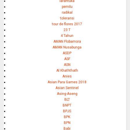
larantuka
pemilu
radikal
toleransi
tour de flores 2017
23 T
4 Tahun
AMAN Flobamora
AMAN Nusabunga
ASDP
ASF
ASN
Al Khaththath
Anies
Asian Para Games 2018
Asian Sentinel
Asing-Aseng
BLT
BNPT
BPJS
BPK
BPN
Babi