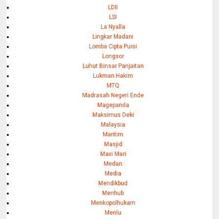
LDII
LSI
La Nyalla
Lingkar Madani
Lomba Cipta Puisi
Longsor
Luhut Binsar Panjaitan
Lukman Hakim
MTQ
Madrasah Negeri Ende
Magepanda
Maksimus Deki
Malaysia
Maritim
Masjid
Maxi Mari
Medan
Media
Mendikbud
Menhub
Menkopolhukam
Menlu