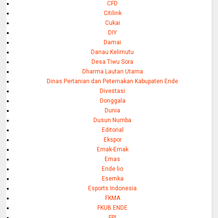
CFD
Citilink
Cukai
DIY
Damai
Danau Kelimutu
Desa Tiwu Sora
Dharma Lautan Utama
Dinas Pertanian dan Peternakan Kabupaten Ende
Divestasi
Donggala
Dunia
Dusun Numba
Editorial
Ekspor
Emak-Emak
Emas
Ende lio
Esemka
Esports Indonesia
FKMA
FKUB ENDE
FPI