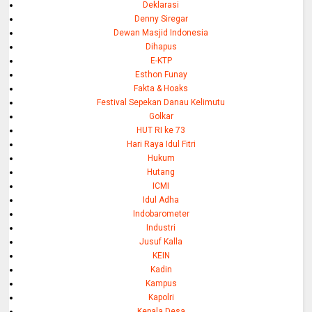
Deklarasi
Denny Siregar
Dewan Masjid Indonesia
Dihapus
E-KTP
Esthon Funay
Fakta & Hoaks
Festival Sepekan Danau Kelimutu
Golkar
HUT RI ke 73
Hari Raya Idul Fitri
Hukum
Hutang
ICMI
Idul Adha
Indobarometer
Industri
Jusuf Kalla
KEIN
Kadin
Kampus
Kapolri
Kepala Desa