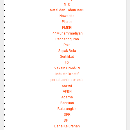
NTB
Natal dan Tahun Baru
Nawacita
PIlpres
PMKRI
PP Muhammadiyah
Pengangguran
Polri
Sepak Bola
Sertifikat
Tol
Vaksin Covid-19
industri kreatif
persatuan Indonesia
survei
APBN
Agama
Bantuan
Bulutangkis
DPR
DPT
Dana Kelurahan