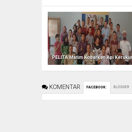
PELITA Matim Kobarkan Api Keruku
KOMENTAR
BLOGGER
FACEBOOK
: