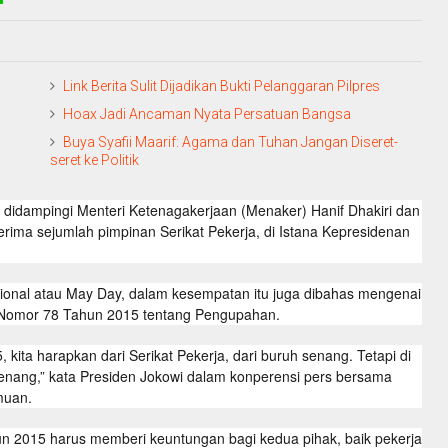
Link Berita Sulit Dijadikan Bukti Pelanggaran Pilpres
Hoax Jadi Ancaman Nyata Persatuan Bangsa
Buya Syafii Maarif: Agama dan Tuhan Jangan Diseret-
seret ke Politik
 didampingi Menteri Ketenagakerjaan (Menaker) Hanif Dhakiri dan
ima sejumlah pimpinan Serikat Pekerja, di Istana Kepresidenan
ional atau May Day, dalam kesempatan itu juga dibahas mengenai
) Nomor 78 Tahun 2015 tentang Pengupahan.
kita harapkan dari Serikat Pekerja, dari buruh senang. Tetapi di
 senang,” kata Presiden Jokowi dalam konperensi pers bersama
muan.
n 2015 harus memberi keuntungan bagi kedua pihak, baik pekerja