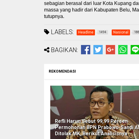
sebagian berasal dari luar Kota Kupang d
massa yang hadir dari Kabupaten Belu, Ma
tutupnya.
LABELS:
Headline
Nasional
1494
18
BAGIKAN:
REKOMENDASI
Refli Harun Sebut 99,99 Persen
Permohonan BPN Prabowo-Sandi A
Ditolak MK, Berikut Analisisnya