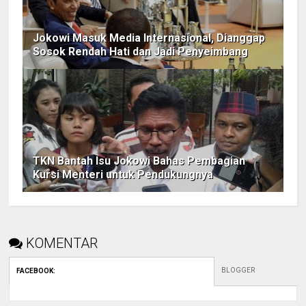
Jokowi Masuk Media Internasional, Dianggap
Sosok Rendah Hati dan Jadi Penyeimbang
TKN Bantah Isu Jokowi Bahas Pembagian
Kursi Menteri untuk Pendukungnya
KOMENTAR
BLOGGER
FACEBOOK
: