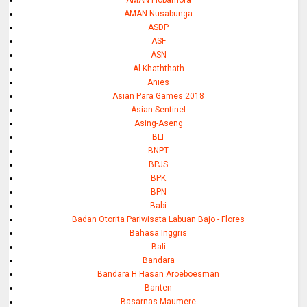
AMAN Nusabunga
ASDP
ASF
ASN
Al Khaththath
Anies
Asian Para Games 2018
Asian Sentinel
Asing-Aseng
BLT
BNPT
BPJS
BPK
BPN
Babi
Badan Otorita Pariwisata Labuan Bajo - Flores
Bahasa Inggris
Bali
Bandara
Bandara H Hasan Aroeboesman
Banten
Basarnas Maumere