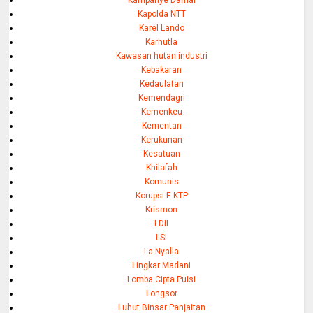
Kapolda NTT
Karel Lando
Karhutla
Kawasan hutan industri
Kebakaran
Kedaulatan
Kemendagri
Kemenkeu
Kementan
Kerukunan
Kesatuan
Khilafah
Komunis
Korupsi E-KTP
Krismon
LDII
LSI
La Nyalla
Lingkar Madani
Lomba Cipta Puisi
Longsor
Luhut Binsar Panjaitan