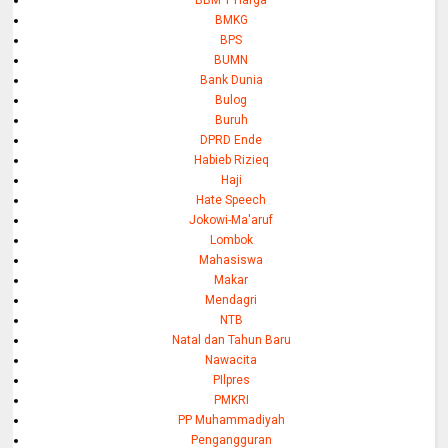
BMKG
BPS
BUMN
Bank Dunia
Bulog
Buruh
DPRD Ende
Habieb Rizieq
Haji
Hate Speech
Jokowi-Ma'aruf
Lombok
Mahasiswa
Makar
Mendagri
NTB
Natal dan Tahun Baru
Nawacita
PIlpres
PMKRI
PP Muhammadiyah
Pengangguran