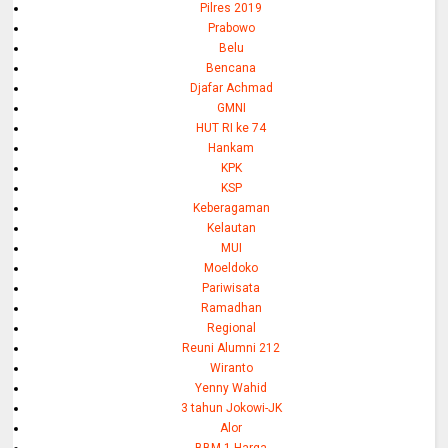
Pilres 2019
Prabowo
Belu
Bencana
Djafar Achmad
GMNI
HUT RI ke 74
Hankam
KPK
KSP
Keberagaman
Kelautan
MUI
Moeldoko
Pariwisata
Ramadhan
Regional
Reuni Alumni 212
Wiranto
Yenny Wahid
3 tahun Jokowi-JK
Alor
BBM 1 Harga