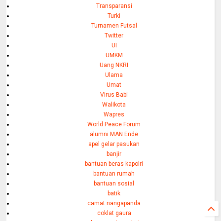
Transparansi
Turki
Turnamen Futsal
Twitter
UI
UMKM
Uang NKRI
Ulama
Umat
Virus Babi
Walikota
Wapres
World Peace Forum
alumni MAN Ende
apel gelar pasukan
banjir
bantuan beras kapolri
bantuan rumah
bantuan sosial
batik
camat nangapanda
coklat gaura