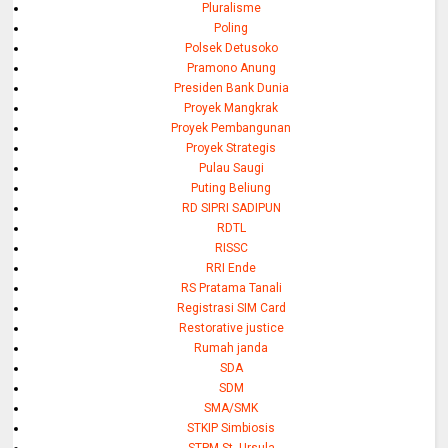
Pluralisme
Poling
Polsek Detusoko
Pramono Anung
Presiden Bank Dunia
Proyek Mangkrak
Proyek Pembangunan
Proyek Strategis
Pulau Saugi
Puting Beliung
RD SIPRI SADIPUN
RDTL
RISSC
RRI Ende
RS Pratama Tanali
Registrasi SIM Card
Restorative justice
Rumah janda
SDA
SDM
SMA/SMK
STKIP Simbiosis
STPM St. Ursula