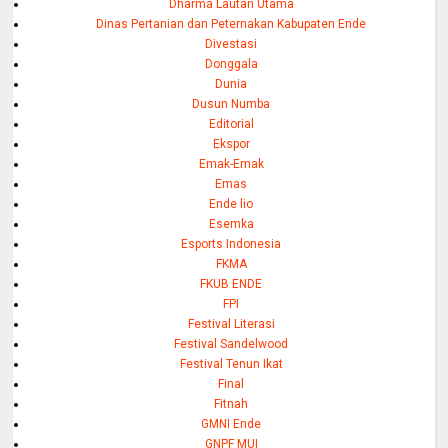
Dharma Lautan Utama
Dinas Pertanian dan Peternakan Kabupaten Ende
Divestasi
Donggala
Dunia
Dusun Numba
Editorial
Ekspor
Emak-Emak
Emas
Ende lio
Esemka
Esports Indonesia
FKMA
FKUB ENDE
FPI
Festival Literasi
Festival Sandelwood
Festival Tenun Ikat
Final
Fitnah
GMNI Ende
GNPF MUI