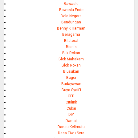
Bawaslu
Bawaslu Ende
Bela Negara
Bendungan
Benny K Harman
Beragama
Bilateral
Bisnis
Blik Rokan
Blok Mahakam
Blok Rokan
Blusukan
Bogor
Budayawan
Buya Syafi'i
CFD
Citilink
Cukai
DIY
Damai
Danau Kelimutu
Desa Tiwu Sora