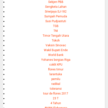
Sekjen PBB
Sengketa Lahan
Sriwijaya SJ-182
Sumpah Pemuda
Susi Pudjiastuti
TGB
TNI
Timor Tengah Utara
Tokoh
Vaksin Sinovac
Wakil Bupati Ende
World Bank
Yohanes borgias Riga
coklit KPU
flores timur
larantuka
pemilu
radikal
toleransi
tour de flores 2017
23 T
4 Tahun
AMAN Flobamora