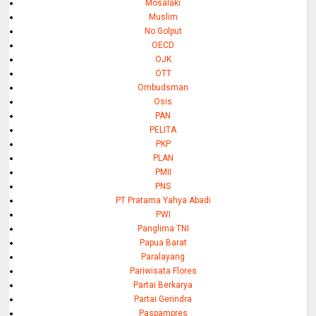
Mosalaki
Muslim
No Golput
OECD
OJK
OTT
Ombudsman
Osis
PAN
PELITA
PKP
PLAN
PMII
PNS
PT Pratama Yahya Abadi
PWI
Panglima TNI
Papua Barat
Paralayang
Pariwisata Flores
Partai Berkarya
Partai Gerindra
Paspampres