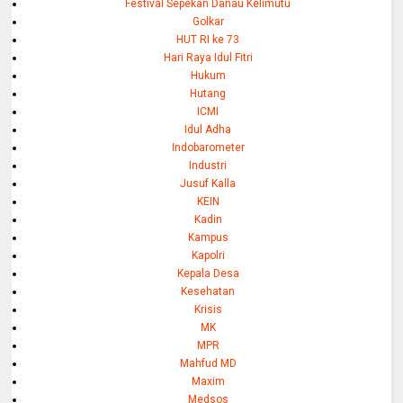
Festival Sepekan Danau Kelimutu
Golkar
HUT RI ke 73
Hari Raya Idul Fitri
Hukum
Hutang
ICMI
Idul Adha
Indobarometer
Industri
Jusuf Kalla
KEIN
Kadin
Kampus
Kapolri
Kepala Desa
Kesehatan
Krisis
MK
MPR
Mahfud MD
Maxim
Medsos