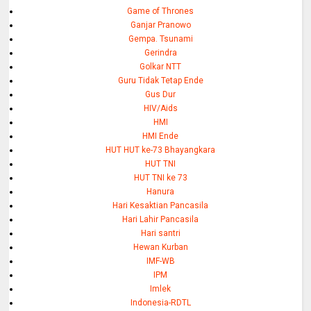
Game of Thrones
Ganjar Pranowo
Gempa. Tsunami
Gerindra
Golkar NTT
Guru Tidak Tetap Ende
Gus Dur
HIV/Aids
HMI
HMI Ende
HUT HUT ke-73 Bhayangkara
HUT TNI
HUT TNI ke 73
Hanura
Hari Kesaktian Pancasila
Hari Lahir Pancasila
Hari santri
Hewan Kurban
IMF-WB
IPM
Imlek
Indonesia-RDTL