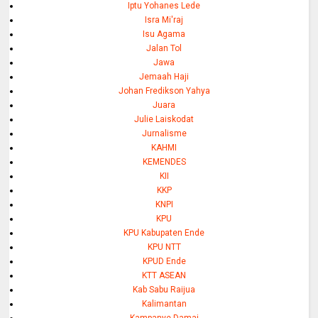
Iptu Yohanes Lede
Isra Mi'raj
Isu Agama
Jalan Tol
Jawa
Jemaah Haji
Johan Fredikson Yahya
Juara
Julie Laiskodat
Jurnalisme
KAHMI
KEMENDES
KII
KKP
KNPI
KPU
KPU Kabupaten Ende
KPU NTT
KPUD Ende
KTT ASEAN
Kab Sabu Raijua
Kalimantan
Kampanye Damai