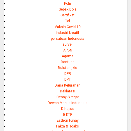
Polri
Sepak Bola
Sertifikat
Tol
Vaksin Covid-19
industri kreatif
persatuan Indonesia
survei
APBN
Agama
Bantuan
Bulutangkis
DPR
DPT
Dana Kelurahan
Deklarasi
Denny Siregar
Dewan Masjid Indonesia
Dihapus
E-KTP
Esthon Funay
Fakta & Hoaks