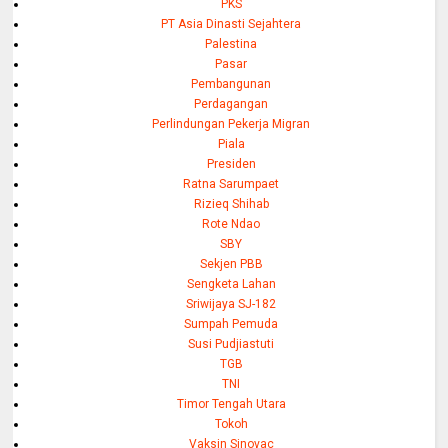
PKS
PT Asia Dinasti Sejahtera
Palestina
Pasar
Pembangunan
Perdagangan
Perlindungan Pekerja Migran
Piala
Presiden
Ratna Sarumpaet
Rizieq Shihab
Rote Ndao
SBY
Sekjen PBB
Sengketa Lahan
Sriwijaya SJ-182
Sumpah Pemuda
Susi Pudjiastuti
TGB
TNI
Timor Tengah Utara
Tokoh
Vaksin Sinovac