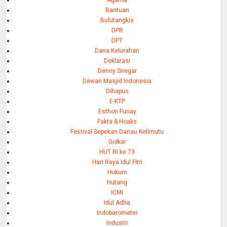
Agama
Bantuan
Bulutangkis
DPR
DPT
Dana Kelurahan
Deklarasi
Denny Siregar
Dewan Masjid Indonesia
Dihapus
E-KTP
Esthon Funay
Fakta & Hoaks
Festival Sepekan Danau Kelimutu
Golkar
HUT RI ke 73
Hari Raya Idul Fitri
Hukum
Hutang
ICMI
Idul Adha
Indobarometer
Industri