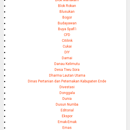
Blok Mahakam
Blok Rokan
Blusukan
Bogor
Budayawan
Buya Syafi'i
CFD
Citilink
Cukai
DIY
Damai
Danau Kelimutu
Desa Tiwu Sora
Dharma Lautan Utama
Dinas Pertanian dan Peternakan Kabupaten Ende
Divestasi
Donggala
Dunia
Dusun Numba
Editorial
Ekspor
Emak-Emak
Emas