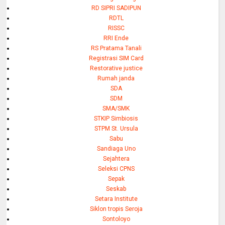
RD SIPRI SADIPUN
RDTL
RISSC
RRI Ende
RS Pratama Tanali
Registrasi SIM Card
Restorative justice
Rumah janda
SDA
SDM
SMA/SMK
STKIP Simbiosis
STPM St. Ursula
Sabu
Sandiaga Uno
Sejahtera
Seleksi CPNS
Sepak
Seskab
Setara Institute
Siklon tropis Seroja
Sontoloyo