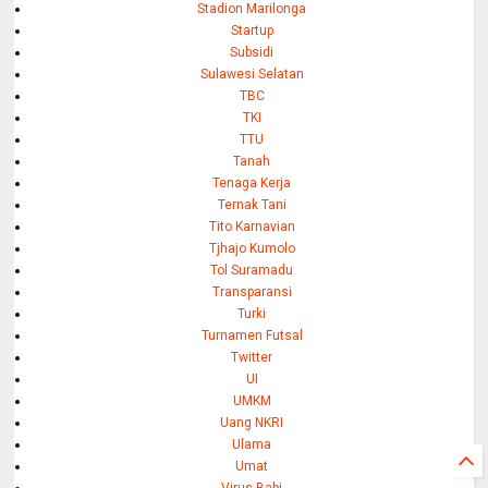
Stadion Marilonga
Startup
Subsidi
Sulawesi Selatan
TBC
TKI
TTU
Tanah
Tenaga Kerja
Ternak Tani
Tito Karnavian
Tjhajo Kumolo
Tol Suramadu
Transparansi
Turki
Turnamen Futsal
Twitter
UI
UMKM
Uang NKRI
Ulama
Umat