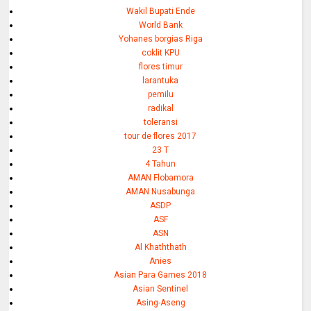
Wakil Bupati Ende
World Bank
Yohanes borgias Riga
coklit KPU
flores timur
larantuka
pemilu
radikal
toleransi
tour de flores 2017
23 T
4 Tahun
AMAN Flobamora
AMAN Nusabunga
ASDP
ASF
ASN
Al Khaththath
Anies
Asian Para Games 2018
Asian Sentinel
Asing-Aseng