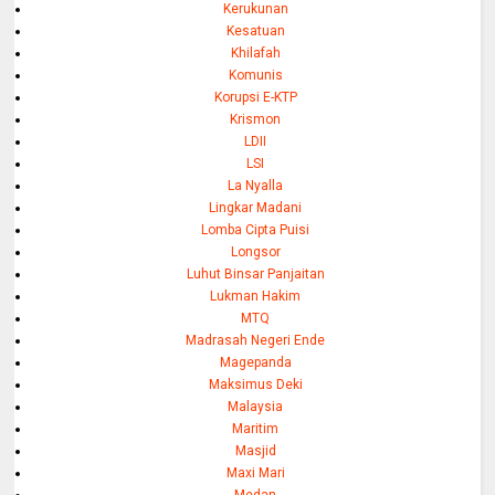
Kerukunan
Kesatuan
Khilafah
Komunis
Korupsi E-KTP
Krismon
LDII
LSI
La Nyalla
Lingkar Madani
Lomba Cipta Puisi
Longsor
Luhut Binsar Panjaitan
Lukman Hakim
MTQ
Madrasah Negeri Ende
Magepanda
Maksimus Deki
Malaysia
Maritim
Masjid
Maxi Mari