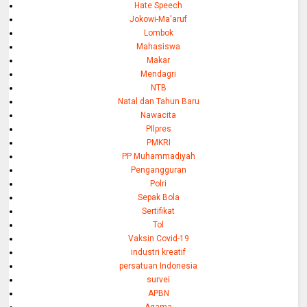
Hate Speech
Jokowi-Ma'aruf
Lombok
Mahasiswa
Makar
Mendagri
NTB
Natal dan Tahun Baru
Nawacita
PIlpres
PMKRI
PP Muhammadiyah
Pengangguran
Polri
Sepak Bola
Sertifikat
Tol
Vaksin Covid-19
industri kreatif
persatuan Indonesia
survei
APBN