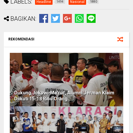
LABELS:
Headline
Nasional
1494
1880
BAGIKAN:
REKOMENDASI
Dukung Jokowi-Ma'ruf, Alumni Jerman Klaim
Diikuti 15-18 Ribu Orang