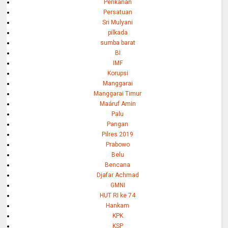
Perikanan
Persatuan
Sri Mulyani
pilkada
sumba barat
BI
IMF
Korupsi
Manggarai
Manggarai Timur
Maáruf Amin
Palu
Pangan
Pilres 2019
Prabowo
Belu
Bencana
Djafar Achmad
GMNI
HUT RI ke 74
Hankam
KPK
KSP