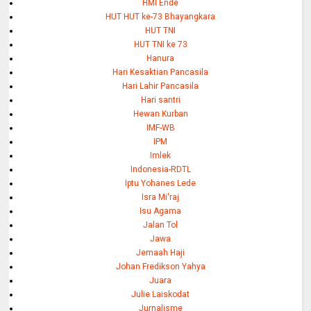
HMI Ende
HUT HUT ke-73 Bhayangkara
HUT TNI
HUT TNI ke 73
Hanura
Hari Kesaktian Pancasila
Hari Lahir Pancasila
Hari santri
Hewan Kurban
IMF-WB
IPM
Imlek
Indonesia-RDTL
Iptu Yohanes Lede
Isra Mi'raj
Isu Agama
Jalan Tol
Jawa
Jemaah Haji
Johan Fredikson Yahya
Juara
Julie Laiskodat
Jurnalisme