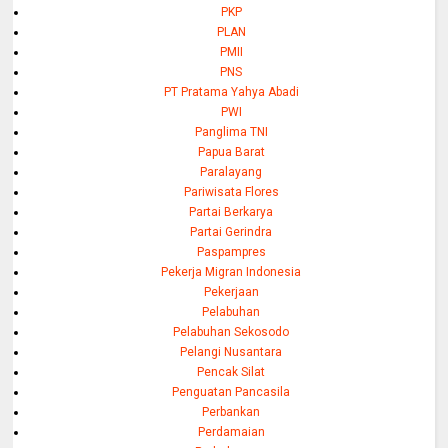
PKP
PLAN
PMII
PNS
PT Pratama Yahya Abadi
PWI
Panglima TNI
Papua Barat
Paralayang
Pariwisata Flores
Partai Berkarya
Partai Gerindra
Paspampres
Pekerja Migran Indonesia
Pekerjaan
Pelabuhan
Pelabuhan Sekosodo
Pelangi Nusantara
Pencak Silat
Penguatan Pancasila
Perbankan
Perdamaian