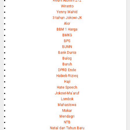
Reuni Alumni 212
Wiranto
Yenny Wahid
3 tahun Jokowi-JK
Alor
BBM 1 Harga
BMKG
BPS
BUMN
Bank Dunia
Bulog
Buruh
DPRD Ende
Habieb Rizieq
Haji
Hate Speech
Jokowi-Ma'aruf
Lombok
Mahasiswa
Makar
Mendagri
NTB
Natal dan Tahun Baru