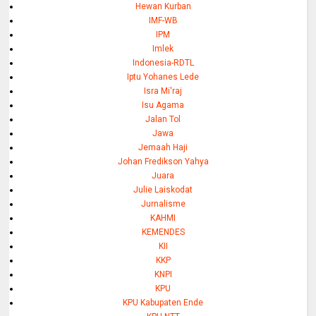
Hewan Kurban
IMF-WB
IPM
Imlek
Indonesia-RDTL
Iptu Yohanes Lede
Isra Mi'raj
Isu Agama
Jalan Tol
Jawa
Jemaah Haji
Johan Fredikson Yahya
Juara
Julie Laiskodat
Jurnalisme
KAHMI
KEMENDES
KII
KKP
KNPI
KPU
KPU Kabupaten Ende