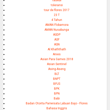
radikal
toleransi
tour de flores 2017
23 T
4 Tahun
AMAN Flobamora
AMAN Nusabunga
ASDP
ASF
ASN
Al Khaththath
Anies
Asian Para Games 2018
Asian Sentinel
Asing-Aseng
BLT
BNPT
BPJS
BPK
BPN
Babi
Badan Otorita Pariwisata Labuan Bajo - Flores
Bahasa Inggris