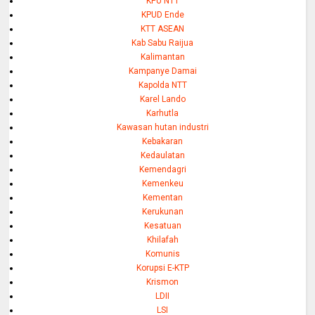
KPU NTT
KPUD Ende
KTT ASEAN
Kab Sabu Raijua
Kalimantan
Kampanye Damai
Kapolda NTT
Karel Lando
Karhutla
Kawasan hutan industri
Kebakaran
Kedaulatan
Kemendagri
Kemenkeu
Kementan
Kerukunan
Kesatuan
Khilafah
Komunis
Korupsi E-KTP
Krismon
LDII
LSI