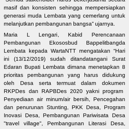
masif dan konsisten sehingga mempersiapkan
generasi muda
Lembata yang cemerlang
untuk
melanjutkan pembangunan bangsa
” ujarnya
.
Maria L Lengari
,
Kabid Perencanaan
Pembangunan Ekososbud Bappelitbangda
Lembata
kepada WartaNTT mengatakan “Hari
ini (13/12/2019) sudah ditandatangani Surat
Edaran Bupati Lembata dimana menetapkan
8
prioritas pembangunan yang harus didukung
oleh Desa
serta
termuat
dalam
dokumen
RKPDes dan RAPBDes 2020 yakni
program
Penyediaan air minum/air bersih
,
Pe
ncegahan
dan penurunan Stunting
,
PKK Desa
,
Program
Inovasi Desa
,
Pembangunan P
ariwisata Desa
"travel village"
,
Pembangunan Literasi Desa
,