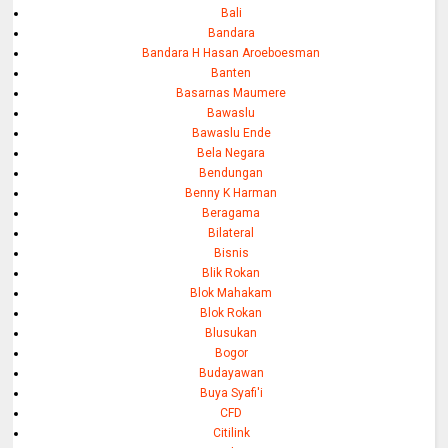
Bali
Bandara
Bandara H Hasan Aroeboesman
Banten
Basarnas Maumere
Bawaslu
Bawaslu Ende
Bela Negara
Bendungan
Benny K Harman
Beragama
Bilateral
Bisnis
Blik Rokan
Blok Mahakam
Blok Rokan
Blusukan
Bogor
Budayawan
Buya Syafi'i
CFD
Citilink