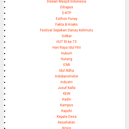
Dewan Masjid Indonesia
Dihapus
E-KTP
Esthon Funay
Fakta & Hoaks
Festival Sepekan Danau Kelimutu
Golkar
HUT RI ke 73
Hari Raya Idul Fitri
Hukum
Hutang
ICMI
Idul Adha
Indobarometer
Industri
Jusuf Kalla
KEIN
Kadin
Kampus
Kapolri
Kepala Desa
Kesehatan
Krisis