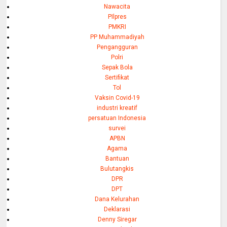
Nawacita
PIlpres
PMKRI
PP Muhammadiyah
Pengangguran
Polri
Sepak Bola
Sertifikat
Tol
Vaksin Covid-19
industri kreatif
persatuan Indonesia
survei
APBN
Agama
Bantuan
Bulutangkis
DPR
DPT
Dana Kelurahan
Deklarasi
Denny Siregar