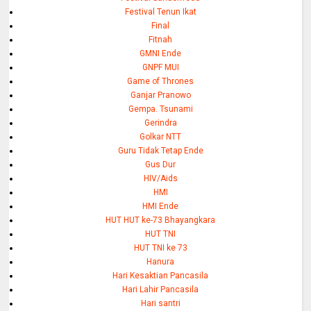
Festival Tenun Ikat
Final
Fitnah
GMNI Ende
GNPF MUI
Game of Thrones
Ganjar Pranowo
Gempa. Tsunami
Gerindra
Golkar NTT
Guru Tidak Tetap Ende
Gus Dur
HIV/Aids
HMI
HMI Ende
HUT HUT ke-73 Bhayangkara
HUT TNI
HUT TNI ke 73
Hanura
Hari Kesaktian Pancasila
Hari Lahir Pancasila
Hari santri