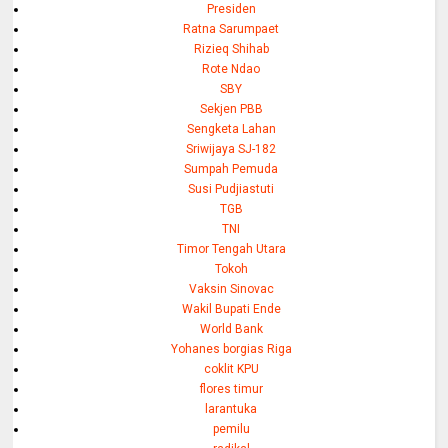
Presiden
Ratna Sarumpaet
Rizieq Shihab
Rote Ndao
SBY
Sekjen PBB
Sengketa Lahan
Sriwijaya SJ-182
Sumpah Pemuda
Susi Pudjiastuti
TGB
TNI
Timor Tengah Utara
Tokoh
Vaksin Sinovac
Wakil Bupati Ende
World Bank
Yohanes borgias Riga
coklit KPU
flores timur
larantuka
pemilu