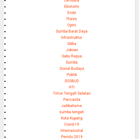
Lembata
Ekonomi
Ende
Flores
Opini
Sumba Barat Daya
Infrastruktur
Sikka
Jokowi
Sabu Raijua
Sumba
Sosial Budaya
Politik
SOSBUD
HTI
Timor Tengah Selatan
Pancasila
radikalisme
sumba tengah
Kota Kupang
Covid-19
Internasional
Pemilu 2019