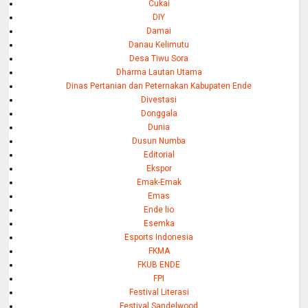
Cukai
DIY
Damai
Danau Kelimutu
Desa Tiwu Sora
Dharma Lautan Utama
Dinas Pertanian dan Peternakan Kabupaten Ende
Divestasi
Donggala
Dunia
Dusun Numba
Editorial
Ekspor
Emak-Emak
Emas
Ende lio
Esemka
Esports Indonesia
FKMA
FKUB ENDE
FPI
Festival Literasi
Festival Sandelwood