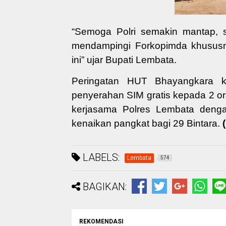
“
Semoga Polri semakin mantap, 
men
dampingi Forkopimda
khusu
ini” uja
r Bupati Lembata.
Peringatan HUT Bhayangkara k
penyerahan
SIM gratis kepada 2 or
kerjasama Polres Lembata deng
kenaikan pangkat bagi 29 Bintara
.
LABELS:
Lembata
574
BAGIKAN:
REKOMENDASI