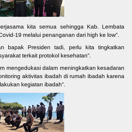
kerjasama
kita semua
sehingga Kab. Lembata
Covid-19
melalui penanganan dari high ke low”.
an bapak Presiden tadi,
perlu
kita
tingkatkan
yarakat terkait protokol kesehatan
”
.
am
mengedukasi dalam meningkatkan kesadaran
itoring aktivitas ibadah di rumah ibadah karena
 lakukan
kegiatan
ibadah
”
.