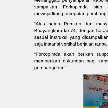
Menanggapi penyampaian Kapolres,
sampaikan Forkopimda siap 
mewujudkan percepatan pembang
“
Atas nama Pemkab dan masy
Bhayangkara ke-74, dengan harap
sesuai instruksi
yang disampaik
saja instansi vertikal berjalan ta
“
Forkopimda akan berikan supp
memberikan dukungan bagi
kamt
pembangunan
”
.