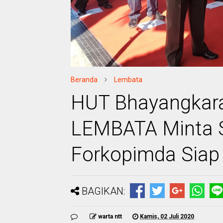
Beranda
Lembata
HUT Bhayangkara
LEMBATA Minta Su
Forkopimda Siap
BAGIKAN:
warta ntt
Kamis, 02 Juli 2020