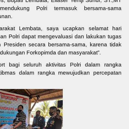
 Bupati Lembata, Eliaser Yentji Sunur, ST.,MT
mendukung Polri termasuk bersama-sama
unan.
arakat
Lembata, saya
ucapkan selamat hari
an Polri dapat mengevaluasi dan lakukan tugas
an
Presiden secara bersama-sama
, karena tidak
npa dukungan Forkopimda dan masyarakat”.
ort bagi
seluruh aktivitas
Polri
dalam rangka
ibmas dalam rangka
mewujudkan
percepatan